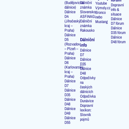
(Budějovická
Dálniční
Youtube
Dopravní
dálnice)
známka
Výmoly.cz
info &
Dálnice
Slovensko
Bronco
situace
D4
ASFiNAG:
nebo
Dálnice
(Jihočeský
Dálniční
Mustang
D7 fórum
kraj –
známka
Dálnice
Praha)
Rakousko
D35 fórum
Dálnice
Dálnice
Dálniční
D5
D48 fórum
(Rozvadov
info
– Plzeň –
Dálnice
Praha)
D7
Dálnice
Dálnice
D6
D35
(Karlovarský
Dálnice
kraj –
D48
Praha)
Odpočívky
Dálnice
na
D7
českých
Dálnice
dálnicích
D35
Odpočívka
Dálnice
Dunávice
D48
Dopravní
Dálnice
lexikon:
D49
Slovník
Dálnice
pojmů
D55