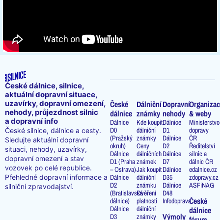
České dálnice, silnice,
aktuální dopravní situace,
uzavírky, dopravní omezení,
České
Dálniční
Dopravní
Organizac
nehody, průjezdnost silnic
dálnice
známky
nehody
& weby
a dopravní info
Dálnice
Kde koupit
Dálnice
Ministerstvo
D0
dálniční
D1
dopravy
České silnice, dálnice a cesty.
(Pražský
známky
Dálnice
ČR
Sledujte aktuální dopravní
okruh)
Ceny
D2
Ředitelství
situaci, nehody, uzavírky,
Dálnice
dálničních
Dálnice
silnic a
dopravní omezení a stav
D1 (Praha
známek
D7
dálnic ČR
vozovek po celé republice.
– Ostrava)
Jak koupit
Dálnice
edalnice.cz
Přehledné dopravní informace a
Dálnice
dálniční
D35
zdopravy.cz
D2
známku
Dálnice
ASFiNAG
silniční zpravodajství.
(Bratislavská
Ověření
D48
České
dálnice)
platnosti
Infodoprava
Dálnice
dálniční
dálnice
Výmoly
D3
známky
fórum