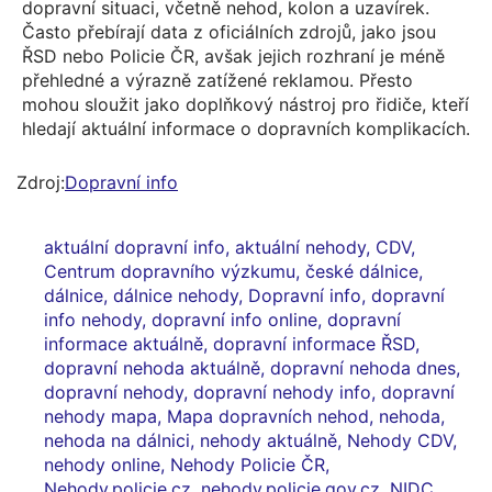
dopravní situaci, včetně nehod, kolon a uzavírek.
Často přebírají data z oficiálních zdrojů, jako jsou
ŘSD nebo Policie ČR, avšak jejich rozhraní je méně
přehledné a výrazně zatížené reklamou. Přesto
mohou sloužit jako doplňkový nástroj pro řidiče, kteří
hledají aktuální informace o dopravních komplikacích.
Zdroj:
Dopravní info
aktuální dopravní info
,
aktuální nehody
,
CDV
,
Centrum dopravního výzkumu
,
české dálnice
,
dálnice
,
dálnice nehody
,
Dopravní info
,
dopravní
info nehody
,
dopravní info online
,
dopravní
informace aktuálně
,
dopravní informace ŘSD
,
dopravní nehoda aktuálně
,
dopravní nehoda dnes
,
dopravní nehody
,
dopravní nehody info
,
dopravní
nehody mapa
,
Mapa dopravních nehod
,
nehoda
,
nehoda na dálnici
,
nehody aktuálně
,
Nehody CDV
,
nehody online
,
Nehody Policie ČR
,
Nehody.policie.cz
,
nehody.policie.gov.cz
,
NIDC
,