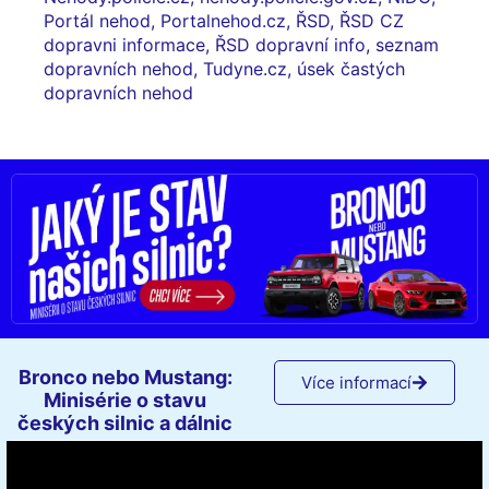
Portál nehod
,
Portalnehod.cz
,
ŘSD
,
ŘSD CZ
dopravni informace
,
ŘSD dopravní info
,
seznam
dopravních nehod
,
Tudyne.cz
,
úsek častých
dopravních nehod
Bronco nebo Mustang:
Více informací
Minisérie o stavu
českých silnic a dálnic