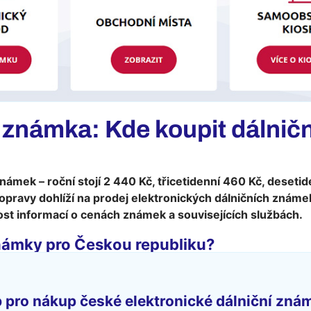
í známka: Kde koupit dálni
známek – roční stojí 2 440 Kč, třicetidenní 460 Kč, deset
pravy dohlíží na prodej elektronických dálničních známek 
st informací o cenách známek a souvisejících službách.
námky pro Českou republiku?
b pro nákup české elektronické dálniční zná