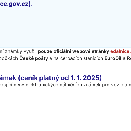
ce.gov.cz).
ní známky využil
pouze oficiální webové stránky
edalnice
pobočkách
České pošty
a na čerpacích stanicích
EuroOil
a
R
mek (ceník platný od 1. 1. 2025)
edující ceny elektronických dálničních známek pro vozidla d