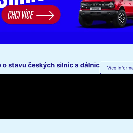
o stavu českých silnic a dálnic
Více informa