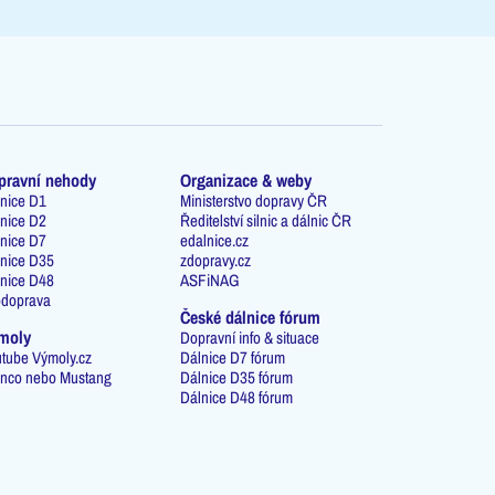
pravní nehody
Organizace & weby
nice D1
Ministerstvo dopravy ČR
nice D2
Ředitelství silnic a dálnic ČR
nice D7
edalnice.cz
nice D35
zdopravy.cz
nice D48
ASFiNAG
odoprava
České dálnice fórum
moly
Dopravní info & situace
tube Výmoly.cz
Dálnice D7 fórum
nco nebo Mustang
Dálnice D35 fórum
Dálnice D48 fórum