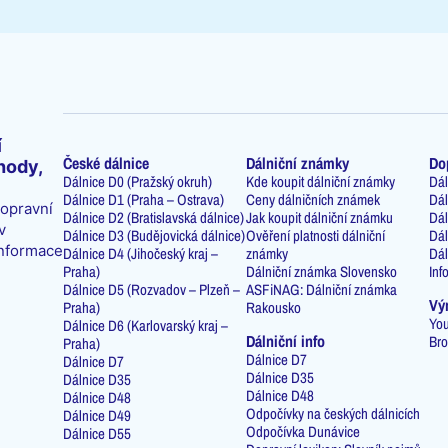
í
České dálnice
Dálniční známky
Do
hody,
Dálnice D0 (Pražský okruh)
Kde koupit dálniční známky
Dál
Dálnice D1 (Praha – Ostrava)
Ceny dálničních známek
Dál
dopravní
Dálnice D2 (Bratislavská dálnice)
Jak koupit dálniční známku
Dál
v
Dálnice D3 (Budějovická dálnice)
Ověření platnosti dálniční
Dál
informace
Dálnice D4 (Jihočeský kraj –
známky
Dál
Praha)
Dálniční známka Slovensko
Inf
Dálnice D5 (Rozvadov – Plzeň –
ASFiNAG: Dálniční známka
Vý
Praha)
Rakousko
You
Dálnice D6 (Karlovarský kraj –
Dálniční info
Bro
Praha)
Dálnice D7
Dálnice D7
Dálnice D35
Dálnice D35
Dálnice D48
Dálnice D48
Odpočívky na českých dálnicích
Dálnice D49
Odpočívka Dunávice
Dálnice D55