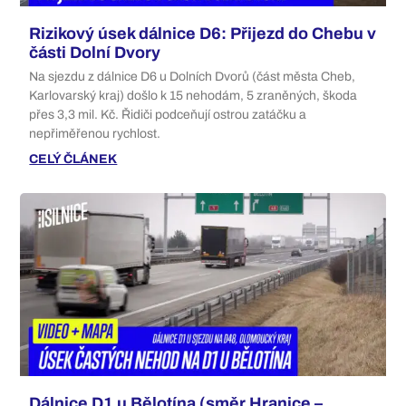
Rizikový úsek dálnice D6: Přijezd do Chebu v
části Dolní Dvory
Na sjezdu z dálnice D6 u Dolních Dvorů (část města Cheb,
Karlovarský kraj) došlo k 15 nehodám, 5 zraněných, škoda
přes 3,3 mil. Kč. Řidiči podceňují ostrou zatáčku a
nepřiměřenou rychlost.
CELÝ ČLÁNEK
Dálnice D1 u Bělotína (směr Hranice –