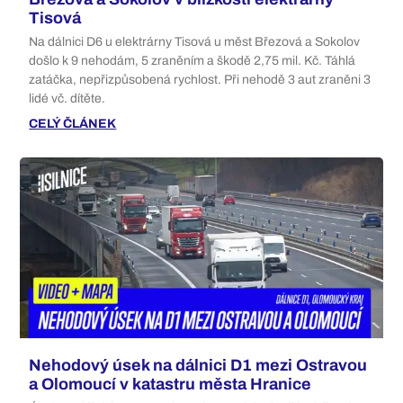
Tisová
Na dálnici D6 u elektrárny Tisová u měst Březová a Sokolov
došlo k 9 nehodám, 5 zraněním a škodě 2,75 mil. Kč. Táhlá
zatáčka, nepřizpůsobená rychlost. Při nehodě 3 aut zraněni 3
lidé vč. dítěte.
CELÝ ČLÁNEK
Nehodový úsek na dálnici D1 mezi Ostravou
a Olomoucí v katastru města Hranice