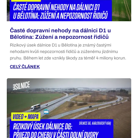
Časté dopravní nehody na dálnici D1 u
Bělotína: Zúžení a nepozornost řidičů
Rizikový úsek dálnice D1 u Bělotína je známý častými
nehodami kvůli nepozornosti řidičů a zúženému jízdnímu
pruhu. Během let zde vznikly škody za téměř 4 miliony korun.
CELÝ ČLÁNEK