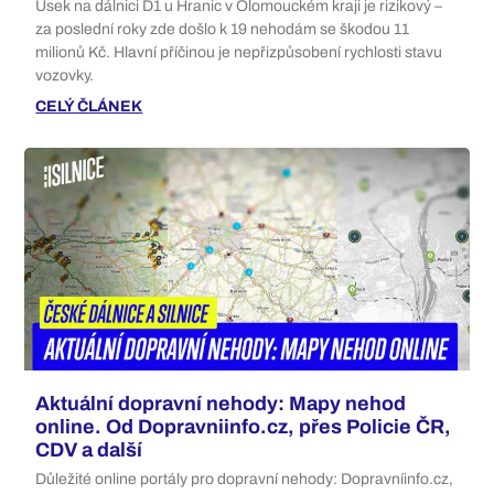
Úsek na dálnici D1 u Hranic v Olomouckém kraji je rizikový –
za poslední roky zde došlo k 19 nehodám se škodou 11
milionů Kč. Hlavní příčinou je nepřizpůsobení rychlosti stavu
vozovky.
CELÝ ČLÁNEK
Aktuální dopravní nehody: Mapy nehod
online. Od Dopravniinfo.cz, přes Policie ČR,
CDV a další
Důležité online portály pro dopravní nehody: Dopravníinfo.cz,