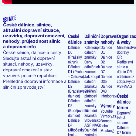
České dálnice, silnice,
aktuální dopravní situace,
uzavírky, dopravní omezení,
České
Dálniční
Dopravní
Organizac
nehody, průjezdnost silnic
dálnice
známky
nehody
& weby
a dopravní info
Dálnice
Kde koupit
Dálnice
Ministerstvo
D0
dálniční
D1
dopravy
České silnice, dálnice a cesty.
(Pražský
známky
Dálnice
ČR
Sledujte aktuální dopravní
okruh)
Ceny
D2
Ředitelství
situaci, nehody, uzavírky,
Dálnice
dálničních
Dálnice
silnic a
dopravní omezení a stav
D1 (Praha
známek
D7
dálnic ČR
vozovek po celé republice.
– Ostrava)
Jak koupit
Dálnice
edalnice.cz
Přehledné dopravní informace a
Dálnice
dálniční
D35
zdopravy.cz
D2
známku
Dálnice
ASFiNAG
silniční zpravodajství.
(Bratislavská
Ověření
D48
České
dálnice)
platnosti
Infodoprava
Dálnice
dálniční
dálnice
Výmoly
D3
známky
fórum
(Budějovická
Dálniční
Youtube
Dopravní
dálnice)
známka
Výmoly.cz
info &
Dálnice
Slovensko
Bronco
situace
D4
ASFiNAG:
nebo
Dálnice
(Jihočeský
Dálniční
Mustang
D7 fórum
kraj –
známka