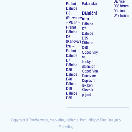
Dálnice
Praha)
Rakousko
D35 fórum
Dálnice
Dálnice
Dálniční
D5
D48 fórum
(Rozvadov
info
– Plzeň –
Dálnice
Praha)
D7
Dálnice
Dálnice
D6
D35
(Karlovarský
Dálnice
kraj –
D48
Praha)
Odpočívky
Dálnice
na
D7
českých
Dálnice
dálnicích
D35
Odpočívka
Dálnice
Dunávice
D48
Dopravní
Dálnice
lexikon:
D49
Slovník
Dálnice
pojmů
D55
Copyright © Tvorba webu, marketing, reklama, komunikace: Plus Design &
Marketing