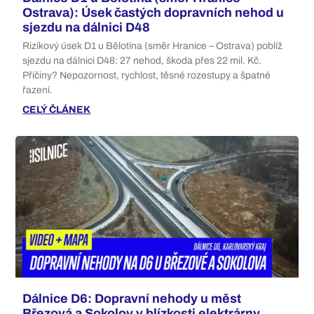
Ostrava): Úsek častých dopravních nehod u
sjezdu na dálnici D48
Rizikový úsek D1 u Bělotína (směr Hranice – Ostrava) poblíž
sjezdu na dálnici D48: 27 nehod, škoda přes 22 mil. Kč.
Příčiny? Nepozornost, rychlost, těsné rozestupy a špatné
řazení.
CELÝ ČLÁNEK
Dálnice D6: Dopravní nehody u měst
Březová a Sokolov v blízkosti elektrárny