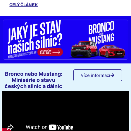
CELÝ ČLÁNEK
Bronco nebo Mustang:
Více informací
Minisérie o stavu
českých silnic a dálnic