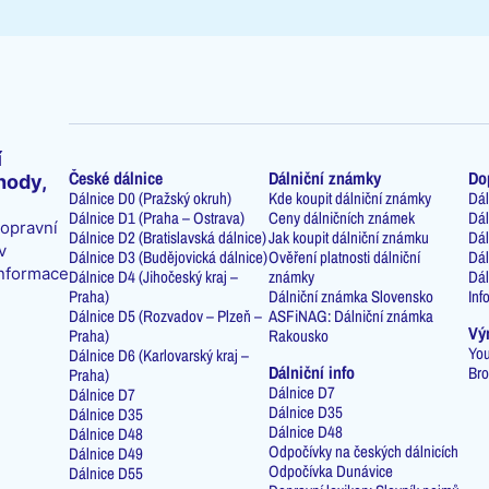
í
České dálnice
Dálniční známky
Do
hody,
Dálnice D0 (Pražský okruh)
Kde koupit dálniční známky
Dál
Dálnice D1 (Praha – Ostrava)
Ceny dálničních známek
Dál
dopravní
Dálnice D2 (Bratislavská dálnice)
Jak koupit dálniční známku
Dál
v
Dálnice D3 (Budějovická dálnice)
Ověření platnosti dálniční
Dál
informace
Dálnice D4 (Jihočeský kraj –
známky
Dál
Praha)
Dálniční známka Slovensko
Inf
Dálnice D5 (Rozvadov – Plzeň –
ASFiNAG: Dálniční známka
Vý
Praha)
Rakousko
You
Dálnice D6 (Karlovarský kraj –
Dálniční info
Bro
Praha)
Dálnice D7
Dálnice D7
Dálnice D35
Dálnice D35
Dálnice D48
Dálnice D48
Odpočívky na českých dálnicích
Dálnice D49
Odpočívka Dunávice
Dálnice D55