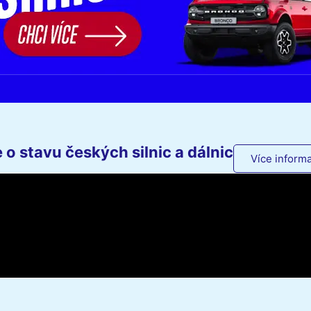
o stavu českých silnic a dálnic
Více informa