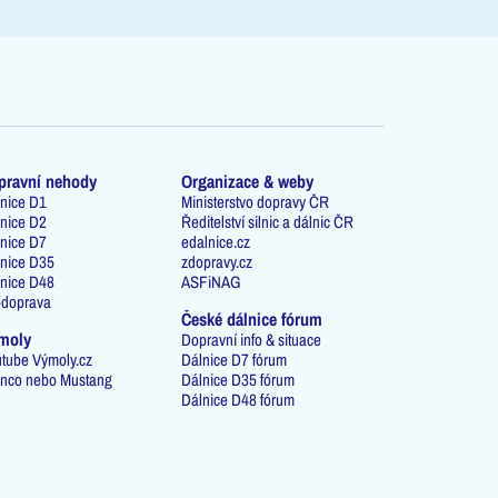
pravní nehody
Organizace & weby
nice D1
Ministerstvo dopravy ČR
nice D2
Ředitelství silnic a dálnic ČR
nice D7
edalnice.cz
nice D35
zdopravy.cz
nice D48
ASFiNAG
odoprava
České dálnice fórum
moly
Dopravní info & situace
tube Výmoly.cz
Dálnice D7 fórum
nco nebo Mustang
Dálnice D35 fórum
Dálnice D48 fórum