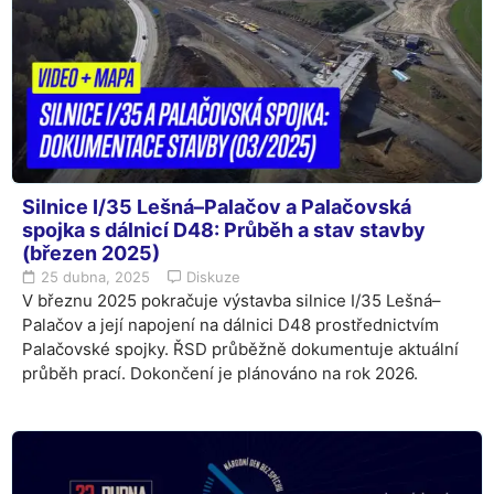
Silnice I/35 Lešná–Palačov a Palačovská
spojka s dálnicí D48: Průběh a stav stavby
(březen 2025)
25 dubna, 2025
Diskuze
V březnu 2025 pokračuje výstavba silnice I/35 Lešná–
Palačov a její napojení na dálnici D48 prostřednictvím
Palačovské spojky. ŘSD průběžně dokumentuje aktuální
průběh prací. Dokončení je plánováno na rok 2026.