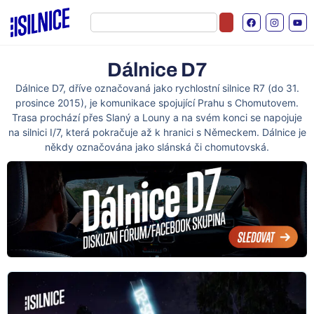
Dálnice D7
Dálnice D7, dříve označovaná jako rychlostní silnice R7 (do 31.
prosince 2015), je komunikace spojující Prahu s Chomutovem.
Trasa prochází přes Slaný a Louny a na svém konci se napojuje
na silnici I/7, která pokračuje až k hranici s Německem. Dálnice je
někdy označována jako slánská či chomutovská.