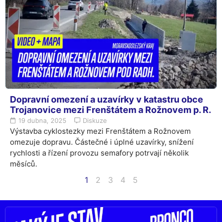
Dopravní omezení a uzavírky v katastru obce
Trojanovice mezi Frenštátem a Rožnovem p. R.
19 dubna, 2025
Diskuze
Výstavba cyklostezky mezi Frenštátem a Rožnovem
omezuje dopravu. Částečné i úplné uzavírky, snížení
rychlosti a řízení provozu semafory potrvají několik
měsíců.
1
2
3
4
5