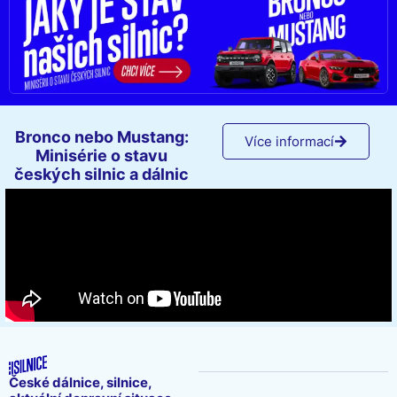
Bronco nebo Mustang:
Více informací
Minisérie o stavu
českých silnic a dálnic
České dálnice, silnice,