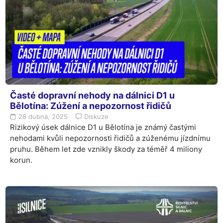
Časté dopravní nehody na dálnici D1 u
Bělotína: Zúžení a nepozornost řidičů
28 dubna, 2025
Diskuze
Rizikový úsek dálnice D1 u Bělotína je známý častými
nehodami kvůli nepozornosti řidičů a zúženému jízdnímu
pruhu. Během let zde vznikly škody za téměř 4 miliony
korun.