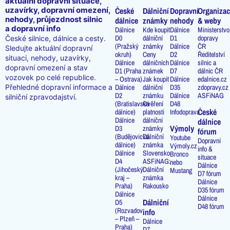
aktuální dopravní situace,
uzavírky, dopravní omezení,
České
Dálniční
Dopravní
Organizac
nehody, průjezdnost silnic
dálnice
známky
nehody
& weby
a dopravní info
Dálnice
Kde koupit
Dálnice
Ministerstvo
D0
dálniční
D1
dopravy
České silnice, dálnice a cesty.
(Pražský
známky
Dálnice
ČR
Sledujte aktuální dopravní
okruh)
Ceny
D2
Ředitelství
situaci, nehody, uzavírky,
Dálnice
dálničních
Dálnice
silnic a
dopravní omezení a stav
D1 (Praha
známek
D7
dálnic ČR
vozovek po celé republice.
– Ostrava)
Jak koupit
Dálnice
edalnice.cz
Přehledné dopravní informace a
Dálnice
dálniční
D35
zdopravy.cz
D2
známku
Dálnice
ASFiNAG
silniční zpravodajství.
(Bratislavská
Ověření
D48
České
dálnice)
platnosti
Infodoprava
Dálnice
dálniční
dálnice
Výmoly
D3
známky
fórum
(Budějovická
Dálniční
Youtube
Dopravní
dálnice)
známka
Výmoly.cz
info &
Dálnice
Slovensko
Bronco
situace
D4
ASFiNAG:
nebo
Dálnice
(Jihočeský
Dálniční
Mustang
D7 fórum
kraj –
známka
Dálnice
Praha)
Rakousko
D35 fórum
Dálnice
Dálnice
Dálniční
D5
D48 fórum
(Rozvadov
info
– Plzeň –
Dálnice
Praha)
D7