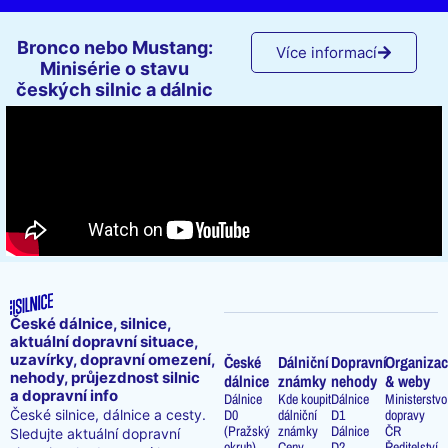
Bronco nebo Mustang:
Více informací
Minisérie o stavu
českých silnic a dálnic
České dálnice, silnice,
aktuální dopravní situace,
uzavírky, dopravní omezení,
České
Dálniční
Dopravní
Organizac
nehody, průjezdnost silnic
dálnice
známky
nehody
& weby
a dopravní info
Dálnice
Kde koupit
Dálnice
Ministerstvo
D0
dálniční
D1
dopravy
České silnice, dálnice a cesty.
(Pražský
známky
Dálnice
ČR
Sledujte aktuální dopravní
okruh)
Ceny
D2
Ředitelství