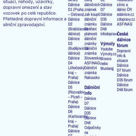
situaci, nehody, uzavírky,
Dálnice
dálničních
Dálnice
silnic a
dopravní omezení a stav
D1 (Praha
známek
D7
dálnic ČR
vozovek po celé republice.
– Ostrava)
Jak koupit
Dálnice
edalnice.cz
Přehledné dopravní informace a
Dálnice
dálniční
D35
zdopravy.cz
D2
známku
Dálnice
ASFiNAG
silniční zpravodajství.
(Bratislavská
Ověření
D48
České
dálnice)
platnosti
Infodoprava
Dálnice
dálniční
dálnice
Výmoly
D3
známky
fórum
(Budějovická
Dálniční
Youtube
Dopravní
dálnice)
známka
Výmoly.cz
info &
Dálnice
Slovensko
Bronco
situace
D4
ASFiNAG:
nebo
Dálnice
(Jihočeský
Dálniční
Mustang
D7 fórum
kraj –
známka
Dálnice
Praha)
Rakousko
D35 fórum
Dálnice
Dálnice
Dálniční
D5
D48 fórum
(Rozvadov
info
– Plzeň –
Dálnice
Praha)
D7
Dálnice
Dálnice
D6
D35
(Karlovarský
Dálnice
kraj –
D48
Praha)
Odpočívky
Dálnice
na
D7