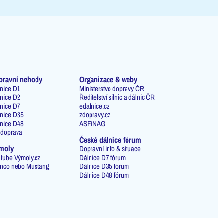
pravní nehody
Organizace & weby
nice D1
Ministerstvo dopravy ČR
nice D2
Ředitelství silnic a dálnic ČR
nice D7
edalnice.cz
nice D35
zdopravy.cz
nice D48
ASFiNAG
odoprava
České dálnice fórum
moly
Dopravní info & situace
tube Výmoly.cz
Dálnice D7 fórum
nco nebo Mustang
Dálnice D35 fórum
Dálnice D48 fórum