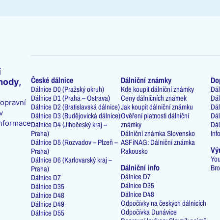
í
České dálnice
Dálniční známky
Do
hody,
Dálnice D0 (Pražský okruh)
Kde koupit dálniční známky
Dál
Dálnice D1 (Praha – Ostrava)
Ceny dálničních známek
Dál
dopravní
Dálnice D2 (Bratislavská dálnice)
Jak koupit dálniční známku
Dál
v
Dálnice D3 (Budějovická dálnice)
Ověření platnosti dálniční
Dál
informace
Dálnice D4 (Jihočeský kraj –
známky
Dál
Praha)
Dálniční známka Slovensko
Inf
Dálnice D5 (Rozvadov – Plzeň –
ASFiNAG: Dálniční známka
Vý
Praha)
Rakousko
You
Dálnice D6 (Karlovarský kraj –
Dálniční info
Bro
Praha)
Dálnice D7
Dálnice D7
Dálnice D35
Dálnice D35
Dálnice D48
Dálnice D48
Odpočívky na českých dálnicích
Dálnice D49
Odpočívka Dunávice
Dálnice D55