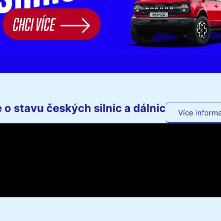
o stavu českých silnic a dálnic
Více informa