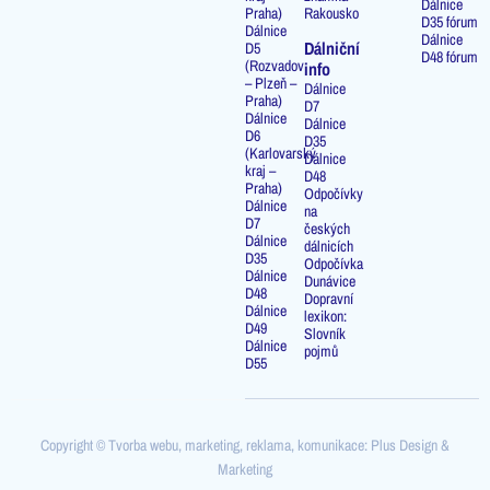
Dálnice
Praha)
Rakousko
D35 fórum
Dálnice
Dálnice
Dálniční
D5
D48 fórum
(Rozvadov
info
– Plzeň –
Dálnice
Praha)
D7
Dálnice
Dálnice
D6
D35
(Karlovarský
Dálnice
kraj –
D48
Praha)
Odpočívky
Dálnice
na
D7
českých
Dálnice
dálnicích
D35
Odpočívka
Dálnice
Dunávice
D48
Dopravní
Dálnice
lexikon:
D49
Slovník
Dálnice
pojmů
D55
Copyright © Tvorba webu, marketing, reklama, komunikace: Plus Design &
Marketing