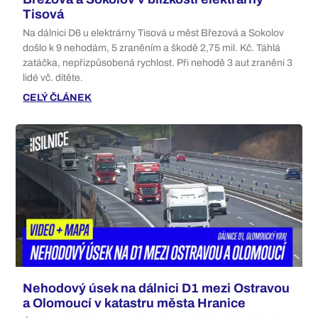
Tisová
Na dálnici D6 u elektrárny Tisová u měst Březová a Sokolov
došlo k 9 nehodám, 5 zraněním a škodě 2,75 mil. Kč. Táhlá
zatáčka, nepřizpůsobená rychlost. Při nehodě 3 aut zraněni 3
lidé vč. dítěte.
CELÝ ČLÁNEK
Nehodový úsek na dálnici D1 mezi Ostravou
a Olomoucí v katastru města Hranice