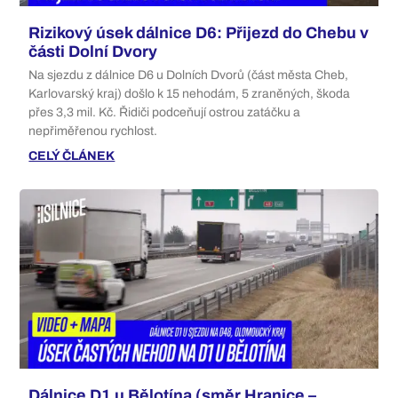
Rizikový úsek dálnice D6: Přijezd do Chebu v
části Dolní Dvory
Na sjezdu z dálnice D6 u Dolních Dvorů (část města Cheb,
Karlovarský kraj) došlo k 15 nehodám, 5 zraněných, škoda
přes 3,3 mil. Kč. Řidiči podceňují ostrou zatáčku a
nepřiměřenou rychlost.
CELÝ ČLÁNEK
Dálnice D1 u Bělotína (směr Hranice –