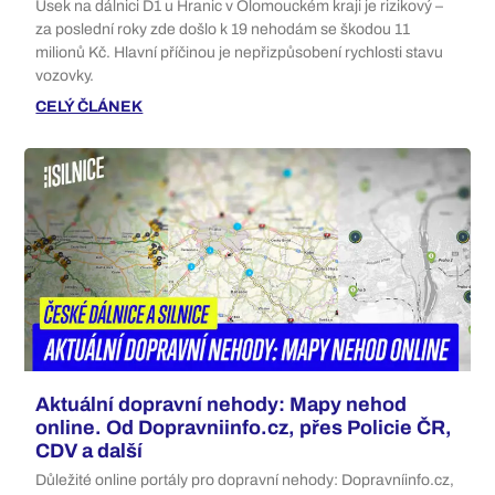
Úsek na dálnici D1 u Hranic v Olomouckém kraji je rizikový –
za poslední roky zde došlo k 19 nehodám se škodou 11
milionů Kč. Hlavní příčinou je nepřizpůsobení rychlosti stavu
vozovky.
CELÝ ČLÁNEK
Aktuální dopravní nehody: Mapy nehod
online. Od Dopravniinfo.cz, přes Policie ČR,
CDV a další
Důležité online portály pro dopravní nehody: Dopravníinfo.cz,