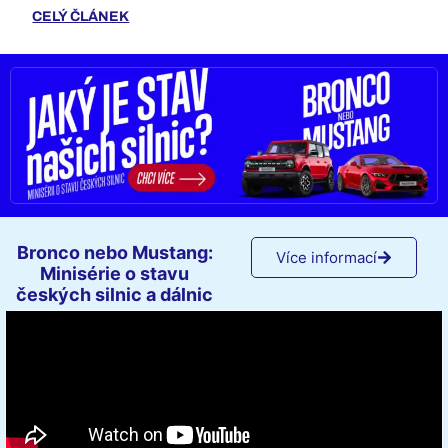
CELÝ ČLÁNEK
Bronco nebo Mustang:
Více informací
Minisérie o stavu
českých silnic a dálnic