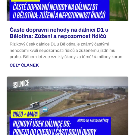
Časté dopravní nehody na dálnici D1 u
Bělotína: Zúžení a nepozornost řidičů
Rizikový úsek dálnice D1 u Bělotína je známý častými
nehodami kvůli nepozornosti řidičů a zúženému jízdnímu
pruhu. Během let zde vznikly škody za téměř 4 miliony korun.
CELÝ ČLÁNEK