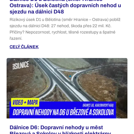
Ostrava): Úsek častých dopravních nehod u
sjezdu na dálnici D48
Rizikový úsek D1 u Bělotína (směr Hranice – Ostrava) poblíž
sjezdu na dálnici D48: 27 nehod, škoda přes 22 mil. Kč.
Příčiny? Nepozornost, rychlost, těsné rozestupy a špatné
řazení.
CELÝ ČLÁNEK
Dálnice D6: Dopravní nehody u měst
Březová a Sokolov v blízkosti elektrárny