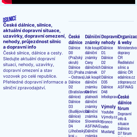
České dálnice, silnice,
aktuální dopravní situace,
uzavírky, dopravní omezení,
České
Dálniční
Dopravní
Organizac
nehody, průjezdnost silnic
dálnice
známky
nehody
& weby
a dopravní info
Dálnice
Kde koupit
Dálnice
Ministerstvo
D0
dálniční
D1
dopravy
České silnice, dálnice a cesty.
(Pražský
známky
Dálnice
ČR
Sledujte aktuální dopravní
okruh)
Ceny
D2
Ředitelství
situaci, nehody, uzavírky,
Dálnice
dálničních
Dálnice
silnic a
dopravní omezení a stav
D1 (Praha
známek
D7
dálnic ČR
vozovek po celé republice.
– Ostrava)
Jak koupit
Dálnice
edalnice.cz
Přehledné dopravní informace a
Dálnice
dálniční
D35
zdopravy.cz
D2
známku
Dálnice
ASFiNAG
silniční zpravodajství.
(Bratislavská
Ověření
D48
České
dálnice)
platnosti
Infodoprava
Dálnice
dálniční
dálnice
Výmoly
D3
známky
fórum
(Budějovická
Dálniční
Youtube
Dopravní
dálnice)
známka
Výmoly.cz
info &
Dálnice
Slovensko
Bronco
situace
D4
ASFiNAG:
nebo
Dálnice
(Jihočeský
Dálniční
Mustang
D7 fórum
kraj –
známka