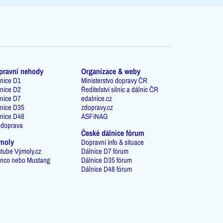
pravní nehody
Organizace & weby
nice D1
Ministerstvo dopravy ČR
nice D2
Ředitelství silnic a dálnic ČR
nice D7
edalnice.cz
nice D35
zdopravy.cz
nice D48
ASFiNAG
odoprava
České dálnice fórum
moly
Dopravní info & situace
tube Výmoly.cz
Dálnice D7 fórum
nco nebo Mustang
Dálnice D35 fórum
Dálnice D48 fórum