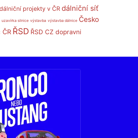
dálniční síť
dálniční projekty v ČR
Česko
uzavírka silnice
výstavba
výstavba dálnice
ŘSD
c ČR
ŘSD CZ dopravni