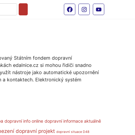
ozovaný Státním fondem dopravní
nkách edalnice.cz si mohou řidiči snadno
využít nástroje jako automatické upozornění
h a kontaktech. Elektronický systém
pa
dopravní info online
dopravní informace aktuálně
mezení
dopravní projekt
dopravní situace D48