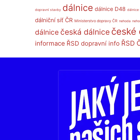
dálnice
dálnice D48
dopravní stavby
dálnice
dálniční síť ČR
Ministerstvo dopravy ČR
nehoda
neho
české 
česká dálnice
dálnice
ŘSD 
informace
ŘSD dopravní info