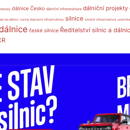
dálniční projekty
dálnice Česko
dálniční infrastruktura
 nehody
silnice
da na dálnici
rozvoj dopravní infrastruktury
silniční infrastruktura
uzavírka
dálnice
Ředitelství silnic a dálni
české silnice
ČR