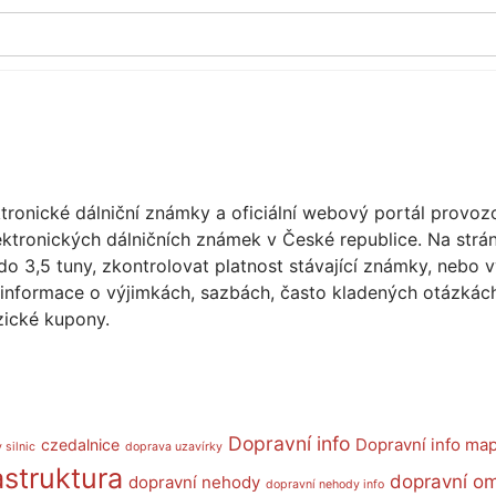
lektronické dálniční známky a oficiální webový portál prov
elektronických dálničních známek v České republice. Na strá
do 3,5 tuny, zkontrolovat platnost stávající známky, nebo 
 informace o výjimkách, sazbách, často kladených otázkác
zické kupony.
Dopravní info
Dopravní info ma
czedalnice
 silnic
doprava uzavírky
astruktura
dopravní o
dopravní nehody
dopravní nehody info