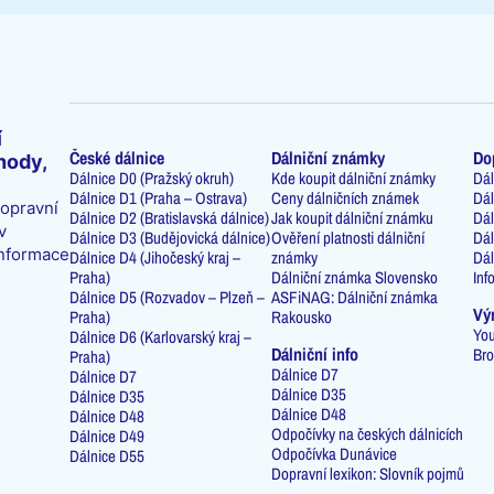
í
České dálnice
Dálniční známky
Do
hody,
Dálnice D0 (Pražský okruh)
Kde koupit dálniční známky
Dál
Dálnice D1 (Praha – Ostrava)
Ceny dálničních známek
Dál
dopravní
Dálnice D2 (Bratislavská dálnice)
Jak koupit dálniční známku
Dál
v
Dálnice D3 (Budějovická dálnice)
Ověření platnosti dálniční
Dál
informace
Dálnice D4 (Jihočeský kraj –
známky
Dál
Praha)
Dálniční známka Slovensko
Inf
Dálnice D5 (Rozvadov – Plzeň –
ASFiNAG: Dálniční známka
Vý
Praha)
Rakousko
You
Dálnice D6 (Karlovarský kraj –
Dálniční info
Bro
Praha)
Dálnice D7
Dálnice D7
Dálnice D35
Dálnice D35
Dálnice D48
Dálnice D48
Odpočívky na českých dálnicích
Dálnice D49
Odpočívka Dunávice
Dálnice D55
Dopravní lexikon: Slovník pojmů