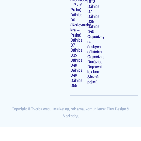
info
– Plzeň –
Dálnice
Praha)
D7
Dálnice
Dálnice
D6
D35
(Karlovarský
Dálnice
kraj –
D48
Praha)
Odpočívky
Dálnice
na
D7
českých
Dálnice
dálnicích
D35
Odpočívka
Dálnice
Dunávice
D48
Dopravní
Dálnice
lexikon:
D49
Slovník
Dálnice
pojmů
D55
Copyright © Tvorba webu, marketing, reklama, komunikace: Plus Design &
Marketing