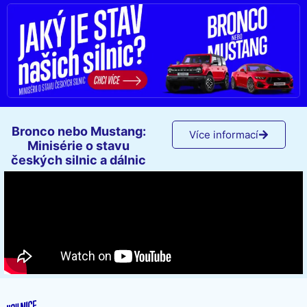
Bronco nebo Mustang:
Více informací
Minisérie o stavu
českých silnic a dálnic