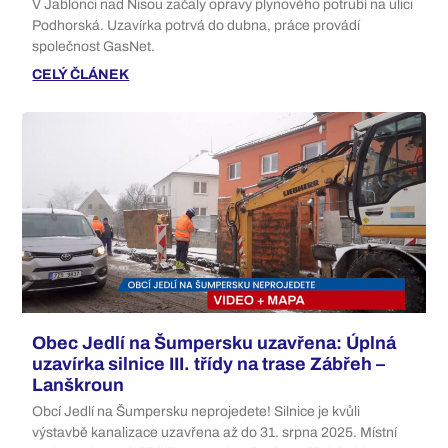
V Jablonci nad Nisou začaly opravy plynového potrubí na ulici
Podhorská. Uzavírka potrvá do dubna, práce provádí
společnost GasNet.
CELÝ ČLÁNEK
Obec Jedlí na Šumpersku uzavřena: Úplná
uzavírka silnice III. třídy na trase Zábřeh –
Lanškroun
Obcí Jedlí na Šumpersku neprojedete! Silnice je kvůli
výstavbě kanalizace uzavřena až do 31. srpna 2025. Místní