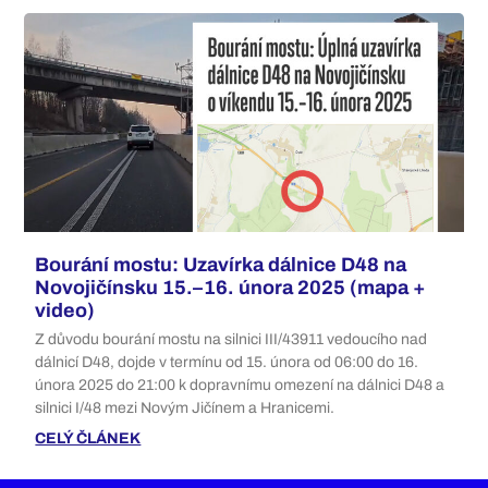
Bourání mostu: Uzavírka dálnice D48 na
Novojičínsku 15.–16. února 2025 (mapa +
video)
Z důvodu bourání mostu na silnici III/43911 vedoucího nad
dálnicí D48, dojde v termínu od 15. února od 06:00 do 16.
února 2025 do 21:00 k dopravnímu omezení na dálnici D48 a
silnici I/48 mezi Novým Jičínem a Hranicemi.
CELÝ ČLÁNEK