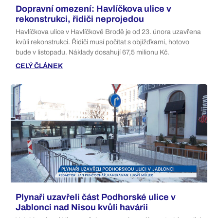
Dopravní omezení: Havlíčkova ulice v
rekonstrukci, řidiči neprojedou
Havlíčkova ulice v Havlíčkově Brodě je od 23. února uzavřena
kvůli rekonstrukci. Řidiči musí počítat s objížďkami, hotovo
bude v listopadu. Náklady dosahují 67,5 milionu Kč.
CELÝ ČLÁNEK
Plynaři uzavřeli část Podhorské ulice v
Jablonci nad Nisou kvůli havárii