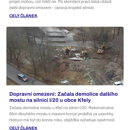
projet mohou, cizí řidiči ne. Po skončení prací čeká oblast
další dopravní omezení – oprava krajské silnice.
CELÝ ČLÁNEK
Dopravní omezení: Začala demolice dalšího
mostu na silnici I/20 u obce Kfely
Začala demolice mostu u Kfel na silnici I/20. Rekonstrukce
65m dlouhého mostu s masivní korozí probíhá za uzavírky.
Hotovo má být do konce roku, objížďka vyžaduje opatrnost.
CELÝ ČLÁNEK