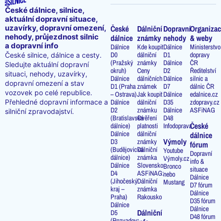
České dálnice, silnice,
aktuální dopravní situace,
uzavírky, dopravní omezení,
České
Dálniční
Dopravní
Organizac
nehody, průjezdnost silnic
dálnice
známky
nehody
& weby
a dopravní info
Dálnice
Kde koupit
Dálnice
Ministerstvo
D0
dálniční
D1
dopravy
České silnice, dálnice a cesty.
(Pražský
známky
Dálnice
ČR
Sledujte aktuální dopravní
okruh)
Ceny
D2
Ředitelství
situaci, nehody, uzavírky,
Dálnice
dálničních
Dálnice
silnic a
dopravní omezení a stav
D1 (Praha
známek
D7
dálnic ČR
vozovek po celé republice.
– Ostrava)
Jak koupit
Dálnice
edalnice.cz
Přehledné dopravní informace a
Dálnice
dálniční
D35
zdopravy.cz
D2
známku
Dálnice
ASFiNAG
silniční zpravodajství.
(Bratislavská
Ověření
D48
České
dálnice)
platnosti
Infodoprava
Dálnice
dálniční
dálnice
Výmoly
D3
známky
fórum
(Budějovická
Dálniční
Youtube
Dopravní
dálnice)
známka
Výmoly.cz
info &
Dálnice
Slovensko
Bronco
situace
D4
ASFiNAG:
nebo
Dálnice
(Jihočeský
Dálniční
Mustang
D7 fórum
kraj –
známka
Dálnice
Praha)
Rakousko
D35 fórum
Dálnice
Dálnice
Dálniční
D5
D48 fórum
(Rozvadov