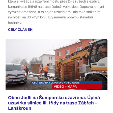
která si vyžádala uzavření mostu přes D48 i všech sjezdů z
komunikace II/648 na trase Dobrá–Vojkovice. Doprava je nyní
výrazně omezena, a to nejen uzavírkami, ale také snížením
rychlosti na 30 km/h kvůli zvýšenému pohybu stavební
techniky.
CELÝ ČLÁNEK
Obec Jedlí na Šumpersku uzavřena: Úplná
uzavírka silnice III. třídy na trase Zábřeh –
Lanškroun