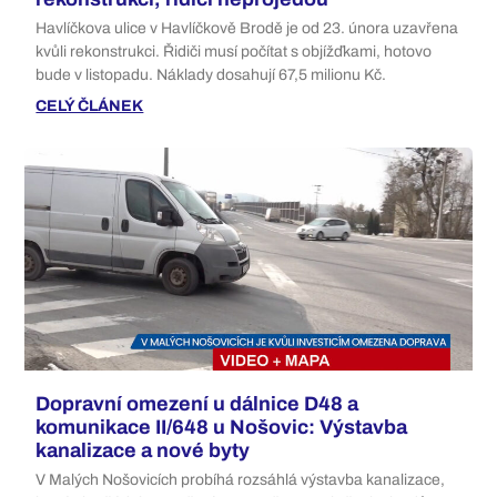
Havlíčkova ulice v Havlíčkově Brodě je od 23. února uzavřena
kvůli rekonstrukci. Řidiči musí počítat s objížďkami, hotovo
bude v listopadu. Náklady dosahují 67,5 milionu Kč.
CELÝ ČLÁNEK
Dopravní omezení u dálnice D48 a
komunikace II/648 u Nošovic: Výstavba
kanalizace a nové byty
V Malých Nošovicích probíhá rozsáhlá výstavba kanalizace,