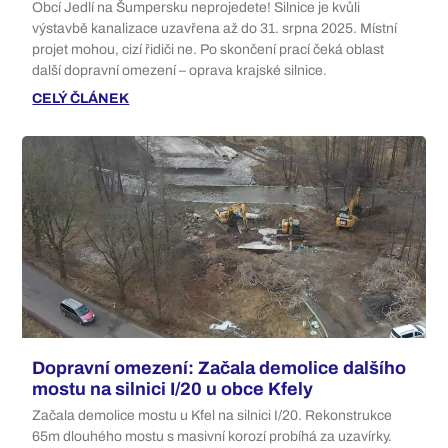
Obcí Jedlí na Šumpersku neprojedete! Silnice je kvůli
výstavbě kanalizace uzavřena až do 31. srpna 2025. Místní
projet mohou, cizí řidiči ne. Po skončení prací čeká oblast
další dopravní omezení – oprava krajské silnice.
CELÝ ČLÁNEK
Dopravní omezení: Začala demolice dalšího
mostu na silnici I/20 u obce Kfely
Začala demolice mostu u Kfel na silnici I/20. Rekonstrukce
65m dlouhého mostu s masivní korozí probíhá za uzavírky.