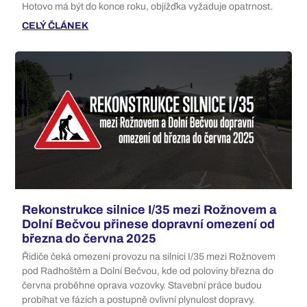
Hotovo má být do konce roku, objížďka vyžaduje opatrnost.
CELÝ ČLÁNEK
Rekonstrukce silnice I/35 mezi Rožnovem a
Dolní Bečvou přinese dopravní omezení od
března do června 2025
Řidiče čeká omezení provozu na silnici I/35 mezi Rožnovem
pod Radhoštěm a Dolní Bečvou, kde od poloviny března do
června proběhne oprava vozovky. Stavební práce budou
probíhat ve fázích a postupně ovlivní plynulost dopravy.