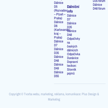
D35 fórum
Dálnice
Dálnice
Dálniční
D5
D48 fórum
(Rozvadov
info
– Plzeň –
Dálnice
Praha)
D7
Dálnice
Dálnice
D6
D35
(Karlovarský
Dálnice
kraj –
D48
Praha)
Odpočívky
Dálnice
na
D7
českých
Dálnice
dálnicích
D35
Odpočívka
Dálnice
Dunávice
D48
Dopravní
Dálnice
lexikon:
D49
Slovník
Dálnice
pojmů
D55
Copyright © Tvorba webu, marketing, reklama, komunikace: Plus Design &
Marketing