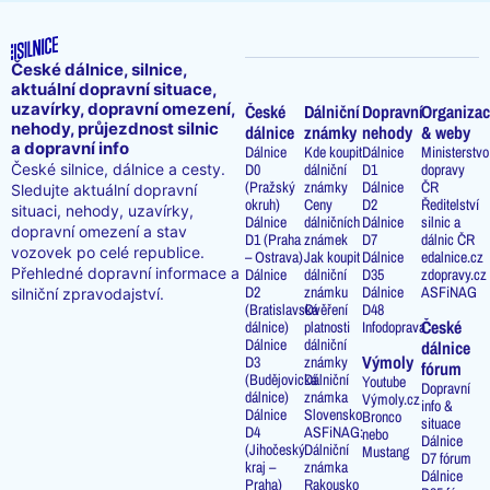
České dálnice, silnice,
aktuální dopravní situace,
uzavírky, dopravní omezení,
České
Dálniční
Dopravní
Organizac
nehody, průjezdnost silnic
dálnice
známky
nehody
& weby
a dopravní info
Dálnice
Kde koupit
Dálnice
Ministerstvo
D0
dálniční
D1
dopravy
České silnice, dálnice a cesty.
(Pražský
známky
Dálnice
ČR
Sledujte aktuální dopravní
okruh)
Ceny
D2
Ředitelství
situaci, nehody, uzavírky,
Dálnice
dálničních
Dálnice
silnic a
dopravní omezení a stav
D1 (Praha
známek
D7
dálnic ČR
vozovek po celé republice.
– Ostrava)
Jak koupit
Dálnice
edalnice.cz
Přehledné dopravní informace a
Dálnice
dálniční
D35
zdopravy.cz
D2
známku
Dálnice
ASFiNAG
silniční zpravodajství.
(Bratislavská
Ověření
D48
České
dálnice)
platnosti
Infodoprava
Dálnice
dálniční
dálnice
Výmoly
D3
známky
fórum
(Budějovická
Dálniční
Youtube
Dopravní
dálnice)
známka
Výmoly.cz
info &
Dálnice
Slovensko
Bronco
situace
D4
ASFiNAG:
nebo
Dálnice
(Jihočeský
Dálniční
Mustang
D7 fórum
kraj –
známka
Dálnice
Praha)
Rakousko