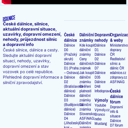
České dálnice, silnice,
aktuální dopravní situace,
uzavírky, dopravní omezení,
České
Dálniční
Dopravní
Organizac
nehody, průjezdnost silnic
dálnice
známky
nehody
& weby
a dopravní info
Dálnice
Kde koupit
Dálnice
Ministerstvo
D0
dálniční
D1
dopravy
České silnice, dálnice a cesty.
(Pražský
známky
Dálnice
ČR
Sledujte aktuální dopravní
okruh)
Ceny
D2
Ředitelství
situaci, nehody, uzavírky,
Dálnice
dálničních
Dálnice
silnic a
dopravní omezení a stav
D1 (Praha
známek
D7
dálnic ČR
vozovek po celé republice.
– Ostrava)
Jak koupit
Dálnice
edalnice.cz
Přehledné dopravní informace a
Dálnice
dálniční
D35
zdopravy.cz
D2
známku
Dálnice
ASFiNAG
silniční zpravodajství.
(Bratislavská
Ověření
D48
České
dálnice)
platnosti
Infodoprava
Dálnice
dálniční
dálnice
Výmoly
D3
známky
fórum
(Budějovická
Dálniční
Youtube
Dopravní
dálnice)
známka
Výmoly.cz
info &
Dálnice
Slovensko
Bronco
situace
D4
ASFiNAG:
nebo
Dálnice
(Jihočeský
Dálniční
Mustang
D7 fórum
kraj –
známka