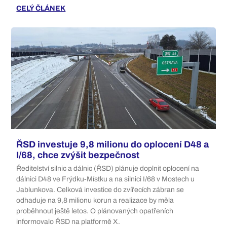
CELÝ ČLÁNEK
ŘSD investuje 9,8 milionu do oplocení D48 a
I/68, chce zvýšit bezpečnost
Ředitelství silnic a dálnic (ŘSD) plánuje doplnit oplocení na
dálnici D48 ve Frýdku-Místku a na silnici I/68 v Mostech u
Jablunkova. Celková investice do zvířecích zábran se
odhaduje na 9,8 milionu korun a realizace by měla
proběhnout ještě letos. O plánovaných opatřeních
informovalo ŘSD na platformě X.