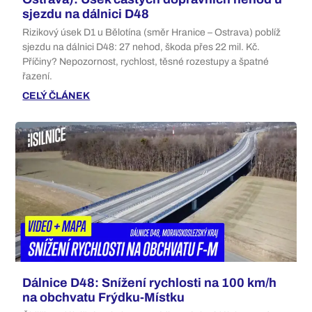
sjezdu na dálnici D48
Rizikový úsek D1 u Bělotína (směr Hranice – Ostrava) poblíž
sjezdu na dálnici D48: 27 nehod, škoda přes 22 mil. Kč.
Příčiny? Nepozornost, rychlost, těsné rozestupy a špatné
řazení.
CELÝ ČLÁNEK
Dálnice D48: Snížení rychlosti na 100 km/h
na obchvatu Frýdku-Místku