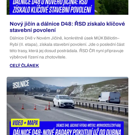
Nový jičín a dálnice D48: ŘSD získalo klíčové
stavební povolení
Dálnice D48 v Novém Jičíně, konkrétně úsek MÚK Bělotín–
Rybí (II. etapa), získala stavební povolení. Jde o poslední část
této trasy, která jej dosud postrádala. ŘSD ČR nyní připravuje
výběrové řízení na zhotovitele.
CELÝ ČLÁNEK