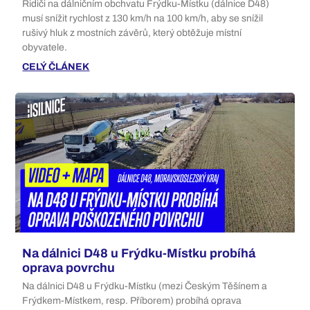
Řidiči na dálničním obchvatu Frýdku-Místku (dálnice D48)
musí snížit rychlost z 130 km/h na 100 km/h, aby se snížil
rušivý hluk z mostních závěrů, který obtěžuje místní
obyvatele.
CELÝ ČLÁNEK
Na dálnici D48 u Frýdku-Místku probíhá
oprava povrchu
Na dálnici D48 u Frýdku-Místku (mezi Českým Těšínem a
Frýdkem-Místkem, resp. Příborem) probíhá oprava