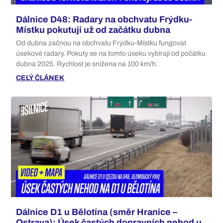
Dálnice D48: Radary na obchvatu Frýdku-
Místku pokutují už od začátku dubna
Od dubna začnou na obchvatu Frýdku-Místku fungovat
úsekové radary. Pokuty se na tomto úseku vybírají od počátku
dubna 2025. Rychlost je snížena na 100 km/h.
CELÝ ČLÁNEK
Dálnice D1 u Bělotína (směr Hranice –
Ostrava): Úsek častých dopravních nehod u