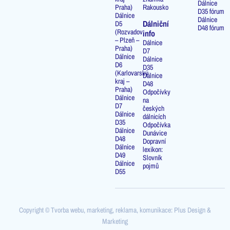
Dálnice
Praha)
Rakousko
D35 fórum
Dálnice
Dálnice
Dálniční
D5
D48 fórum
(Rozvadov
info
– Plzeň –
Dálnice
Praha)
D7
Dálnice
Dálnice
D6
D35
(Karlovarský
Dálnice
kraj –
D48
Praha)
Odpočívky
Dálnice
na
D7
českých
Dálnice
dálnicích
D35
Odpočívka
Dálnice
Dunávice
D48
Dopravní
Dálnice
lexikon:
D49
Slovník
Dálnice
pojmů
D55
Copyright © Tvorba webu, marketing, reklama, komunikace: Plus Design &
Marketing