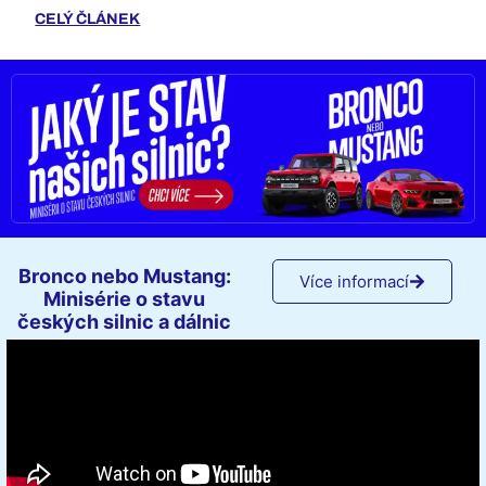
CELÝ ČLÁNEK
Bronco nebo Mustang:
Více informací
Minisérie o stavu
českých silnic a dálnic