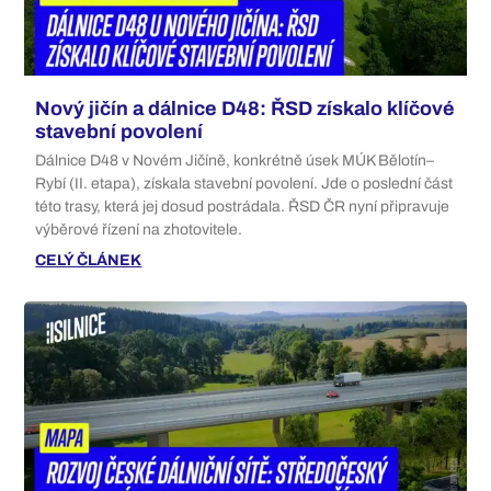
Nový jičín a dálnice D48: ŘSD získalo klíčové
stavební povolení
Dálnice D48 v Novém Jičíně, konkrétně úsek MÚK Bělotín–
Rybí (II. etapa), získala stavební povolení. Jde o poslední část
této trasy, která jej dosud postrádala. ŘSD ČR nyní připravuje
výběrové řízení na zhotovitele.
CELÝ ČLÁNEK