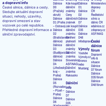
a dopravní info
Dálnice
Kde koupit
Dálnice
Ministerstvo
D0
dálniční
D1
dopravy
České silnice, dálnice a cesty.
(Pražský
známky
Dálnice
ČR
Sledujte aktuální dopravní
okruh)
Ceny
D2
Ředitelství
situaci, nehody, uzavírky,
Dálnice
dálničních
Dálnice
silnic a
dopravní omezení a stav
D1 (Praha
známek
D7
dálnic ČR
vozovek po celé republice.
– Ostrava)
Jak koupit
Dálnice
edalnice.cz
Přehledné dopravní informace a
Dálnice
dálniční
D35
zdopravy.cz
D2
známku
Dálnice
ASFiNAG
silniční zpravodajství.
(Bratislavská
Ověření
D48
České
dálnice)
platnosti
Infodoprava
Dálnice
dálniční
dálnice
Výmoly
D3
známky
fórum
(Budějovická
Dálniční
Youtube
Dopravní
dálnice)
známka
Výmoly.cz
info &
Dálnice
Slovensko
Bronco
situace
D4
ASFiNAG:
nebo
Dálnice
(Jihočeský
Dálniční
Mustang
D7 fórum
kraj –
známka
Dálnice
Praha)
Rakousko
D35 fórum
Dálnice
Dálnice
Dálniční
D5
D48 fórum
(Rozvadov
info
– Plzeň –
Dálnice
Praha)
D7
Dálnice
Dálnice
D6
D35
(Karlovarský