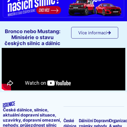
Bronco nebo Mustang:
Více informací
Minisérie o stavu
českých silnic a dálnic
České dálnice, silnice,
aktuální dopravní situace,
uzavírky, dopravní omezení,
České
Dálniční
Dopravní
Organizac
nehody, průjezdnost silnic
dálnice
známky
nehody
& weby