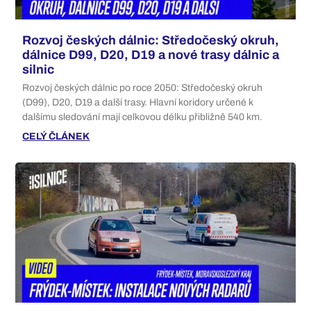
Rozvoj českých dálnic: Středočeský okruh,
dálnice D99, D20, D19 a nové trasy dálnic a
silnic
Rozvoj českých dálnic po roce 2050: Středočeský okruh
(D99), D20, D19 a další trasy. Hlavní koridory určené k
dalšímu sledování mají celkovou délku přibližně 540 km.
CELÝ ČLÁNEK