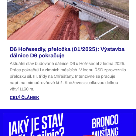
D6 Hořesedly, přeložka (01/2025): Výstavba
dálnice D6 pokračuje
Aktuální stav budované dálnice D6 u Hořesedel z ledna 2025.
Práce pokračují i v zimních měsících. V lednu ŘSD zprovoznilo
přeložku sil. III. třídy na Chřášťany. Intenzivně se pracuje
např. na mimoúrovňové křiž. Kněževes s celkovou délkou
větví 1160 m.
CELÝ ČLÁNEK