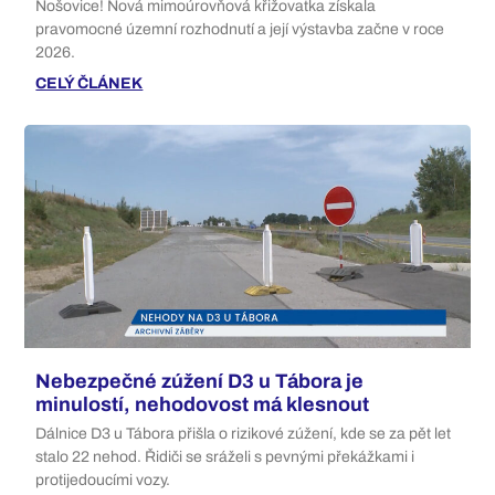
Nošovice! Nová mimoúrovňová křižovatka získala
pravomocné územní rozhodnutí a její výstavba začne v roce
2026.
CELÝ ČLÁNEK
Nebezpečné zúžení D3 u Tábora je
minulostí, nehodovost má klesnout
Dálnice D3 u Tábora přišla o rizikové zúžení, kde se za pět let
stalo 22 nehod. Řidiči se sráželi s pevnými překážkami i
protijedoucími vozy.