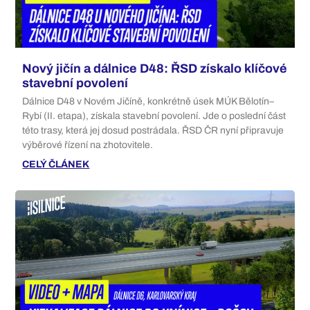
Nový jičín a dálnice D48: ŘSD získalo klíčové
stavební povolení
Dálnice D48 v Novém Jičíně, konkrétně úsek MÚK Bělotín–
Rybí (II. etapa), získala stavební povolení. Jde o poslední část
této trasy, která jej dosud postrádala. ŘSD ČR nyní připravuje
výběrové řízení na zhotovitele.
CELÝ ČLÁNEK