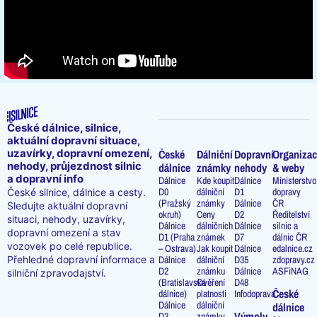
České dálnice, silnice,
aktuální dopravní situace,
uzavírky, dopravní omezení,
České
Dálniční
Dopravní
Organizac
nehody, průjezdnost silnic
dálnice
známky
nehody
& weby
a dopravní info
Dálnice
Kde koupit
Dálnice
Ministerstvo
D0
dálniční
D1
dopravy
České silnice, dálnice a cesty.
(Pražský
známky
Dálnice
ČR
Sledujte aktuální dopravní
okruh)
Ceny
D2
Ředitelství
situaci, nehody, uzavírky,
Dálnice
dálničních
Dálnice
silnic a
dopravní omezení a stav
D1 (Praha
známek
D7
dálnic ČR
vozovek po celé republice.
– Ostrava)
Jak koupit
Dálnice
edalnice.cz
Přehledné dopravní informace a
Dálnice
dálniční
D35
zdopravy.cz
D2
známku
Dálnice
ASFiNAG
silniční zpravodajství.
(Bratislavská
Ověření
D48
České
dálnice)
platnosti
Infodoprava
Dálnice
dálniční
dálnice
Výmoly
D3
známky