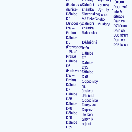
fórum
(Budějovická
Dálniční
Youtube
Dopravní
dálnice)
známka
Výmoly.cz
info &
Dálnice
Slovensko
Bronco
situace
D4
ASFiNAG:
nebo
Dálnice
(Jihočeský
Dálniční
Mustang
D7 fórum
kraj –
známka
Dálnice
Praha)
Rakousko
D35 fórum
Dálnice
Dálnice
Dálniční
D5
D48 fórum
(Rozvadov
info
– Plzeň –
Dálnice
Praha)
D7
Dálnice
Dálnice
D6
D35
(Karlovarský
Dálnice
kraj –
D48
Praha)
Odpočívky
Dálnice
na
D7
českých
Dálnice
dálnicích
D35
Odpočívka
Dálnice
Dunávice
D48
Dopravní
Dálnice
lexikon:
D49
Slovník
Dálnice
pojmů
D55