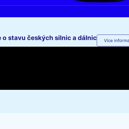
o stavu českých silnic a dálnic
Více informa