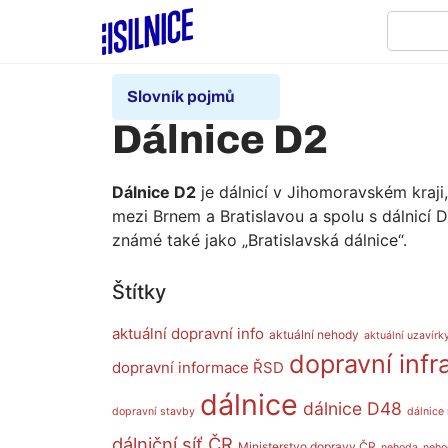
Slovník pojmů
Dálnice D2
Dálnice D2
je dálnicí v Jihomoravském kraji
mezi Brnem a Bratislavou a spolu s dálnicí D
známé také jako „Bratislavská dálnice“.
Štítky
aktuální dopravní info
aktuální nehody
aktuální uzavírky
dopravní infr
dopravní informace ŘSD
dálnice
dálnice D48
dopravní stavby
dálnice
dálniční síť ČR
Ministerstvo dopravy ČR
nehoda
neho