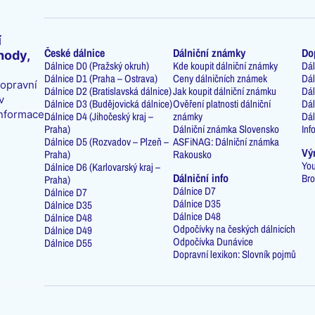
í
České dálnice
Dálniční známky
Do
hody,
Dálnice D0 (Pražský okruh)
Kde koupit dálniční známky
Dál
Dálnice D1 (Praha – Ostrava)
Ceny dálničních známek
Dál
dopravní
Dálnice D2 (Bratislavská dálnice)
Jak koupit dálniční známku
Dál
v
Dálnice D3 (Budějovická dálnice)
Ověření platnosti dálniční
Dál
informace
Dálnice D4 (Jihočeský kraj –
známky
Dál
Praha)
Dálniční známka Slovensko
Inf
Dálnice D5 (Rozvadov – Plzeň –
ASFiNAG: Dálniční známka
Vý
Praha)
Rakousko
You
Dálnice D6 (Karlovarský kraj –
Dálniční info
Bro
Praha)
Dálnice D7
Dálnice D7
Dálnice D35
Dálnice D35
Dálnice D48
Dálnice D48
Odpočívky na českých dálnicích
Dálnice D49
Odpočívka Dunávice
Dálnice D55
Dopravní lexikon: Slovník pojmů