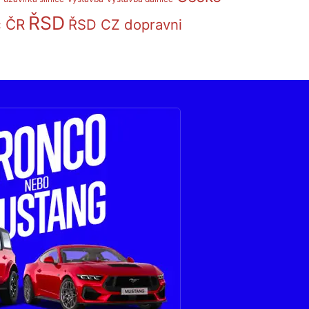
ŘSD
c ČR
ŘSD CZ dopravni