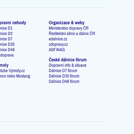
pravní nehody
Organizace & weby
nice D1
Ministerstvo dopravy ČR
nice D2
Ředitelství silnic a dálnic ČR
nice D7
edalnice.cz
nice D35
zdopravy.cz
nice D48
ASFiNAG
odoprava
České dálnice fórum
moly
Dopravní info & situace
tube Výmoly.cz
Dálnice D7 fórum
nco nebo Mustang
Dálnice D35 fórum
Dálnice D48 fórum