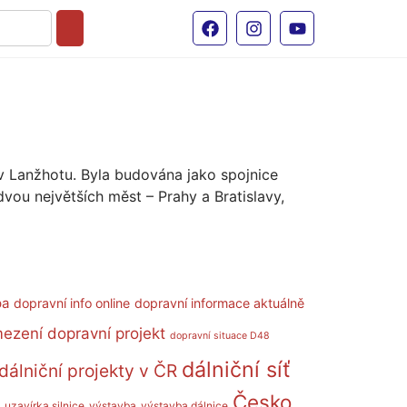
 v Lanžhotu. Byla budována jako spojnice
dvou největších měst – Prahy a Bratislavy,
pa
dopravní info online
dopravní informace aktuálně
mezení
dopravní projekt
dopravní situace D48
dálniční síť
dálniční projekty v ČR
Česko
uzavírka silnice
výstavba
výstavba dálnice