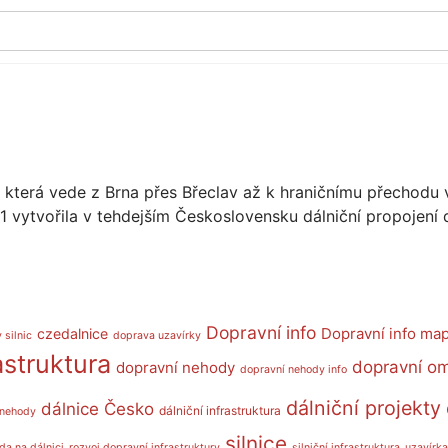
, která vede z Brna přes Břeclav až k hraničnímu přechodu
1 vytvořila v tehdejším Československu dálniční propojení 
Dopravní info
Dopravní info ma
czedalnice
 silnic
doprava uzavírky
astruktura
dopravní o
dopravní nehody
dopravní nehody info
dálniční projekty
dálnice Česko
dálniční infrastruktura
 nehody
silnice
da na dálnici
rozvoj dopravní infrastruktury
silniční infrastruktura
uzavírka