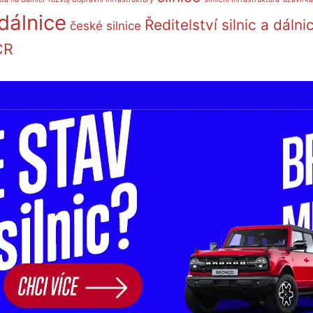
dálnice
Ředitelství silnic a dálni
české silnice
ČR