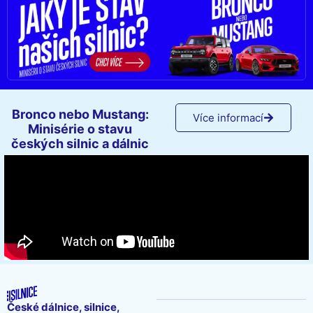
Bronco nebo Mustang:
Více informací
Minisérie o stavu
českých silnic a dálnic
České dálnice, silnice,