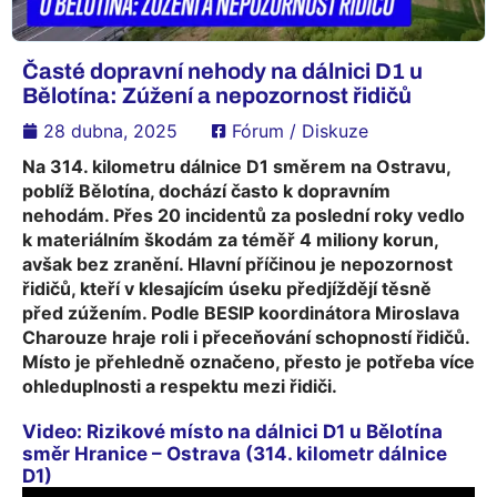
Časté dopravní nehody na dálnici D1 u
Bělotína: Zúžení a nepozornost řidičů
28 dubna, 2025
Fórum / Diskuze
Na 314. kilometru dálnice D1 směrem na Ostravu,
poblíž Bělotína, dochází často k dopravním
nehodám. Přes 20 incidentů za poslední roky vedlo
k materiálním škodám za téměř 4 miliony korun,
avšak bez zranění. Hlavní příčinou je nepozornost
řidičů, kteří v klesajícím úseku předjíždějí těsně
před zúžením. Podle BESIP koordinátora Miroslava
Charouze hraje roli i přeceňování schopností řidičů.
Místo je přehledně označeno, přesto je potřeba více
ohleduplnosti a respektu mezi řidiči.
Video: Rizikové místo na dálnici D1 u Bělotína
směr Hranice – Ostrava (314. kilometr dálnice
D1)