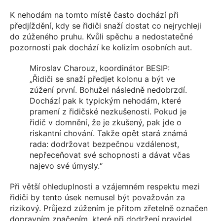
K nehodám na tomto místě často dochází při
předjíždění, kdy se řidiči snaží dostat co nejrychleji
do zúženého pruhu. Kvůli spěchu a nedostatečné
pozornosti pak dochází ke kolizím osobních aut.
Miroslav Charouz, koordinátor BESIP:
„Řidiči se snaží předjet kolonu a být ve
zúžení první. Bohužel následně nedobrzdí.
Dochází pak k typickým nehodám, které
pramení z řidičské nezkušenosti. Pokud je
řidič v domnění, že je zkušený, pak jde o
riskantní chování. Takže opět stará známá
rada: dodržovat bezpečnou vzdálenost,
nepřeceňovat své schopnosti a dávat včas
najevo své úmysly.“
Při větší ohleduplnosti a vzájemném respektu mezi
řidiči by tento úsek nemusel být považován za
rizikový. Průjezd zúžením je přitom zřetelně označen
dopravním značením, které při dodržení pravidel