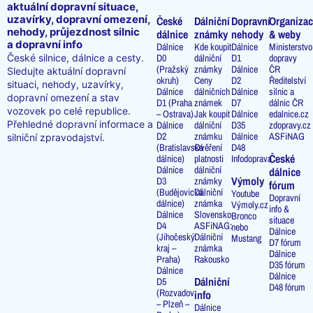
aktuální dopravní situace,
uzavírky, dopravní omezení,
České
Dálniční
Dopravní
Organizac
nehody, průjezdnost silnic
dálnice
známky
nehody
& weby
a dopravní info
Dálnice
Kde koupit
Dálnice
Ministerstvo
D0
dálniční
D1
dopravy
České silnice, dálnice a cesty.
(Pražský
známky
Dálnice
ČR
Sledujte aktuální dopravní
okruh)
Ceny
D2
Ředitelství
situaci, nehody, uzavírky,
Dálnice
dálničních
Dálnice
silnic a
dopravní omezení a stav
D1 (Praha
známek
D7
dálnic ČR
vozovek po celé republice.
– Ostrava)
Jak koupit
Dálnice
edalnice.cz
Přehledné dopravní informace a
Dálnice
dálniční
D35
zdopravy.cz
D2
známku
Dálnice
ASFiNAG
silniční zpravodajství.
(Bratislavská
Ověření
D48
České
dálnice)
platnosti
Infodoprava
Dálnice
dálniční
dálnice
Výmoly
D3
známky
fórum
(Budějovická
Dálniční
Youtube
Dopravní
dálnice)
známka
Výmoly.cz
info &
Dálnice
Slovensko
Bronco
situace
D4
ASFiNAG:
nebo
Dálnice
(Jihočeský
Dálniční
Mustang
D7 fórum
kraj –
známka
Dálnice
Praha)
Rakousko
D35 fórum
Dálnice
Dálnice
Dálniční
D5
D48 fórum
(Rozvadov
info
– Plzeň –
Dálnice