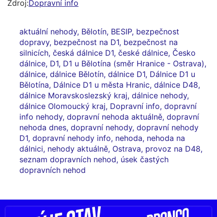
Zdroj:
Dopravní info
aktuální nehody
,
Bělotín
,
BESIP
,
bezpečnost
dopravy
,
bezpečnost na D1
,
bezpečnost na
silnicích
,
česká dálnice D1
,
české dálnice
,
Česko
dálnice
,
D1
,
D1 u Bělotína (směr Hranice - Ostrava)
,
dálnice
,
dálnice Bělotín
,
dálnice D1
,
Dálnice D1 u
Bělotína
,
Dálnice D1 u města Hranic
,
dálnice D48
,
dálnice Moravskoslezský kraj
,
dálnice nehody
,
dálnice Olomoucký kraj
,
Dopravní info
,
dopravní
info nehody
,
dopravní nehoda aktuálně
,
dopravní
nehoda dnes
,
dopravní nehody
,
dopravní nehody
D1
,
dopravní nehody info
,
nehoda
,
nehoda na
dálnici
,
nehody aktuálně
,
Ostrava
,
provoz na D48
,
seznam dopravních nehod
,
úsek častých
dopravních nehod