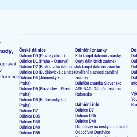
í
České dálnice
Dálniční známky
Do
hody,
Dálnice D0 (Pražský okruh)
Kde koupit dálniční známky
Dál
Dálnice D1 (Praha – Ostrava)
Ceny dálničních známek
Dál
dopravní
Dálnice D2 (Bratislavská dálnice)
Jak koupit dálniční známku
Dál
v
Dálnice D3 (Budějovická dálnice)
Ověření platnosti dálniční
Dál
informace
Dálnice D4 (Jihočeský kraj –
známky
Dál
Praha)
Dálniční známka Slovensko
Inf
Dálnice D5 (Rozvadov – Plzeň –
ASFiNAG: Dálniční známka
Vý
Praha)
Rakousko
You
Dálnice D6 (Karlovarský kraj –
Dálniční info
Bro
Praha)
Dálnice D7
Dálnice D7
Dálnice D35
Dálnice D35
Dálnice D48
Dálnice D48
Odpočívky na českých dálnicích
Dálnice D49
Odpočívka Dunávice
Dálnice D55