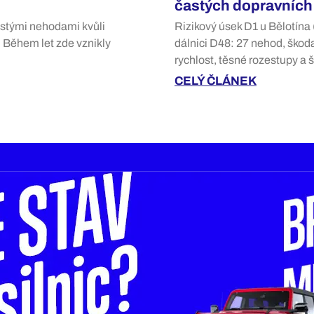
častých dopravních 
astými nehodami kvůli
Rizikový úsek D1 u Bělotína
 Během let zde vznikly
dálnici D48: 27 nehod, škoda
rychlost, těsné rozestupy a 
CELÝ ČLÁNEK