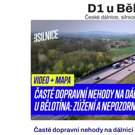
D1 u Bě
České dálnice, silnic
Časté dopravní nehody na dálnici 