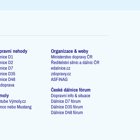
pravní nehody
Organizace & weby
nice D1
Ministerstvo dopravy ČR
nice D2
Ředitelství silnic a dálnic ČR
nice D7
edalnice.cz
nice D35
zdopravy.cz
nice D48
ASFiNAG
odoprava
České dálnice fórum
moly
Dopravní info & situace
tube Výmoly.cz
Dálnice D7 fórum
nco nebo Mustang
Dálnice D35 fórum
Dálnice D48 fórum