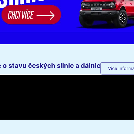
o stavu českých silnic a dálnic
Více informa