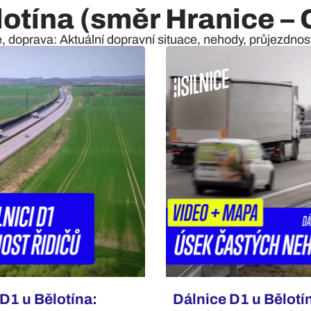
lotína (směr Hranice – 
e, doprava: Aktuální dopravní situace, nehody, průjezdnost 
D1 u Bělotína:
Dálnice D1 u Bělotí