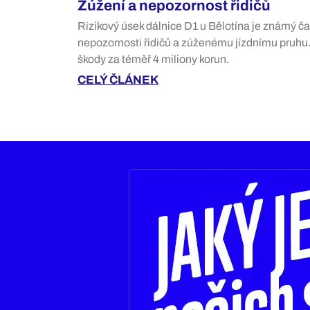
Zúžení a nepozornost řidičů
Rizikový úsek dálnice D1 u Bělotína je známý č
nepozornosti řidičů a zúženému jízdnímu pruhu.
škody za téměř 4 miliony korun.
CELÝ ČLÁNEK