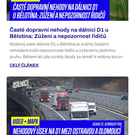
Časté dopravní nehody na dálnici D1 u
Bělotína: Zúžení a nepozornost řidičů
Rizikový úsek dálnice D1 u Bělotína je známý častými
nehodami kvůli nepozornosti řidičů a zúženému jízdnímu
pruhu. Během let zde vznikly škody za téměř 4 miliony korun.
CELÝ ČLÁNEK