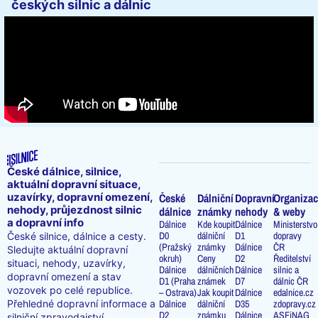
českých silnic a dálnic
České dálnice, silnice,
aktuální dopravní situace,
uzavírky, dopravní omezení,
České
Dálniční
Dopravní
Organizac
nehody, průjezdnost silnic
dálnice
známky
nehody
& weby
a dopravní info
Dálnice
Kde koupit
Dálnice
Ministerstvo
D0
dálniční
D1
dopravy
České silnice, dálnice a cesty.
(Pražský
známky
Dálnice
ČR
Sledujte aktuální dopravní
okruh)
Ceny
D2
Ředitelství
situaci, nehody, uzavírky,
Dálnice
dálničních
Dálnice
silnic a
dopravní omezení a stav
D1 (Praha
známek
D7
dálnic ČR
vozovek po celé republice.
– Ostrava)
Jak koupit
Dálnice
edalnice.cz
Přehledné dopravní informace a
Dálnice
dálniční
D35
zdopravy.cz
D2
známku
Dálnice
ASFiNAG
silniční zpravodajství.