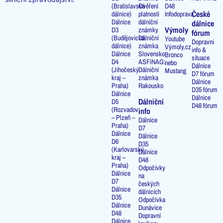
(Bratislavská
Ověření
D48
České
dálnice)
platnosti
Infodoprava
Dálnice
dálniční
dálnice
Výmoly
D3
známky
fórum
(Budějovická
Dálniční
Youtube
Dopravní
dálnice)
známka
Výmoly.cz
info &
Dálnice
Slovensko
Bronco
situace
D4
ASFiNAG:
nebo
Dálnice
(Jihočeský
Dálniční
Mustang
D7 fórum
kraj –
známka
Dálnice
Praha)
Rakousko
D35 fórum
Dálnice
Dálnice
Dálniční
D5
D48 fórum
(Rozvadov
info
– Plzeň –
Dálnice
Praha)
D7
Dálnice
Dálnice
D6
D35
(Karlovarský
Dálnice
kraj –
D48
Praha)
Odpočívky
Dálnice
na
D7
českých
Dálnice
dálnicích
D35
Odpočívka
Dálnice
Dunávice
D48
Dopravní
Dálnice