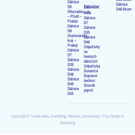
Dálnice
Dálnice
Dálniční
D5
D48 fórum
(Rozvadov
info
– Plzeň –
Dálnice
Praha)
D7
Dálnice
Dálnice
D6
D35
(Karlovarský
Dálnice
kraj –
D48
Praha)
Odpočívky
Dálnice
na
D7
českých
Dálnice
dálnicích
D35
Odpočívka
Dálnice
Dunávice
D48
Dopravní
Dálnice
lexikon:
D49
Slovník
Dálnice
pojmů
D55
Copyright © Tvorba webu, marketing, reklama, komunikace: Plus Design &
Marketing