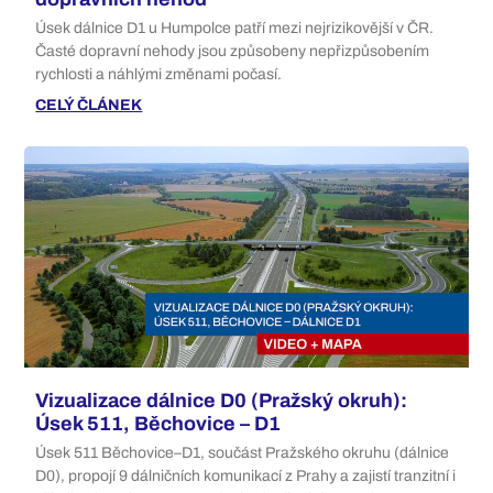
Úsek dálnice D1 u Humpolce patří mezi nejrizikovější v ČR.
Časté dopravní nehody jsou způsobeny nepřizpůsobením
rychlosti a náhlými změnami počasí.
CELÝ ČLÁNEK
Vizualizace dálnice D0 (Pražský okruh):
Úsek 511, Běchovice – D1
Úsek 511 Běchovice–D1, součást Pražského okruhu (dálnice
D0), propojí 9 dálničních komunikací z Prahy a zajistí tranzitní i