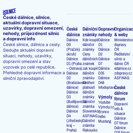
České dálnice, silnice,
aktuální dopravní situace,
uzavírky, dopravní omezení,
České
Dálniční
Dopravní
Organizac
nehody, průjezdnost silnic
dálnice
známky
nehody
& weby
a dopravní info
Dálnice
Kde koupit
Dálnice
Ministerstvo
D0
dálniční
D1
dopravy
České silnice, dálnice a cesty.
(Pražský
známky
Dálnice
ČR
Sledujte aktuální dopravní
okruh)
Ceny
D2
Ředitelství
situaci, nehody, uzavírky,
Dálnice
dálničních
Dálnice
silnic a
dopravní omezení a stav
D1 (Praha
známek
D7
dálnic ČR
vozovek po celé republice.
– Ostrava)
Jak koupit
Dálnice
edalnice.cz
Přehledné dopravní informace a
Dálnice
dálniční
D35
zdopravy.cz
D2
známku
Dálnice
ASFiNAG
silniční zpravodajství.
(Bratislavská
Ověření
D48
České
dálnice)
platnosti
Infodoprava
Dálnice
dálniční
dálnice
Výmoly
D3
známky
fórum
(Budějovická
Dálniční
Youtube
Dopravní
dálnice)
známka
Výmoly.cz
info &
Dálnice
Slovensko
Bronco
situace
D4
ASFiNAG:
nebo
Dálnice
(Jihočeský
Dálniční
Mustang
D7 fórum
kraj –
známka
Dálnice
Praha)
Rakousko
D35 fórum