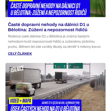
Časté dopravní nehody na dálnici D1 u
Bělotína: Zúžení a nepozornost řidičů
Rizikový úsek dálnice D1 u Bělotína je známý častými
nehodami kvůli nepozornosti řidičů a zúženému jízdnímu
pruhu. Během let zde vznikly škody za téměř 4 miliony korun.
CELÝ ČLÁNEK