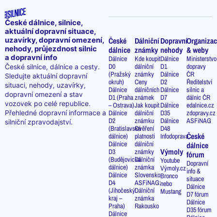
České dálnice, silnice,
aktuální dopravní situace,
uzavírky, dopravní omezení,
České
Dálniční
Dopravní
Organizac
nehody, průjezdnost silnic
dálnice
známky
nehody
& weby
a dopravní info
Dálnice
Kde koupit
Dálnice
Ministerstvo
D0
dálniční
D1
dopravy
České silnice, dálnice a cesty.
(Pražský
známky
Dálnice
ČR
Sledujte aktuální dopravní
okruh)
Ceny
D2
Ředitelství
situaci, nehody, uzavírky,
Dálnice
dálničních
Dálnice
silnic a
dopravní omezení a stav
D1 (Praha
známek
D7
dálnic ČR
vozovek po celé republice.
– Ostrava)
Jak koupit
Dálnice
edalnice.cz
Přehledné dopravní informace a
Dálnice
dálniční
D35
zdopravy.cz
D2
známku
Dálnice
ASFiNAG
silniční zpravodajství.
(Bratislavská
Ověření
D48
České
dálnice)
platnosti
Infodoprava
Dálnice
dálniční
dálnice
Výmoly
D3
známky
fórum
(Budějovická
Dálniční
Youtube
Dopravní
dálnice)
známka
Výmoly.cz
info &
Dálnice
Slovensko
Bronco
situace
D4
ASFiNAG:
nebo
Dálnice
(Jihočeský
Dálniční
Mustang
D7 fórum
kraj –
známka
Dálnice
Praha)
Rakousko
D35 fórum
Dálnice