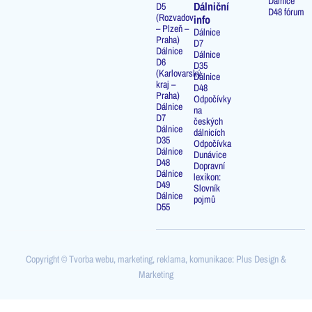
Dálnice
Dálniční
D5
D48 fórum
(Rozvadov
info
– Plzeň –
Dálnice
Praha)
D7
Dálnice
Dálnice
D6
D35
(Karlovarský
Dálnice
kraj –
D48
Praha)
Odpočívky
Dálnice
na
D7
českých
Dálnice
dálnicích
D35
Odpočívka
Dálnice
Dunávice
D48
Dopravní
Dálnice
lexikon:
D49
Slovník
Dálnice
pojmů
D55
Copyright © Tvorba webu, marketing, reklama, komunikace: Plus Design &
Marketing