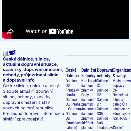
České dálnice, silnice,
aktuální dopravní situace,
uzavírky, dopravní omezení,
České
Dálniční
Dopravní
Organizac
nehody, průjezdnost silnic
dálnice
známky
nehody
& weby
a dopravní info
Dálnice
Kde koupit
Dálnice
Ministerstvo
D0
dálniční
D1
dopravy
České silnice, dálnice a cesty.
(Pražský
známky
Dálnice
ČR
Sledujte aktuální dopravní
okruh)
Ceny
D2
Ředitelství
situaci, nehody, uzavírky,
Dálnice
dálničních
Dálnice
silnic a
dopravní omezení a stav
D1 (Praha
známek
D7
dálnic ČR
vozovek po celé republice.
– Ostrava)
Jak koupit
Dálnice
edalnice.cz
Přehledné dopravní informace a
Dálnice
dálniční
D35
zdopravy.cz
D2
známku
Dálnice
ASFiNAG
silniční zpravodajství.
(Bratislavská
Ověření
D48
České
dálnice)
platnosti
Infodoprava