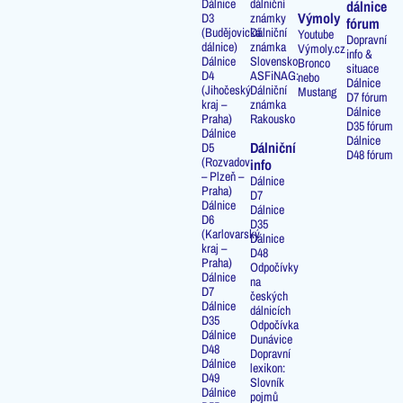
Dálnice
dálniční
dálnice
Výmoly
D3
známky
fórum
(Budějovická
Dálniční
Youtube
Dopravní
dálnice)
známka
Výmoly.cz
info &
Dálnice
Slovensko
Bronco
situace
D4
ASFiNAG:
nebo
Dálnice
(Jihočeský
Dálniční
Mustang
D7 fórum
kraj –
známka
Dálnice
Praha)
Rakousko
D35 fórum
Dálnice
Dálnice
Dálniční
D5
D48 fórum
(Rozvadov
info
– Plzeň –
Dálnice
Praha)
D7
Dálnice
Dálnice
D6
D35
(Karlovarský
Dálnice
kraj –
D48
Praha)
Odpočívky
Dálnice
na
D7
českých
Dálnice
dálnicích
D35
Odpočívka
Dálnice
Dunávice
D48
Dopravní
Dálnice
lexikon:
D49
Slovník
Dálnice
pojmů