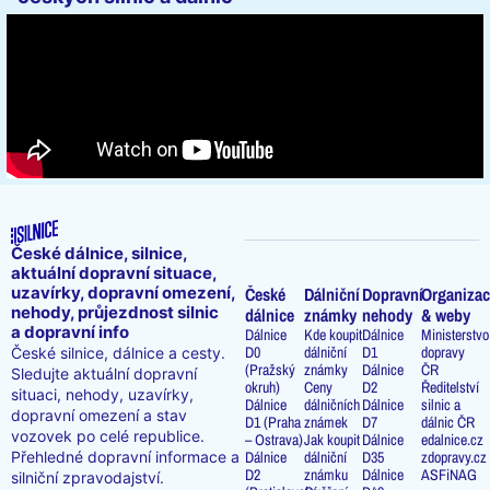
České dálnice, silnice,
aktuální dopravní situace,
uzavírky, dopravní omezení,
České
Dálniční
Dopravní
Organizac
nehody, průjezdnost silnic
dálnice
známky
nehody
& weby
a dopravní info
Dálnice
Kde koupit
Dálnice
Ministerstvo
D0
dálniční
D1
dopravy
České silnice, dálnice a cesty.
(Pražský
známky
Dálnice
ČR
Sledujte aktuální dopravní
okruh)
Ceny
D2
Ředitelství
situaci, nehody, uzavírky,
Dálnice
dálničních
Dálnice
silnic a
dopravní omezení a stav
D1 (Praha
známek
D7
dálnic ČR
vozovek po celé republice.
– Ostrava)
Jak koupit
Dálnice
edalnice.cz
Přehledné dopravní informace a
Dálnice
dálniční
D35
zdopravy.cz
D2
známku
Dálnice
ASFiNAG
silniční zpravodajství.