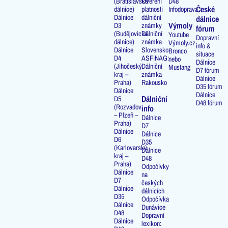
(Bratislavská
Ověření
D48
České
dálnice)
platnosti
Infodoprava
Dálnice
dálniční
dálnice
Výmoly
D3
známky
fórum
(Budějovická
Dálniční
Youtube
Dopravní
dálnice)
známka
Výmoly.cz
info &
Dálnice
Slovensko
Bronco
situace
D4
ASFiNAG:
nebo
Dálnice
(Jihočeský
Dálniční
Mustang
D7 fórum
kraj –
známka
Dálnice
Praha)
Rakousko
D35 fórum
Dálnice
Dálnice
Dálniční
D5
D48 fórum
(Rozvadov
info
– Plzeň –
Dálnice
Praha)
D7
Dálnice
Dálnice
D6
D35
(Karlovarský
Dálnice
kraj –
D48
Praha)
Odpočívky
Dálnice
na
D7
českých
Dálnice
dálnicích
D35
Odpočívka
Dálnice
Dunávice
D48
Dopravní
Dálnice
lexikon: