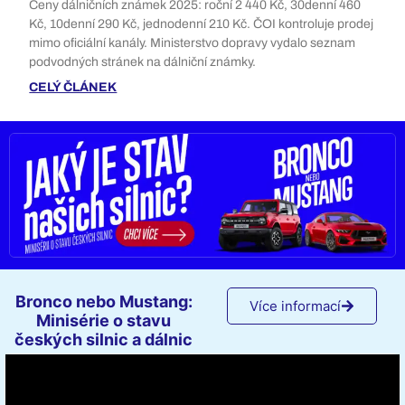
Ceny dálničních známek 2025: roční 2 440 Kč, 30denní 460
Kč, 10denní 290 Kč, jednodenní 210 Kč. ČOI kontroluje prodej
mimo oficiální kanály. Ministerstvo dopravy vydalo seznam
podvodných stránek na dálniční známky.
CELÝ ČLÁNEK
Bronco nebo Mustang:
Více informací
Minisérie o stavu
českých silnic a dálnic