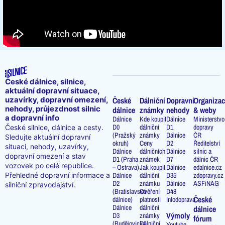
České dálnice, silnice,
aktuální dopravní situace,
uzavírky, dopravní omezení,
České
Dálniční
Dopravní
Organizac
nehody, průjezdnost silnic
dálnice
známky
nehody
& weby
a dopravní info
Dálnice
Kde koupit
Dálnice
Ministerstvo
D0
dálniční
D1
dopravy
České silnice, dálnice a cesty.
(Pražský
známky
Dálnice
ČR
Sledujte aktuální dopravní
okruh)
Ceny
D2
Ředitelství
situaci, nehody, uzavírky,
Dálnice
dálničních
Dálnice
silnic a
dopravní omezení a stav
D1 (Praha
známek
D7
dálnic ČR
vozovek po celé republice.
– Ostrava)
Jak koupit
Dálnice
edalnice.cz
Přehledné dopravní informace a
Dálnice
dálniční
D35
zdopravy.cz
D2
známku
Dálnice
ASFiNAG
silniční zpravodajství.
(Bratislavská
Ověření
D48
České
dálnice)
platnosti
Infodoprava
Dálnice
dálniční
dálnice
Výmoly
D3
známky
fórum
(Budějovická
Dálniční
Youtube