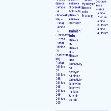
Dopravní
dálnice)
známka
Výmoly.cz
info &
Dálnice
Slovensko
Bronco
situace
D4
ASFiNAG:
nebo
Dálnice
(Jihočeský
Dálniční
Mustang
D7 fórum
kraj –
známka
Dálnice
Praha)
Rakousko
D35 fórum
Dálnice
Dálnice
Dálniční
D5
D48 fórum
(Rozvadov
info
– Plzeň –
Dálnice
Praha)
D7
Dálnice
Dálnice
D6
D35
(Karlovarský
Dálnice
kraj –
D48
Praha)
Odpočívky
Dálnice
na
D7
českých
Dálnice
dálnicích
D35
Odpočívka
Dálnice
Dunávice
D48
Dopravní
Dálnice
lexikon:
D49
Slovník
Dálnice
pojmů
D55