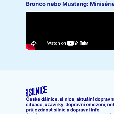
Bronco nebo Mustang: Minisérie 
České dálnice, silnice, aktuální dopravn
situace, uzavírky, dopravní omezení, ne
průjezdnost silnic a dopravní info