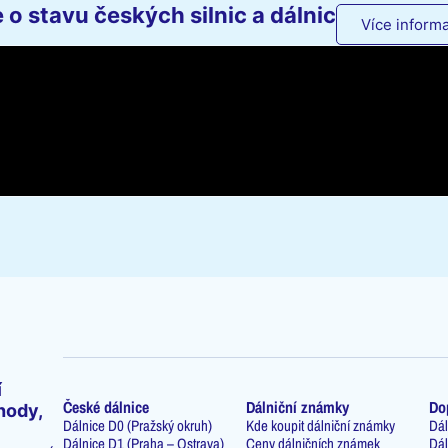
o stavu českých silnic a dálnic
Více informa
í
České dálnice
Dálniční známky
Do
hody,
Dálnice D0 (Pražský okruh)
Kde koupit dálniční známky
Dál
Dálnice D1 (Praha – Ostrava)
Ceny dálničních známek
Dál