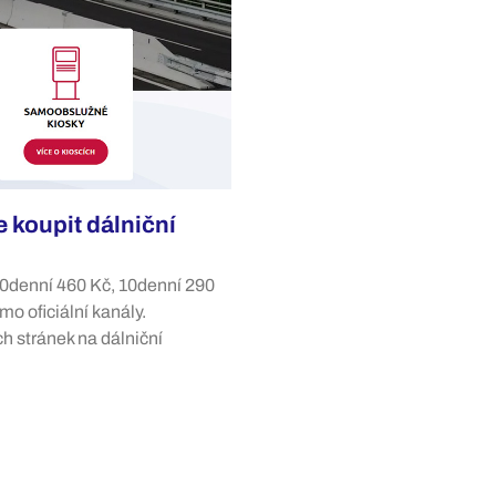
 koupit dálniční
30denní 460 Kč, 10denní 290
o oficiální kanály.
 stránek na dálniční