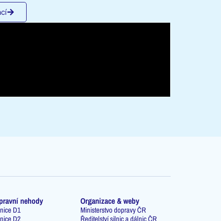
cí
pravní nehody
Organizace & weby
nice D1
Ministerstvo dopravy ČR
nice D2
Ředitelství silnic a dálnic ČR