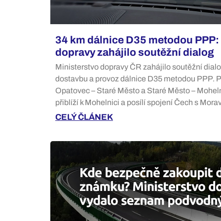
34 km dálnice D35 metodou PPP: 
dopravy zahájilo soutěžní dialog
Ministerstvo dopravy ČR zahájilo soutěžní dial
dostavbu a provoz dálnice D35 metodou PPP. P
Opatovec – Staré Město a Staré Město – Moheln
přiblíží k Mohelnici a posílí spojení Čech s Mora
CELÝ ČLÁNEK