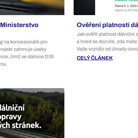
Ministerstvo
Ověření platnosti d
Jak ověřit platnost dálniční
a hned se dozvíte, zda máte 
og na koncesionáře pro
Vaše vozidlo od úhrady osv
rojekt zahrnuje úseky
ice, čímž se dálnice D35
CELÝ ČLÁNEK
vou.