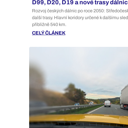
D99, D20, D19 a nové trasy dálnic 
Rozvoj českých dálnic po roce 2050: Středočes
další trasy. Hlavní koridory určené k dalšímu sl
přibližně 540 km.
CELÝ ČLÁNEK