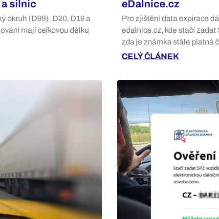
a silnic
eDalnice.cz
ký okruh (D99), D20, D19 a
Pro zjištění data expirace dá
edování mají celkovou délku
edalnice.cz, kde stačí zada
zda je známka stále platná 
CELÝ ČLÁNEK