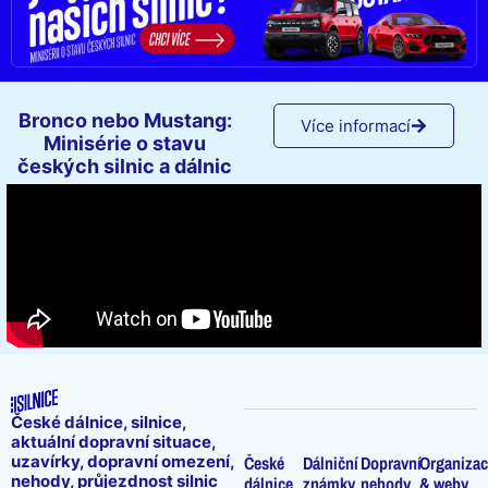
Bronco nebo Mustang:
Více informací
Minisérie o stavu
českých silnic a dálnic
České dálnice, silnice,
aktuální dopravní situace,
uzavírky, dopravní omezení,
České
Dálniční
Dopravní
Organizac
nehody, průjezdnost silnic
dálnice
známky
nehody
& weby