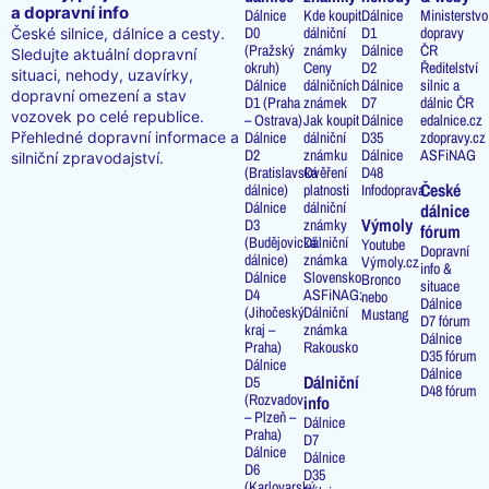
a dopravní info
Dálnice
Kde koupit
Dálnice
Ministerstvo
D0
dálniční
D1
dopravy
České silnice, dálnice a cesty.
(Pražský
známky
Dálnice
ČR
Sledujte aktuální dopravní
okruh)
Ceny
D2
Ředitelství
situaci, nehody, uzavírky,
Dálnice
dálničních
Dálnice
silnic a
dopravní omezení a stav
D1 (Praha
známek
D7
dálnic ČR
vozovek po celé republice.
– Ostrava)
Jak koupit
Dálnice
edalnice.cz
Přehledné dopravní informace a
Dálnice
dálniční
D35
zdopravy.cz
D2
známku
Dálnice
ASFiNAG
silniční zpravodajství.
(Bratislavská
Ověření
D48
České
dálnice)
platnosti
Infodoprava
Dálnice
dálniční
dálnice
Výmoly
D3
známky
fórum
(Budějovická
Dálniční
Youtube
Dopravní
dálnice)
známka
Výmoly.cz
info &
Dálnice
Slovensko
Bronco
situace
D4
ASFiNAG:
nebo
Dálnice
(Jihočeský
Dálniční
Mustang
D7 fórum
kraj –
známka
Dálnice
Praha)
Rakousko
D35 fórum
Dálnice
Dálnice
Dálniční
D5
D48 fórum
(Rozvadov
info
– Plzeň –
Dálnice
Praha)
D7
Dálnice
Dálnice
D6
D35
(Karlovarský