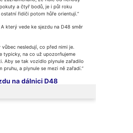
okuty a čtyř bodů, je i půl roku
statní řidiči potom hůře orientují.“
. A který vede ke sjezdu na D48 směr
 vůbec nesledují, co před nimi je.
de typicky, na co už upozorňujeme
. Aby se tak vozidlo plynule zařadilo
m pruhu, a plynule se mezi ně zařadí.“
zdu na dálnici D48