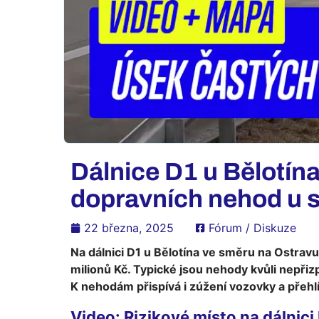
Dálnice D1 u Bělotín
dopravních nehod u s
22 března, 2025
Fórum / Diskuze
Na dálnici D1 u Bělotína ve směru na Ostrav
milionů Kč. Typické jsou nehody kvůli nepři
K nehodám přispívá i zúžení vozovky a přehlíž
Video: Rizikové místo na dálnici