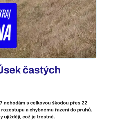
 Úsek častých
e 27 nehodám s celkovou škodou přes 22
mu rozestupu a chybnému řazení do pruhů.
ujíždějí, což je trestné.