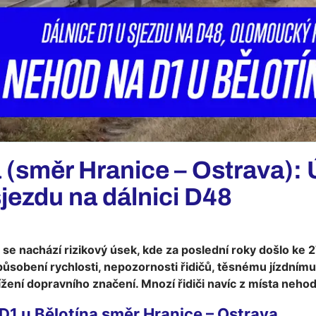
a (směr Hranice – Ostrava):
jezdu na dálnici D48
u se nachází rizikový úsek, kde za poslední roky došlo k
způsobení rychlosti, nepozornosti řidičů, těsnému jízdní
ení dopravního značení. Mnozí řidiči navíc z místa nehody 
 D1 u Bělotína směr Hranice – Ostrava