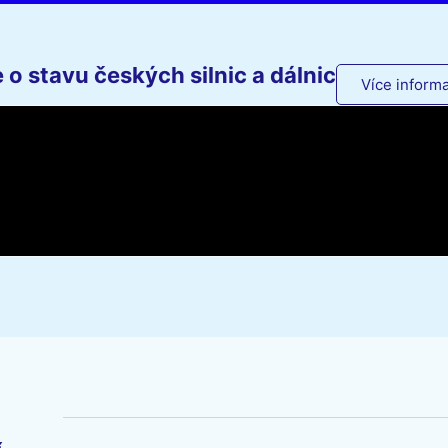
o stavu českých silnic a dálnic
Více informa