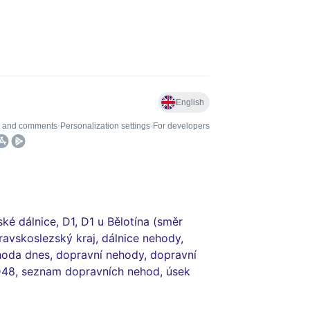
ské dálnice
,
D1
,
D1 u Bělotína (směr
ravskoslezský kraj
,
dálnice nehody
,
hoda dnes
,
dopravní nehody
,
dopravní
D48
,
seznam dopravních nehod
,
úsek