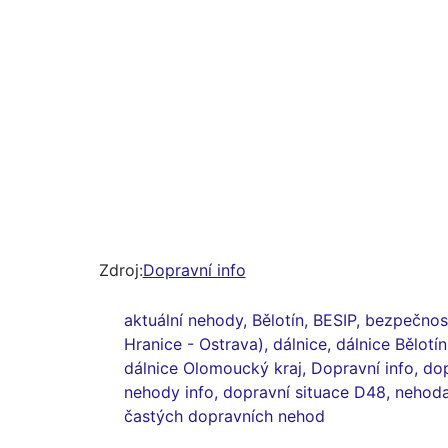
Zdroj:
Dopravní info
aktuální nehody
,
Bělotín
,
BESIP
,
bezpečnos
Hranice - Ostrava)
,
dálnice
,
dálnice Bělotín
dálnice Olomoucký kraj
,
Dopravní info
,
dop
nehody info
,
dopravní situace D48
,
nehod
častých dopravních nehod