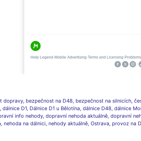
t dopravy
,
bezpečnost na D48
,
bezpečnost na silnicích
,
če
,
dálnice D1
,
Dálnice D1 u Bělotína
,
dálnice D48
,
dálnice Mo
ravní info nehody
,
dopravní nehoda aktuálně
,
dopravní ne
a
,
nehoda na dálnici
,
nehody aktuálně
,
Ostrava
,
provoz na 