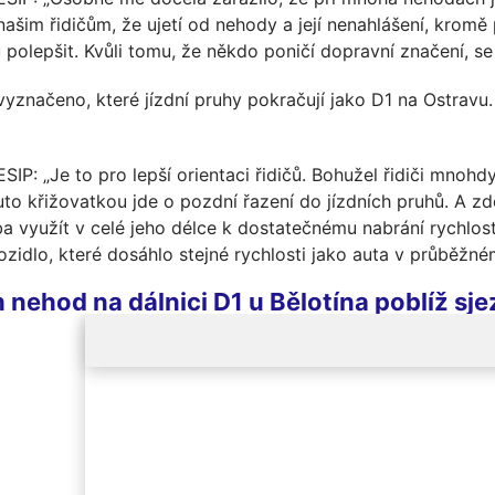
šim řidičům, že ujetí od nehody a její nenahlášení, kromě p
polepšit. Kvůli tomu, že někdo poničí dopravní značení, se o
vyznačeno, které jízdní pruhy pokračují jako D1 na Ostravu
IP: „Je to pro lepší orientaci řidičů. Bohužel řidiči mnohdy
uto křižovatkou jde o pozdní řazení do jízdních pruhů. A z
a využít v celé jeho délce k dostatečnému nabrání rychlosti
ozidlo, které dosáhlo stejné rychlosti jako auta v průběžné
nehod na dálnici D1 u Bělotína poblíž sje