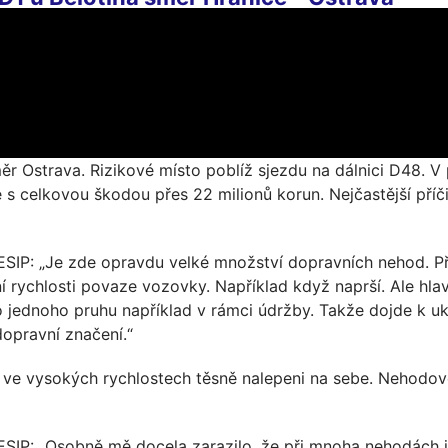
ěr Ostrava. Rizikové místo poblíž sjezdu na dálnici D48. V
 s celkovou škodou přes 22 milionů korun. Nejčastější příč
ESIP: „Je zde opravdu velké množství dopravních nehod. Př
rychlosti povaze vozovky. Například když naprší. Ale hlav
do jednoho pruhu například v rámci údržby. Takže dojde k 
dopravní značení.“
diči ve vysokých rychlostech těsně nalepeni na sebe. Nehodo
BESIP: „Osobně mě docela zarazilo, že při mnoha nehodách 