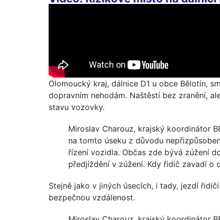
Olomoucký kraj, dálnice D1 u obce Bělotín, sm
dopravním nehodám. Naštěstí bez zranění, ale
stavu vozovky.
Miroslav Charouz, krajský koordinátor B
na tomto úseku z důvodu nepřizpůsobení 
řízení vozidla. Občas zde bývá zúžení 
předjíždění v zúžení. Kdy řidič zavadí o 
Stejně jako v jiných úsecích, i tady, jezdí ři
bezpečnou vzdálenost.
Miroslav Charouz, krajský koordinátor 