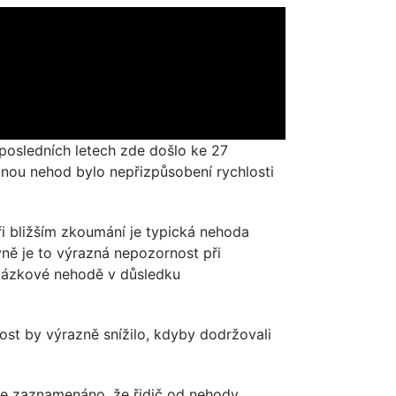
 posledních letech zde došlo ke 27
inou nehod bylo nepřizpůsobení rychlosti
i bližším zkoumání je typická nehoda
ně je to výrazná nepozornost při
ukázkové nehodě v důsledku
vost by výrazně snížilo, kdyby dodržovali
je zaznamenáno, že řidič od nehody