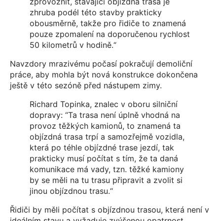
zprovoznit, stávající objízdná trasa je
zhruba podél této stavby prakticky
obousměrně, takže pro řidiče to znamená
pouze zpomalení na doporučenou rychlost
50 kilometrů v hodině.“
Navzdory mrazivému počasí pokračují demoliční
práce, aby mohla být nová konstrukce dokončena
ještě v této sezóně před nástupem zimy.
Richard Topinka, znalec v oboru silniční
dopravy: “Ta trasa není úplně vhodná na
provoz těžkých kamionů, to znamená ta
objízdná trasa trpí a samozřejmě vozidla,
která po téhle objízdné trase jezdí, tak
prakticky musí počítat s tím, že ta daná
komunikace má vady, tzn. těžké kamiony
by se měli na tu trasu připravit a zvolit si
jinou objízdnou trasu.“
Řidiči by měli počítat s objízdnou trasou, která není v
ideálním stavu a vyžaduje zvýšenou opatrnost.