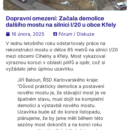
Dopravní omezení: Začala demolice
dalšího mostu na silnici I/20 u obce Kfely
16 února, 2025
Fórum / Diskuze
V lednu letošního roku odstartovaly práce na
rekonstrukci mostu o délce 65 metrů na silnici I/20
mezi obcemi Cihelny a Kfely. Most vykazoval
výraznou korozi v oblasti pilířů a opěr, což si
vyžádalo jeho úplnou uzavírku.
Jiří Baloun, ŘSD Karlovarského kraje:
“Důvod prakticky demolice a postavení
nového mostu je, že stávající most je ve
špatném stavu, musí dojít ke kompletní
demolici a výstavbě nového mostu.
Uzavírka bude až do konce listopadu,
plánujeme, že by jsme měli během této
sezóny most dokončit a na konci roku