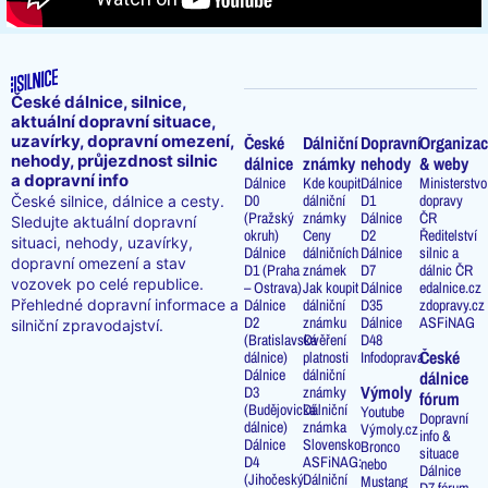
České dálnice, silnice,
aktuální dopravní situace,
uzavírky, dopravní omezení,
České
Dálniční
Dopravní
Organizac
nehody, průjezdnost silnic
dálnice
známky
nehody
& weby
a dopravní info
Dálnice
Kde koupit
Dálnice
Ministerstvo
D0
dálniční
D1
dopravy
České silnice, dálnice a cesty.
(Pražský
známky
Dálnice
ČR
Sledujte aktuální dopravní
okruh)
Ceny
D2
Ředitelství
situaci, nehody, uzavírky,
Dálnice
dálničních
Dálnice
silnic a
dopravní omezení a stav
D1 (Praha
známek
D7
dálnic ČR
vozovek po celé republice.
– Ostrava)
Jak koupit
Dálnice
edalnice.cz
Přehledné dopravní informace a
Dálnice
dálniční
D35
zdopravy.cz
D2
známku
Dálnice
ASFiNAG
silniční zpravodajství.
(Bratislavská
Ověření
D48
České
dálnice)
platnosti
Infodoprava
Dálnice
dálniční
dálnice
Výmoly
D3
známky
fórum
(Budějovická
Dálniční
Youtube
Dopravní
dálnice)
známka
Výmoly.cz
info &
Dálnice
Slovensko
Bronco
situace
D4
ASFiNAG:
nebo
Dálnice
(Jihočeský
Dálniční
Mustang