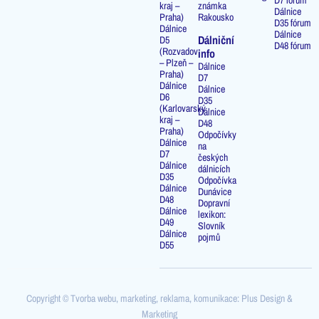
D7 fórum
kraj –
známka
Dálnice
Praha)
Rakousko
D35 fórum
Dálnice
Dálnice
Dálniční
D5
D48 fórum
(Rozvadov
info
– Plzeň –
Dálnice
Praha)
D7
Dálnice
Dálnice
D6
D35
(Karlovarský
Dálnice
kraj –
D48
Praha)
Odpočívky
Dálnice
na
D7
českých
Dálnice
dálnicích
D35
Odpočívka
Dálnice
Dunávice
D48
Dopravní
Dálnice
lexikon:
D49
Slovník
Dálnice
pojmů
D55
Copyright © Tvorba webu, marketing, reklama, komunikace: Plus Design &
Marketing