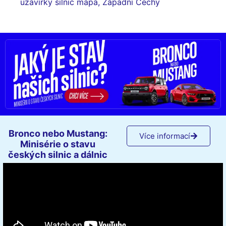
uzavírky silnic mapa
,
Západní Čechy
Bronco nebo Mustang:
Více informací
Minisérie o stavu
českých silnic a dálnic