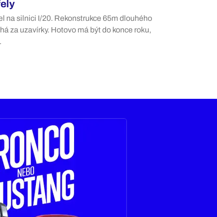
fely
l na silnici I/20. Rekonstrukce 65m dlouhého
há za uzavírky. Hotovo má být do konce roku,
.