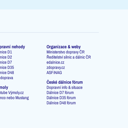
pravní nehody
Organizace & weby
nice D1
Ministerstvo dopravy ČR
nice D2
Ředitelství silnic a dálnic ČR
nice D7
edalnice.cz
nice D35
zdopravy.cz
nice D48
ASFiNAG
odoprava
České dálnice fórum
moly
Dopravní info & situace
tube Výmoly.cz
Dálnice D7 fórum
nco nebo Mustang
Dálnice D35 fórum
Dálnice D48 fórum