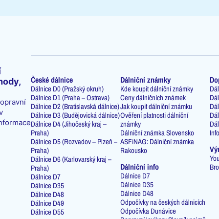
í
České dálnice
Dálniční známky
Do
hody,
Dálnice D0 (Pražský okruh)
Kde koupit dálniční známky
Dál
Dálnice D1 (Praha – Ostrava)
Ceny dálničních známek
Dál
dopravní
Dálnice D2 (Bratislavská dálnice)
Jak koupit dálniční známku
Dál
v
Dálnice D3 (Budějovická dálnice)
Ověření platnosti dálniční
Dál
informace
Dálnice D4 (Jihočeský kraj –
známky
Dál
Praha)
Dálniční známka Slovensko
Inf
Dálnice D5 (Rozvadov – Plzeň –
ASFiNAG: Dálniční známka
Vý
Praha)
Rakousko
You
Dálnice D6 (Karlovarský kraj –
Dálniční info
Bro
Praha)
Dálnice D7
Dálnice D7
Dálnice D35
Dálnice D35
Dálnice D48
Dálnice D48
Odpočívky na českých dálnicích
Dálnice D49
Odpočívka Dunávice
Dálnice D55