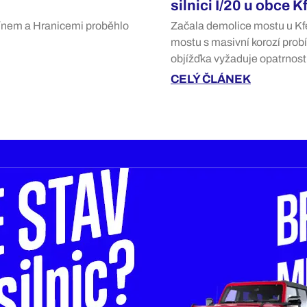
silnici I/20 u obce K
ínem a Hranicemi proběhlo
Začala demolice mostu u Kfe
mostu s masivní korozí probí
objížďka vyžaduje opatrnost
CELÝ ČLÁNEK