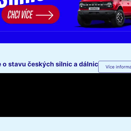
o stavu českých silnic a dálnic
Více informa