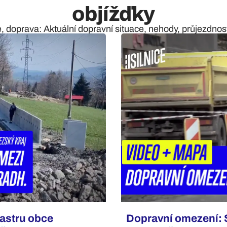
objížďky
e, doprava: Aktuální dopravní situace, nehody, průjezdnost 
tastru obce
Dopravní omezení: 