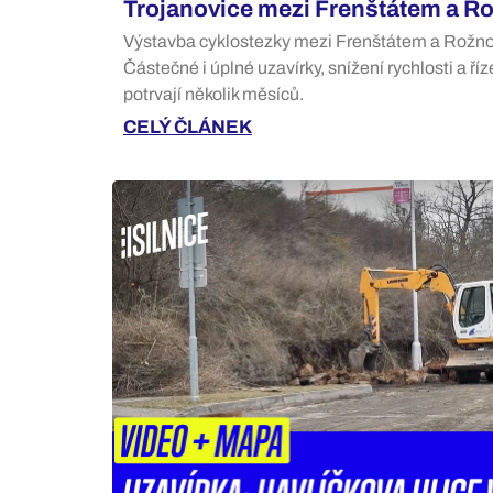
Trojanovice mezi Frenštátem a R
Výstavba cyklostezky mezi Frenštátem a Rožn
Částečné i úplné uzavírky, snížení rychlosti a ř
potrvají několik měsíců.
CELÝ ČLÁNEK