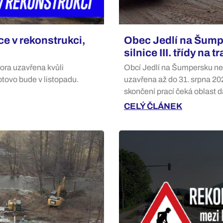
e v rekonstrukci,
Obec Jedlí na Šump
silnice III. třídy na
nora uzavřena kvůli
Obcí Jedlí na Šumpersku nep
hotovo bude v listopadu.
uzavřena až do 31. srpna 2025
skončení prací čeká oblast d
CELÝ ČLÁNEK