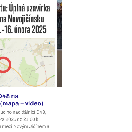
D48 na
 (mapa + video)
oucího nad dálnicí D48,
ora 2025 do 21:00 k
48 mezi Novým Jičínem a