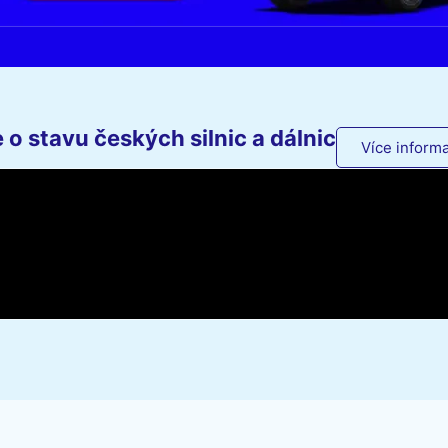
o stavu českých silnic a dálnic
Více informa