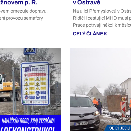
ožnovem p. R.
v Ostravě
ovem omezuje dopravu.
Na ulici Přemyslovců v Ostra
ízení provozu semafory
Řidiči i cestující MHD musí
Práce potrvají několik měsíc
CELÝ ČLÁNEK