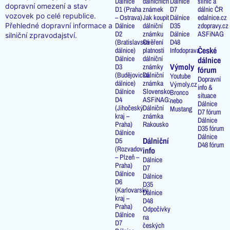
Dálnice
dálničních
Dálnice
silnic a
dopravní omezení a stav
D1 (Praha
známek
D7
dálnic ČR
vozovek po celé republice.
– Ostrava)
Jak koupit
Dálnice
edalnice.cz
Přehledné dopravní informace a
Dálnice
dálniční
D35
zdopravy.cz
D2
známku
Dálnice
ASFiNAG
silniční zpravodajství.
(Bratislavská
Ověření
D48
České
dálnice)
platnosti
Infodoprava
Dálnice
dálniční
dálnice
Výmoly
D3
známky
fórum
(Budějovická
Dálniční
Youtube
Dopravní
dálnice)
známka
Výmoly.cz
info &
Dálnice
Slovensko
Bronco
situace
D4
ASFiNAG:
nebo
Dálnice
(Jihočeský
Dálniční
Mustang
D7 fórum
kraj –
známka
Dálnice
Praha)
Rakousko
D35 fórum
Dálnice
Dálnice
Dálniční
D5
D48 fórum
(Rozvadov
info
– Plzeň –
Dálnice
Praha)
D7
Dálnice
Dálnice
D6
D35
(Karlovarský
Dálnice
kraj –
D48
Praha)
Odpočívky
Dálnice
na
D7
českých