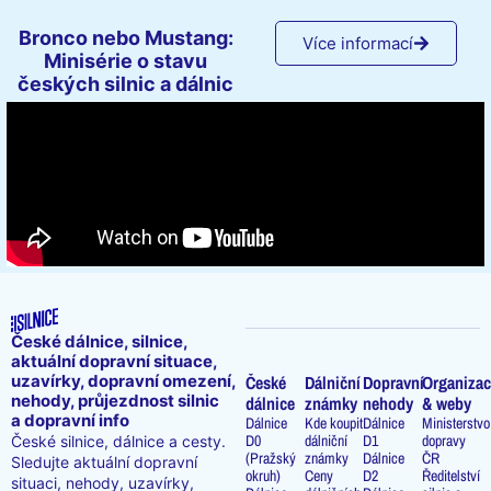
Bronco nebo Mustang:
Více informací
Minisérie o stavu
českých silnic a dálnic
České dálnice, silnice,
aktuální dopravní situace,
uzavírky, dopravní omezení,
České
Dálniční
Dopravní
Organizac
nehody, průjezdnost silnic
dálnice
známky
nehody
& weby
a dopravní info
Dálnice
Kde koupit
Dálnice
Ministerstvo
D0
dálniční
D1
dopravy
České silnice, dálnice a cesty.
(Pražský
známky
Dálnice
ČR
Sledujte aktuální dopravní
okruh)
Ceny
D2
Ředitelství
situaci, nehody, uzavírky,