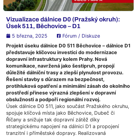
Vizualizace dálnice D0 (Pražský okruh):
Úsek 511, Běchovice – D1
5 března, 2025
Fórum / Diskuze
Projekt úseku dálnice D0 511 Běchovice – dálnice D1
představuje klíčovou investici do modernizace
dopravní infrastruktury kolem Prahy. Nová
komunikace, navržená jako šestipruh, propojí
důležité dálniční trasy a zlepší plynulost provozu.
Řešení stavby s důrazem na bezpečnost,
protihluková opatření a minimální zásah do okolního
prostředí přinese výrazná zlepšení v dopravní
obslužnosti a podpoří regionální rozvoj.
Úsek dálnice D0 511, jako součást Pražského okruhu,
spojuje klíčová místa jako Běchovice, Dubeč či
Říčany a snižuje tak dopravní zátěž díky
strategickému napojení na dálnici D1 a propojení
tranzitní i příměstské dopravy. Realizovaná