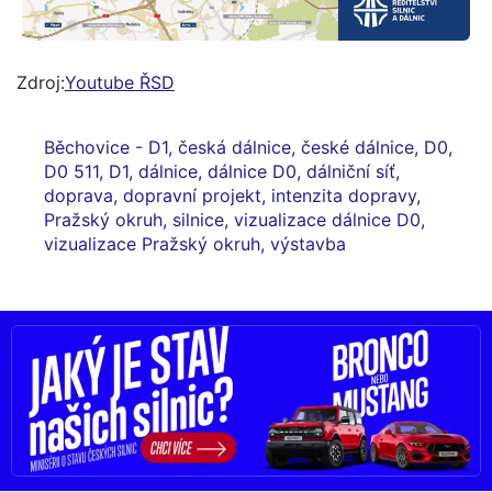
Zdroj:
Youtube ŘSD
Běchovice - D1
,
česká dálnice
,
české dálnice
,
D0
,
D0 511
,
D1
,
dálnice
,
dálnice D0
,
dálniční síť
,
doprava
,
dopravní projekt
,
intenzita dopravy
,
Pražský okruh
,
silnice
,
vizualizace dálnice D0
,
vizualizace Pražský okruh
,
výstavba