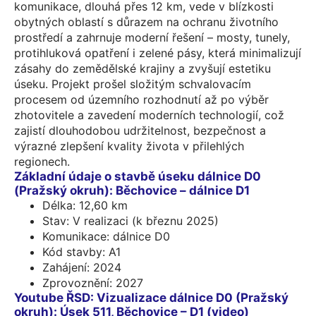
komunikace, dlouhá přes 12 km, vede v blízkosti
obytných oblastí s důrazem na ochranu životního
prostředí a zahrnuje moderní řešení – mosty, tunely,
protihluková opatření i zelené pásy, která minimalizují
zásahy do zemědělské krajiny a zvyšují estetiku
úseku. Projekt prošel složitým schvalovacím
procesem od územního rozhodnutí až po výběr
zhotovitele a zavedení moderních technologií, což
zajistí dlouhodobou udržitelnost, bezpečnost a
výrazné zlepšení kvality života v přilehlých
regionech.
Základní údaje o stavbě úseku dálnice D0
(Pražský okruh): Běchovice – dálnice D1
Délka: 12,60 km
Stav: V realizaci (k březnu 2025)
Komunikace: dálnice D0
Kód stavby: A1
Zahájení: 2024
Zprovoznění: 2027
Youtube ŘSD: Vizualizace dálnice D0 (Pražský
okruh): Úsek 511, Běchovice – D1 (video)