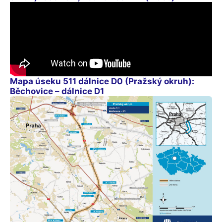
Mapa úseku 511 dálnice D0 (Pražský okruh):
Běchovice – dálnice D1