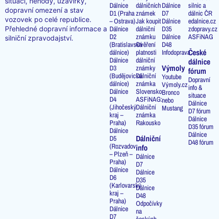
situaci, nehody, uzavírky,
Dálnice
dálničních
Dálnice
silnic a
dopravní omezení a stav
D1 (Praha
známek
D7
dálnic ČR
vozovek po celé republice.
– Ostrava)
Jak koupit
Dálnice
edalnice.cz
Přehledné dopravní informace a
Dálnice
dálniční
D35
zdopravy.cz
D2
známku
Dálnice
ASFiNAG
silniční zpravodajství.
(Bratislavská
Ověření
D48
České
dálnice)
platnosti
Infodoprava
Dálnice
dálniční
dálnice
Výmoly
D3
známky
fórum
(Budějovická
Dálniční
Youtube
Dopravní
dálnice)
známka
Výmoly.cz
info &
Dálnice
Slovensko
Bronco
situace
D4
ASFiNAG:
nebo
Dálnice
(Jihočeský
Dálniční
Mustang
D7 fórum
kraj –
známka
Dálnice
Praha)
Rakousko
D35 fórum
Dálnice
Dálnice
Dálniční
D5
D48 fórum
(Rozvadov
info
– Plzeň –
Dálnice
Praha)
D7
Dálnice
Dálnice
D6
D35
(Karlovarský
Dálnice
kraj –
D48
Praha)
Odpočívky
Dálnice
na
D7