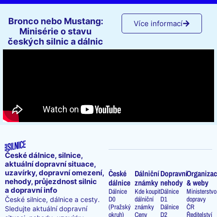
Bronco nebo Mustang:
Více informací
Minisérie o stavu
českých silnic a dálnic
České dálnice, silnice,
aktuální dopravní situace,
uzavírky, dopravní omezení,
České
Dálniční
Dopravní
Organizac
nehody, průjezdnost silnic
dálnice
známky
nehody
& weby
a dopravní info
Dálnice
Kde koupit
Dálnice
Ministerstvo
D0
dálniční
D1
dopravy
České silnice, dálnice a cesty.
(Pražský
známky
Dálnice
ČR
Sledujte aktuální dopravní
okruh)
Ceny
D2
Ředitelství