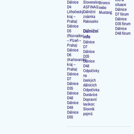
Dálnice
Slovensko
Bronco
situace
D4
ASFiNAG:
nebo
Dálnice
(Jihočeský
Dálniční
Mustang
D7 fórum
kraj –
známka
Dálnice
Praha)
Rakousko
D35 fórum
Dálnice
Dálnice
Dálniční
D5
D48 fórum
(Rozvadov
info
– Plzeň –
Dálnice
Praha)
D7
Dálnice
Dálnice
D6
D35
(Karlovarský
Dálnice
kraj –
D48
Praha)
Odpočívky
Dálnice
na
D7
českých
Dálnice
dálnicích
D35
Odpočívka
Dálnice
Dunávice
D48
Dopravní
Dálnice
lexikon:
D49
Slovník
Dálnice
pojmů
D55