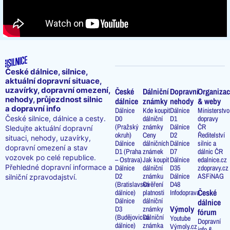
České dálnice, silnice,
aktuální dopravní situace,
uzavírky, dopravní omezení,
České
Dálniční
Dopravní
Organizac
nehody, průjezdnost silnic
dálnice
známky
nehody
& weby
a dopravní info
Dálnice
Kde koupit
Dálnice
Ministerstvo
D0
dálniční
D1
dopravy
České silnice, dálnice a cesty.
(Pražský
známky
Dálnice
ČR
Sledujte aktuální dopravní
okruh)
Ceny
D2
Ředitelství
situaci, nehody, uzavírky,
Dálnice
dálničních
Dálnice
silnic a
dopravní omezení a stav
D1 (Praha
známek
D7
dálnic ČR
vozovek po celé republice.
– Ostrava)
Jak koupit
Dálnice
edalnice.cz
Přehledné dopravní informace a
Dálnice
dálniční
D35
zdopravy.cz
D2
známku
Dálnice
ASFiNAG
silniční zpravodajství.
(Bratislavská
Ověření
D48
České
dálnice)
platnosti
Infodoprava
Dálnice
dálniční
dálnice
Výmoly
D3
známky
fórum
(Budějovická
Dálniční
Youtube
Dopravní
dálnice)
známka
Výmoly.cz
info &