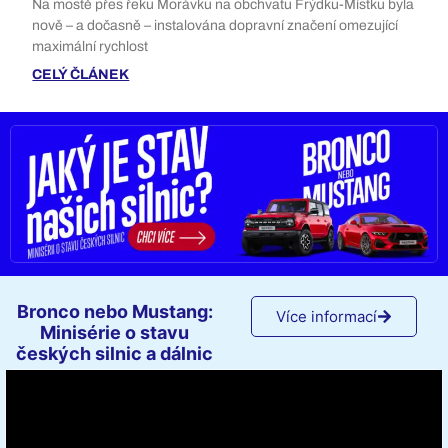
Na mostě přes řeku Morávku na obchvatu Frýdku-Místku byla
nově – a dočasně – instalována dopravní značení omezující
maximální rychlost
CELÝ ČLÁNEK
Bronco nebo Mustang:
Více informací
Minisérie o stavu
českých silnic a dálnic