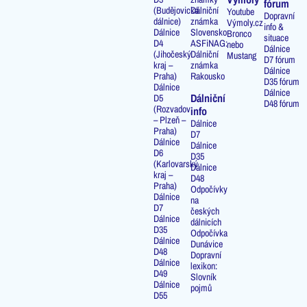
fórum
(Budějovická
Dálniční
Youtube
Dopravní
dálnice)
známka
Výmoly.cz
info &
Dálnice
Slovensko
Bronco
situace
D4
ASFiNAG:
nebo
Dálnice
(Jihočeský
Dálniční
Mustang
D7 fórum
kraj –
známka
Dálnice
Praha)
Rakousko
D35 fórum
Dálnice
Dálnice
Dálniční
D5
D48 fórum
(Rozvadov
info
– Plzeň –
Dálnice
Praha)
D7
Dálnice
Dálnice
D6
D35
(Karlovarský
Dálnice
kraj –
D48
Praha)
Odpočívky
Dálnice
na
D7
českých
Dálnice
dálnicích
D35
Odpočívka
Dálnice
Dunávice
D48
Dopravní
Dálnice
lexikon:
D49
Slovník
Dálnice
pojmů
D55