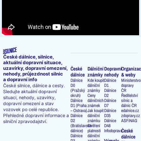
České dálnice, silnice,
aktuální dopravní situace,
uzavírky, dopravní omezení,
České
Dálniční
Dopravní
Organizac
nehody, průjezdnost silnic
dálnice
známky
nehody
& weby
a dopravní info
Dálnice
Kde koupit
Dálnice
Ministerstvo
D0
dálniční
D1
dopravy
České silnice, dálnice a cesty.
(Pražský
známky
Dálnice
ČR
Sledujte aktuální dopravní
okruh)
Ceny
D2
Ředitelství
situaci, nehody, uzavírky,
Dálnice
dálničních
Dálnice
silnic a
dopravní omezení a stav
D1 (Praha
známek
D7
dálnic ČR
vozovek po celé republice.
– Ostrava)
Jak koupit
Dálnice
edalnice.cz
Přehledné dopravní informace a
Dálnice
dálniční
D35
zdopravy.cz
D2
známku
Dálnice
ASFiNAG
silniční zpravodajství.
(Bratislavská
Ověření
D48
České
dálnice)
platnosti
Infodoprava
Dálnice
dálniční
dálnice
Výmoly
D3
známky