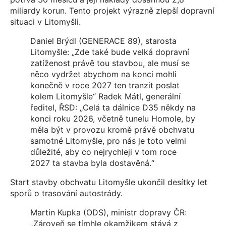
miliardy korun. Tento projekt výrazně zlepší dopravní
situaci v Litomyšli.
Daniel Brýdl (GENERACE 89), starosta
Litomyšle: „Zde také bude velká dopravní
zatíženost právě tou stavbou, ale musí se
něco vydržet abychom na konci mohli
konečně v roce 2027 ten tranzit poslat
kolem Litomyšle“ Radek Mátl, generální
ředitel, ŘSD: „Celá ta dálnice D35 někdy na
konci roku 2026, včetně tunelu Homole, by
měla být v provozu kromě právě obchvatu
samotné Litomyšle, pro nás je toto velmi
důležité, aby co nejrychleji v tom roce
2027 ta stavba byla dostavěná.“
Start stavby obchvatu Litomyšle ukončil desítky let
sporů o trasování autostrády.
Martin Kupka (ODS), ministr dopravy ČR:
„Zároveň se tímhle okamžikem stává z