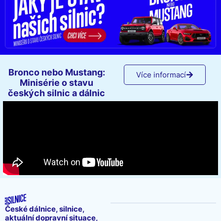
Bronco nebo Mustang:
Více informací
Minisérie o stavu
českých silnic a dálnic
České dálnice, silnice,
aktuální dopravní situace,