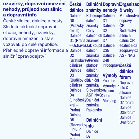
uzavírky, dopravní omezení,
České
Dálniční
Dopravní
Organizac
nehody, průjezdnost silnic
dálnice
známky
nehody
& weby
a dopravní info
Dálnice
Kde koupit
Dálnice
Ministerstvo
D0
dálniční
D1
dopravy
České silnice, dálnice a cesty.
(Pražský
známky
Dálnice
ČR
Sledujte aktuální dopravní
okruh)
Ceny
D2
Ředitelství
situaci, nehody, uzavírky,
Dálnice
dálničních
Dálnice
silnic a
dopravní omezení a stav
D1 (Praha
známek
D7
dálnic ČR
vozovek po celé republice.
– Ostrava)
Jak koupit
Dálnice
edalnice.cz
Přehledné dopravní informace a
Dálnice
dálniční
D35
zdopravy.cz
D2
známku
Dálnice
ASFiNAG
silniční zpravodajství.
(Bratislavská
Ověření
D48
České
dálnice)
platnosti
Infodoprava
Dálnice
dálniční
dálnice
Výmoly
D3
známky
fórum
(Budějovická
Dálniční
Youtube
Dopravní
dálnice)
známka
Výmoly.cz
info &
Dálnice
Slovensko
Bronco
situace
D4
ASFiNAG:
nebo
Dálnice
(Jihočeský
Dálniční
Mustang
D7 fórum
kraj –
známka
Dálnice
Praha)
Rakousko
D35 fórum
Dálnice
Dálnice
Dálniční
D5
D48 fórum
(Rozvadov
info
– Plzeň –
Dálnice
Praha)
D7