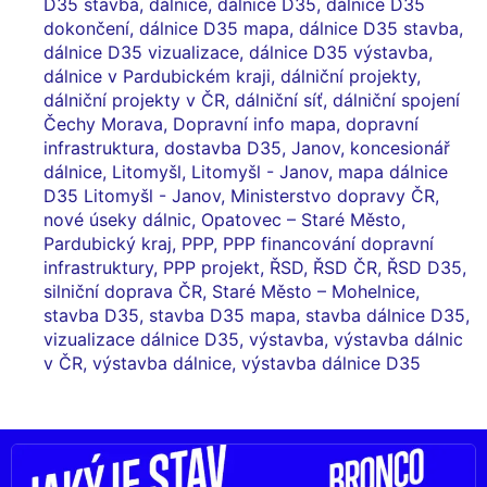
D35 stavba
,
dálnice
,
dálnice D35
,
dálnice D35
dokončení
,
dálnice D35 mapa
,
dálnice D35 stavba
,
dálnice D35 vizualizace
,
dálnice D35 výstavba
,
dálnice v Pardubickém kraji
,
dálniční projekty
,
dálniční projekty v ČR
,
dálniční síť
,
dálniční spojení
Čechy Morava
,
Dopravní info mapa
,
dopravní
infrastruktura
,
dostavba D35
,
Janov
,
koncesionář
dálnice
,
Litomyšl
,
Litomyšl - Janov
,
mapa dálnice
D35 Litomyšl - Janov
,
Ministerstvo dopravy ČR
,
nové úseky dálnic
,
Opatovec – Staré Město
,
Pardubický kraj
,
PPP
,
PPP financování dopravní
infrastruktury
,
PPP projekt
,
ŘSD
,
ŘSD ČR
,
ŘSD D35
,
silniční doprava ČR
,
Staré Město – Mohelnice
,
stavba D35
,
stavba D35 mapa
,
stavba dálnice D35
,
vizualizace dálnice D35
,
výstavba
,
výstavba dálnic
v ČR
,
výstavba dálnice
,
výstavba dálnice D35