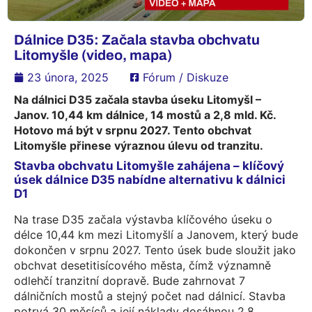
Dálnice D35: Začala stavba obchvatu
Litomyšle (video, mapa)
23 února, 2025
Fórum / Diskuze
Na dálnici D35 začala stavba úseku Litomyšl –
Janov. 10,44 km dálnice, 14 mostů a 2,8 mld. Kč.
Hotovo má být v srpnu 2027. Tento obchvat
Litomyšle přinese výraznou úlevu od tranzitu.
Stavba obchvatu Litomyšle zahájena – klíčový
úsek dálnice D35 nabídne alternativu k dálnici
D1
Na trase D35 začala výstavba klíčového úseku o
délce 10,44 km mezi Litomyšlí a Janovem, který bude
dokončen v srpnu 2027. Tento úsek bude sloužit jako
obchvat desetitisícového města, čímž významně
odlehčí tranzitní dopravě. Bude zahrnovat 7
dálničních mostů a stejný počet nad dálnicí. Stavba
potrvá 30 měsíců a její náklady dosáhnou 2,8