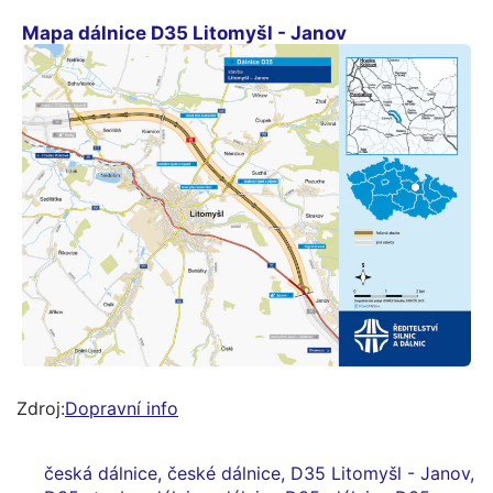
Mapa dálnice D35 Litomyšl - Janov
Zdroj:
Dopravní info
česká dálnice
,
české dálnice
,
D35 Litomyšl - Janov
,