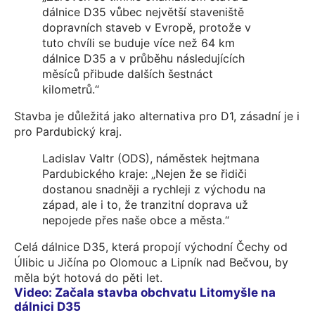
dálnice D35 vůbec největší staveniště
dopravních staveb v Evropě, protože v
tuto chvíli se buduje více než 64 km
dálnice D35 a v průběhu následujících
měsíců přibude dalších šestnáct
kilometrů.“
Stavba je důležitá jako alternativa pro D1, zásadní je i
pro Pardubický kraj.
Ladislav Valtr (ODS), náměstek hejtmana
Pardubického kraje: „Nejen že se řidiči
dostanou snadněji a rychleji z východu na
západ, ale i to, že tranzitní doprava už
nepojede přes naše obce a města.“
Celá dálnice D35, která propojí východní Čechy od
Úlibic u Jičína po Olomouc a Lipník nad Bečvou, by
měla být hotová do pěti let.
Video: Začala stavba obchvatu Litomyšle na
dálnici D35