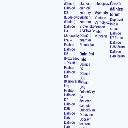
České
dálnice)
platnosti
Infodoprava
Dálnice
dálniční
dálnice
Výmoly
D3
známky
fórum
(Budějovická
Dálniční
Youtube
Dopravní
dálnice)
známka
Výmoly.cz
info &
Dálnice
Slovensko
Bronco
situace
D4
ASFiNAG:
nebo
Dálnice
(Jihočeský
Dálniční
Mustang
D7 fórum
kraj –
známka
Dálnice
Praha)
Rakousko
D35 fórum
Dálnice
Dálnice
Dálniční
D5
D48 fórum
(Rozvadov
info
– Plzeň –
Dálnice
Praha)
D7
Dálnice
Dálnice
D6
D35
(Karlovarský
Dálnice
kraj –
D48
Praha)
Odpočívky
Dálnice
na
D7
českých
Dálnice
dálnicích
D35
Odpočívka
Dálnice
Dunávice
D48
Dopravní
Dálnice
lexikon:
D49