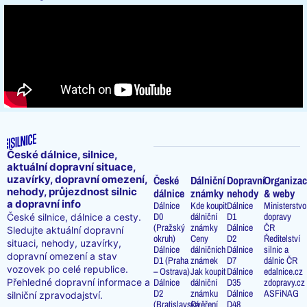
České dálnice, silnice,
aktuální dopravní situace,
uzavírky, dopravní omezení,
České
Dálniční
Dopravní
Organizac
nehody, průjezdnost silnic
dálnice
známky
nehody
& weby
a dopravní info
Dálnice
Kde koupit
Dálnice
Ministerstvo
D0
dálniční
D1
dopravy
České silnice, dálnice a cesty.
(Pražský
známky
Dálnice
ČR
Sledujte aktuální dopravní
okruh)
Ceny
D2
Ředitelství
situaci, nehody, uzavírky,
Dálnice
dálničních
Dálnice
silnic a
dopravní omezení a stav
D1 (Praha
známek
D7
dálnic ČR
vozovek po celé republice.
– Ostrava)
Jak koupit
Dálnice
edalnice.cz
Přehledné dopravní informace a
Dálnice
dálniční
D35
zdopravy.cz
D2
známku
Dálnice
ASFiNAG
silniční zpravodajství.
(Bratislavská
Ověření
D48