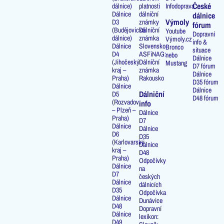
České
dálnice)
platnosti
Infodoprava
Dálnice
dálniční
dálnice
Výmoly
D3
známky
fórum
(Budějovická
Dálniční
Youtube
Dopravní
dálnice)
známka
Výmoly.cz
info &
Dálnice
Slovensko
Bronco
situace
D4
ASFiNAG:
nebo
Dálnice
(Jihočeský
Dálniční
Mustang
D7 fórum
kraj –
známka
Dálnice
Praha)
Rakousko
D35 fórum
Dálnice
Dálnice
Dálniční
D5
D48 fórum
(Rozvadov
info
– Plzeň –
Dálnice
Praha)
D7
Dálnice
Dálnice
D6
D35
(Karlovarský
Dálnice
kraj –
D48
Praha)
Odpočívky
Dálnice
na
D7
českých
Dálnice
dálnicích
D35
Odpočívka
Dálnice
Dunávice
D48
Dopravní
Dálnice
lexikon:
D49