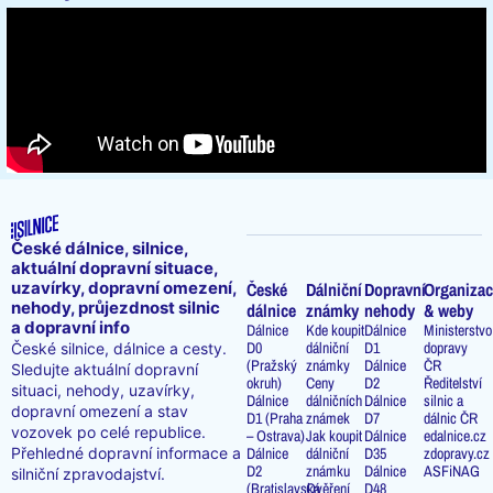
České dálnice, silnice,
aktuální dopravní situace,
uzavírky, dopravní omezení,
České
Dálniční
Dopravní
Organizac
nehody, průjezdnost silnic
dálnice
známky
nehody
& weby
a dopravní info
Dálnice
Kde koupit
Dálnice
Ministerstvo
D0
dálniční
D1
dopravy
České silnice, dálnice a cesty.
(Pražský
známky
Dálnice
ČR
Sledujte aktuální dopravní
okruh)
Ceny
D2
Ředitelství
situaci, nehody, uzavírky,
Dálnice
dálničních
Dálnice
silnic a
dopravní omezení a stav
D1 (Praha
známek
D7
dálnic ČR
vozovek po celé republice.
– Ostrava)
Jak koupit
Dálnice
edalnice.cz
Přehledné dopravní informace a
Dálnice
dálniční
D35
zdopravy.cz
D2
známku
Dálnice
ASFiNAG
silniční zpravodajství.
(Bratislavská
Ověření
D48