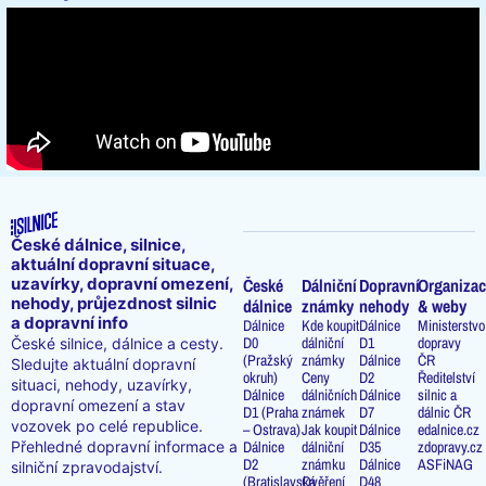
České dálnice, silnice,
aktuální dopravní situace,
uzavírky, dopravní omezení,
České
Dálniční
Dopravní
Organizac
nehody, průjezdnost silnic
dálnice
známky
nehody
& weby
a dopravní info
Dálnice
Kde koupit
Dálnice
Ministerstvo
D0
dálniční
D1
dopravy
České silnice, dálnice a cesty.
(Pražský
známky
Dálnice
ČR
Sledujte aktuální dopravní
okruh)
Ceny
D2
Ředitelství
situaci, nehody, uzavírky,
Dálnice
dálničních
Dálnice
silnic a
dopravní omezení a stav
D1 (Praha
známek
D7
dálnic ČR
vozovek po celé republice.
– Ostrava)
Jak koupit
Dálnice
edalnice.cz
Přehledné dopravní informace a
Dálnice
dálniční
D35
zdopravy.cz
D2
známku
Dálnice
ASFiNAG
silniční zpravodajství.
(Bratislavská
Ověření
D48