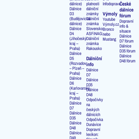
České
dálnice)
platnosti
Infodoprava
Dálnice
dálniční
dálnice
Výmoly
D3
známky
fórum
(Budějovická
Dálniční
Youtube
Dopravní
dálnice)
známka
Výmoly.cz
info &
Dálnice
Slovensko
Bronco
situace
D4
ASFiNAG:
nebo
Dálnice
(Jihočeský
Dálniční
Mustang
D7 fórum
kraj –
známka
Dálnice
Praha)
Rakousko
D35 fórum
Dálnice
Dálnice
Dálniční
D5
D48 fórum
(Rozvadov
info
– Plzeň –
Dálnice
Praha)
D7
Dálnice
Dálnice
D6
D35
(Karlovarský
Dálnice
kraj –
D48
Praha)
Odpočívky
Dálnice
na
D7
českých
Dálnice
dálnicích
D35
Odpočívka
Dálnice
Dunávice
D48
Dopravní
Dálnice
lexikon:
D49