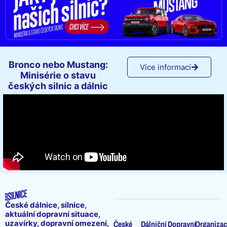
Bronco nebo Mustang:
Více informací
Minisérie o stavu
českých silnic a dálnic
České dálnice, silnice,
aktuální dopravní situace,
uzavírky, dopravní omezení,
České
Dálniční
Dopravní
Organizac