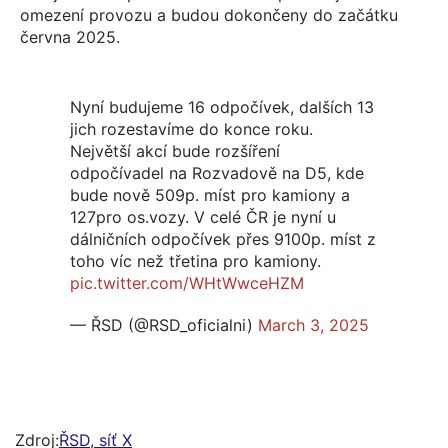
omezení provozu a budou dokončeny do začátku
června 2025.
Nyní budujeme 16 odpočívek, dalších 13
jich rozestavíme do konce roku.
Největší akcí bude rozšíření
odpočívadel na Rozvadově na D5, kde
bude nově 509p. míst pro kamiony a
127pro os.vozy. V celé ČR je nyní u
dálničních odpočívek přes 9100p. míst z
toho víc než třetina pro kamiony.
pic.twitter.com/WHtWwceHZM
— ŘSD (@RSD_oficialni)
March 3, 2025
Zdroj:
ŘSD, síť X