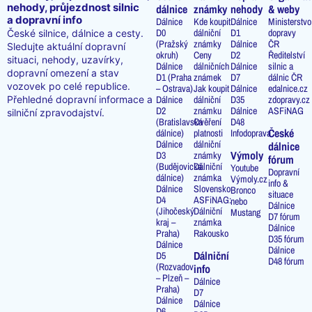
nehody, průjezdnost silnic
dálnice
známky
nehody
& weby
a dopravní info
Dálnice
Kde koupit
Dálnice
Ministerstvo
D0
dálniční
D1
dopravy
České silnice, dálnice a cesty.
(Pražský
známky
Dálnice
ČR
Sledujte aktuální dopravní
okruh)
Ceny
D2
Ředitelství
situaci, nehody, uzavírky,
Dálnice
dálničních
Dálnice
silnic a
dopravní omezení a stav
D1 (Praha
známek
D7
dálnic ČR
vozovek po celé republice.
– Ostrava)
Jak koupit
Dálnice
edalnice.cz
Přehledné dopravní informace a
Dálnice
dálniční
D35
zdopravy.cz
D2
známku
Dálnice
ASFiNAG
silniční zpravodajství.
(Bratislavská
Ověření
D48
České
dálnice)
platnosti
Infodoprava
Dálnice
dálniční
dálnice
Výmoly
D3
známky
fórum
(Budějovická
Dálniční
Youtube
Dopravní
dálnice)
známka
Výmoly.cz
info &
Dálnice
Slovensko
Bronco
situace
D4
ASFiNAG:
nebo
Dálnice
(Jihočeský
Dálniční
Mustang
D7 fórum
kraj –
známka
Dálnice
Praha)
Rakousko
D35 fórum
Dálnice
Dálnice
Dálniční
D5
D48 fórum
(Rozvadov
info
– Plzeň –
Dálnice
Praha)
D7
Dálnice
Dálnice
D6