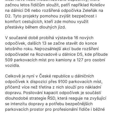
začnou letos řidičům sloužit, patří například Kolešov
na dálnici D6 nebo rozšířená odpočívka Zeleňák na
D2. Tyto projekty pomohou zvýšit bezpečnost i
komfort cestujících, kteří zde mohou využít
přestávky během dlouhých jízd.
V současné době probíhá výstavba 16 nových
odpočívek, dalších 13 se začne stavět do konce
letošního roku. Nejrozsáhlejší akcí bude rozšíření
odpočívadel na Rozvadově u dálnice D5, kde přibude
509 parkovacích míst pro kamiony a 127 pro osobní
vozidla.
Celkově je nyní v České republice u dálničních
odpočívek k dispozici přes 9100 parkovacích míst,
přičemž více než třetina z nich slouží pro nákladní
dopravu. Posilování kapacit odpočívek je součástí
dlouhodobé strategie ŘSD, která reaguje na zvyšující
se intenzitu dopravy a potřebu bezpečnějších
parkovacích prostor pro profesionální řidiče i běžné