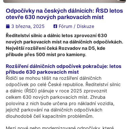
Odpočívky na českých dálnicích: ŘSD letos
otevře 630 nových parkovacích míst
3 března, 2025
Fórum / Diskuze
Ředitelství silnic a dálnic letos zprovozní 630
nových parkovacích míst na dálničních odpočívkách.
Největší rozšíření čeká Rozvadov na D5, kde
přibude přes 500 míst pro kamiony.
Rozšíření dálničních odpočívek pokračuje: letos
přibude 630 parkovacích míst
Řidiči se mohou těšit na rozšíření dálničních
odpočívek po celé České republice. Ředitelství silnic
a dálnic (ŘSD) plánuje v roce 2025 zprovoznit
celkem 630 nových parkovacích míst. Zhruba
polovina z nich bude určena pro nákladní vozidla,
jejichž parkování na dálničních odpočívkách
dlouhodobě čelí kapacitním problémům.
Mezi nové nebo modernizované odpočívky, které