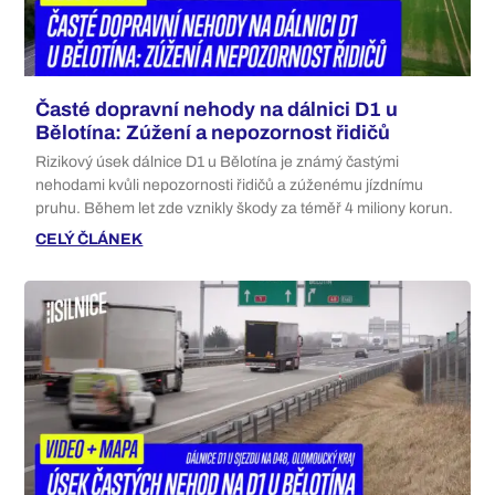
Časté dopravní nehody na dálnici D1 u
Bělotína: Zúžení a nepozornost řidičů
Rizikový úsek dálnice D1 u Bělotína je známý častými
nehodami kvůli nepozornosti řidičů a zúženému jízdnímu
pruhu. Během let zde vznikly škody za téměř 4 miliony korun.
CELÝ ČLÁNEK