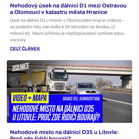
Nehodový úsek na dálnici D1 mezi Ostravou
a Olomoucí v katastru města Hranice
Úsek na dálnici D1 u Hranic v Olomouckém kraji je rizikový –
za poslední roky zde došlo k 19 nehodám se škodou 11
milionů Kč. Hlavní příčinou je nepřizpůsobení rychlosti stavu
vozovky.
CELÝ ČLÁNEK
Nehodové místo na dálnici D35 u Litovle:
Proč zde řidiči bourají?