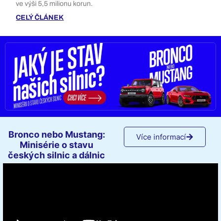
ve výši 5,5 milionu korun.
CELÝ ČLÁNEK
Bronco nebo Mustang:
Více informací
Minisérie o stavu
českých silnic a dálnic