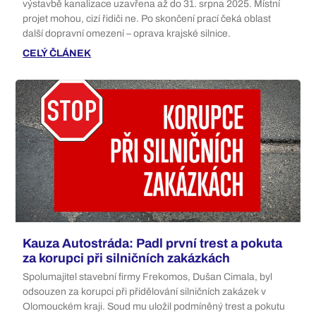
výstavbě kanalizace uzavřena až do 31. srpna 2025. Místní
projet mohou, cizí řidiči ne. Po skončení prací čeká oblast
další dopravní omezení – oprava krajské silnice.
CELÝ ČLÁNEK
Kauza Autostráda: Padl první trest a pokuta
za korupci při silničních zakázkách
Spolumajitel stavební firmy Frekomos, Dušan Cimala, byl
odsouzen za korupci při přidělování silničních zakázek v
Olomouckém kraji. Soud mu uložil podmíněný trest a pokutu