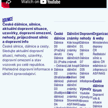
České dálnice, silnice,
aktuální dopravní situace,
uzavírky, dopravní omezení,
České
Dálniční
Dopravní
Organizac
nehody, průjezdnost silnic
dálnice
známky
nehody
& weby
a dopravní info
Dálnice
Kde koupit
Dálnice
Ministerstvo
D0
dálniční
D1
dopravy
České silnice, dálnice a cesty.
(Pražský
známky
Dálnice
ČR
Sledujte aktuální dopravní
okruh)
Ceny
D2
Ředitelství
situaci, nehody, uzavírky,
Dálnice
dálničních
Dálnice
silnic a
dopravní omezení a stav
D1 (Praha
známek
D7
dálnic ČR
vozovek po celé republice.
– Ostrava)
Jak koupit
Dálnice
edalnice.cz
Přehledné dopravní informace a
Dálnice
dálniční
D35
zdopravy.cz
D2
známku
Dálnice
ASFiNAG
silniční zpravodajství.
(Bratislavská
Ověření
D48
České
dálnice)
platnosti
Infodoprava
Dálnice
dálniční
dálnice
Výmoly
D3
známky
fórum
(Budějovická
Dálniční
Youtube
Dopravní
dálnice)
známka
Výmoly.cz
info &
Dálnice
Slovensko
Bronco
situace
D4
ASFiNAG:
nebo
Dálnice
(Jihočeský
Dálniční