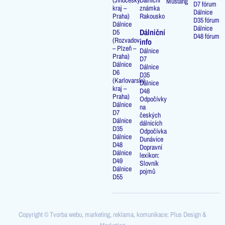
Mustang
D7 fórum
kraj –
známka
Dálnice
Praha)
Rakousko
D35 fórum
Dálnice
Dálnice
Dálniční
D5
D48 fórum
(Rozvadov
info
– Plzeň –
Dálnice
Praha)
D7
Dálnice
Dálnice
D6
D35
(Karlovarský
Dálnice
kraj –
D48
Praha)
Odpočívky
Dálnice
na
D7
českých
Dálnice
dálnicích
D35
Odpočívka
Dálnice
Dunávice
D48
Dopravní
Dálnice
lexikon:
D49
Slovník
Dálnice
pojmů
D55
Copyright © Tvorba webu, marketing, reklama, komunikace: Plus Design &