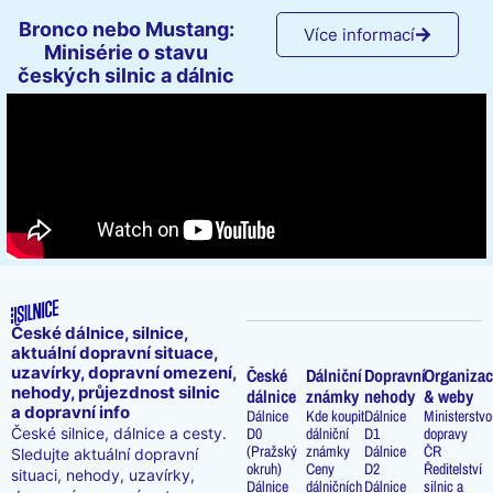
Bronco nebo Mustang:
Více informací
Minisérie o stavu
českých silnic a dálnic
České dálnice, silnice,
aktuální dopravní situace,
uzavírky, dopravní omezení,
České
Dálniční
Dopravní
Organizac
nehody, průjezdnost silnic
dálnice
známky
nehody
& weby
a dopravní info
Dálnice
Kde koupit
Dálnice
Ministerstvo
D0
dálniční
D1
dopravy
České silnice, dálnice a cesty.
(Pražský
známky
Dálnice
ČR
Sledujte aktuální dopravní
okruh)
Ceny
D2
Ředitelství
situaci, nehody, uzavírky,
Dálnice
dálničních
Dálnice
silnic a