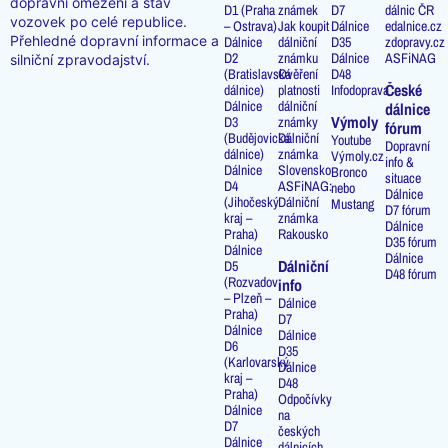
dopravní omezení a stav
D1 (Praha
známek
D7
dálnic ČR
vozovek po celé republice.
– Ostrava)
Jak koupit
Dálnice
edalnice.cz
Přehledné dopravní informace a
Dálnice
dálniční
D35
zdopravy.cz
D2
známku
Dálnice
ASFiNAG
silniční zpravodajství.
(Bratislavská
Ověření
D48
České
dálnice)
platnosti
Infodoprava
Dálnice
dálniční
dálnice
Výmoly
D3
známky
fórum
(Budějovická
Dálniční
Youtube
Dopravní
dálnice)
známka
Výmoly.cz
info &
Dálnice
Slovensko
Bronco
situace
D4
ASFiNAG:
nebo
Dálnice
(Jihočeský
Dálniční
Mustang
D7 fórum
kraj –
známka
Dálnice
Praha)
Rakousko
D35 fórum
Dálnice
Dálnice
Dálniční
D5
D48 fórum
(Rozvadov
info
– Plzeň –
Dálnice
Praha)
D7
Dálnice
Dálnice
D6
D35
(Karlovarský
Dálnice
kraj –
D48
Praha)
Odpočívky
Dálnice
na
D7
českých
Dálnice
dálnicích