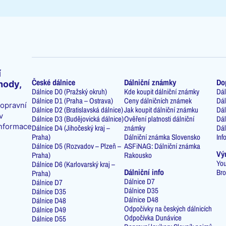
í
České dálnice
Dálniční známky
Do
hody,
Dálnice D0 (Pražský okruh)
Kde koupit dálniční známky
Dál
Dálnice D1 (Praha – Ostrava)
Ceny dálničních známek
Dál
dopravní
Dálnice D2 (Bratislavská dálnice)
Jak koupit dálniční známku
Dál
v
Dálnice D3 (Budějovická dálnice)
Ověření platnosti dálniční
Dál
informace
Dálnice D4 (Jihočeský kraj –
známky
Dál
Praha)
Dálniční známka Slovensko
Inf
Dálnice D5 (Rozvadov – Plzeň –
ASFiNAG: Dálniční známka
Vý
Praha)
Rakousko
You
Dálnice D6 (Karlovarský kraj –
Dálniční info
Bro
Praha)
Dálnice D7
Dálnice D7
Dálnice D35
Dálnice D35
Dálnice D48
Dálnice D48
Odpočívky na českých dálnicích
Dálnice D49
Odpočívka Dunávice
Dálnice D55