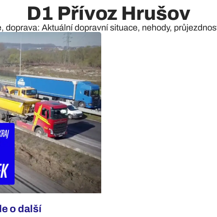
D1 Přívoz Hrušov
e, doprava: Aktuální dopravní situace, nehody, průjezdnost 
e o další