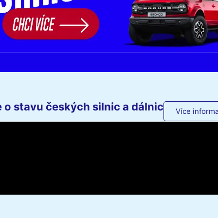
o stavu českých silnic a dálnic
Více informa