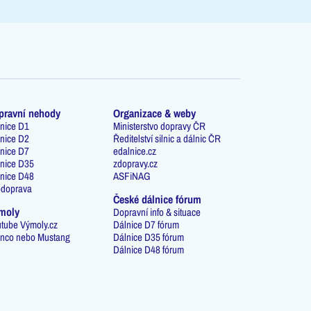
pravní nehody
Organizace & weby
nice D1
Ministerstvo dopravy ČR
nice D2
Ředitelství silnic a dálnic ČR
nice D7
edalnice.cz
nice D35
zdopravy.cz
nice D48
ASFiNAG
odoprava
České dálnice fórum
moly
Dopravní info & situace
tube Výmoly.cz
Dálnice D7 fórum
nco nebo Mustang
Dálnice D35 fórum
Dálnice D48 fórum