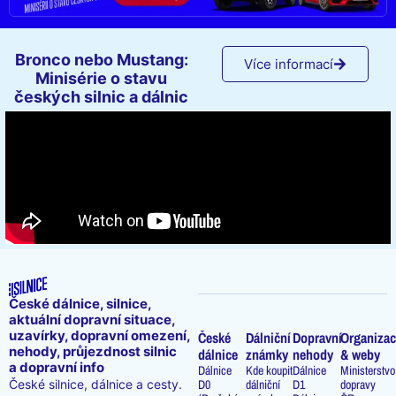
Bronco nebo Mustang:
Více informací
Minisérie o stavu
českých silnic a dálnic
České dálnice, silnice,
aktuální dopravní situace,
uzavírky, dopravní omezení,
České
Dálniční
Dopravní
Organizac
nehody, průjezdnost silnic
dálnice
známky
nehody
& weby
a dopravní info
Dálnice
Kde koupit
Dálnice
Ministerstvo
D0
dálniční
D1
dopravy
České silnice, dálnice a cesty.