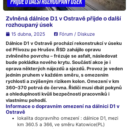
Zvlněná dálnice D1 v Ostravě přijde o další
rozhoupaný úsek
15 dubna, 2025
Fórum / Diskuze
Dálnice D1 v Ostravě prochází rekonstrukcí v úseku
od Přívozu po Hrušov. ŘSD zahájilo opravu
zvlněného povrchu – frézuje se asfalt, následovat
bude pokládka nového krytu. Součástí akce je i
oprava některých nájezdů a sjezdů. Provoz je veden
jedním pruhem v každém směru, s omezením
rychlosti a zvýšeným rizikem kolon. Omezení v km
360–370 potrvá do června. Řidiči musí dbát pokynů
a ohleduplnosti kvůli bezpečnosti pracovníků i
vlastnímu pohodlí.
Informace o dopravním omezení na dálnici D1 v
Ostravě
lokalita dopravního omezení : dálnice D1, mezi
km 360.5 a 366, ve směru Katowice(PL)