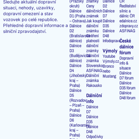
(Pražský
známky
Dálnice
ČR
Sledujte aktuální dopravní
okruh)
Ceny
D2
Ředitelství
situaci, nehody, uzavírky,
Dálnice
dálničních
Dálnice
silnic a
dopravní omezení a stav
D1 (Praha
známek
D7
dálnic ČR
vozovek po celé republice.
– Ostrava)
Jak koupit
Dálnice
edalnice.cz
Přehledné dopravní informace a
Dálnice
dálniční
D35
zdopravy.cz
D2
známku
Dálnice
ASFiNAG
silniční zpravodajství.
(Bratislavská
Ověření
D48
České
dálnice)
platnosti
Infodoprava
Dálnice
dálniční
dálnice
Výmoly
D3
známky
fórum
(Budějovická
Dálniční
Youtube
Dopravní
dálnice)
známka
Výmoly.cz
info &
Dálnice
Slovensko
Bronco
situace
D4
ASFiNAG:
nebo
Dálnice
(Jihočeský
Dálniční
Mustang
D7 fórum
kraj –
známka
Dálnice
Praha)
Rakousko
D35 fórum
Dálnice
Dálnice
Dálniční
D5
D48 fórum
(Rozvadov
info
– Plzeň –
Dálnice
Praha)
D7
Dálnice
Dálnice
D6
D35
(Karlovarský
Dálnice
kraj –
D48
Praha)
Odpočívky