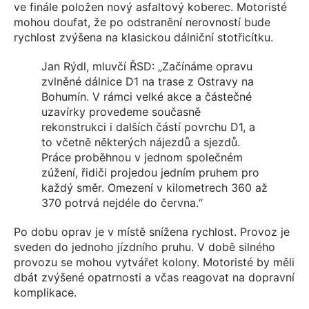
ve finále položen nový asfaltový koberec. Motoristé
mohou doufat, že po odstranění nerovností bude
rychlost zvýšena na klasickou dálniční stotřicítku.
Jan Rýdl, mluvčí ŘSD: „Začínáme opravu
zvlněné dálnice D1 na trase z Ostravy na
Bohumín. V rámci velké akce a částečné
uzavírky provedeme současně
rekonstrukci i dalších částí povrchu D1, a
to včetně některých nájezdů a sjezdů.
Práce proběhnou v jednom společném
zúžení, řidiči projedou jedním pruhem pro
každý směr. Omezení v kilometrech 360 až
370 potrvá nejdéle do června.“
Po dobu oprav je v místě snížena rychlost. Provoz je
sveden do jednoho jízdního pruhu. V době silného
provozu se mohou vytvářet kolony. Motoristé by měli
dbát zvýšené opatrnosti a včas reagovat na dopravní
komplikace.