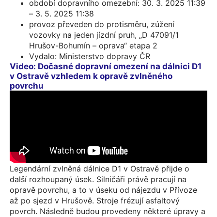
období dopravního omezební: 30. 3. 2025 11:39
– 3. 5. 2025 11:38
provoz převeden do protisměru, zúžení
vozovky na jeden jízdní pruh, „D 47091/1
Hrušov-Bohumín – oprava“ etapa 2
Vydalo: Ministerstvo dopravy ČR
Video: Dočasné dopravní omezení na dálnici D1
v Ostravě vzhledem k opravě zvlněného
povrchu
Legendární zvlněná dálnice D1 v Ostravě přijde o
další rozhoupaný úsek. Silničáři právě pracují na
opravě povrchu, a to v úseku od nájezdu v Přívoze
až po sjezd v Hrušově. Stroje frézují asfaltový
povrch. Následně budou provedeny některé úpravy a