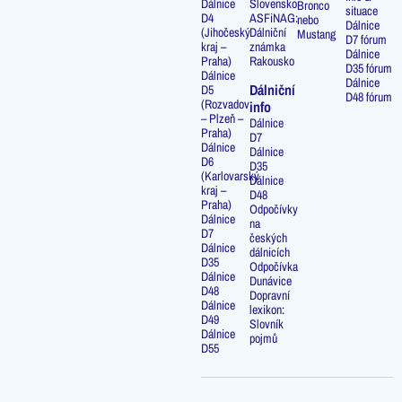
Dálnice
Slovensko
Bronco
situace
D4
ASFiNAG:
nebo
Dálnice
(Jihočeský
Dálniční
Mustang
D7 fórum
kraj –
známka
Dálnice
Praha)
Rakousko
D35 fórum
Dálnice
Dálnice
Dálniční
D5
D48 fórum
(Rozvadov
info
– Plzeň –
Dálnice
Praha)
D7
Dálnice
Dálnice
D6
D35
(Karlovarský
Dálnice
kraj –
D48
Praha)
Odpočívky
Dálnice
na
D7
českých
Dálnice
dálnicích
D35
Odpočívka
Dálnice
Dunávice
D48
Dopravní
Dálnice
lexikon:
D49
Slovník
Dálnice
pojmů
D55