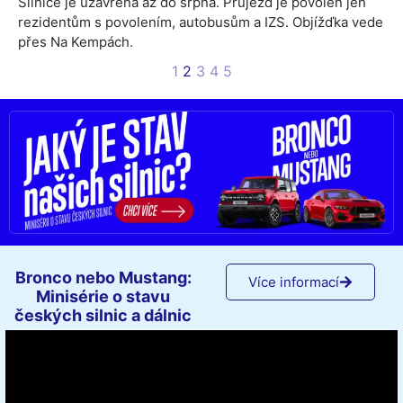
Silnice je uzavřena až do srpna. Průjezd je povolen jen
rezidentům s povolením, autobusům a IZS. Objížďka vede
přes Na Kempách.
1
2
3
4
5
Bronco nebo Mustang:
Více informací
Minisérie o stavu
českých silnic a dálnic