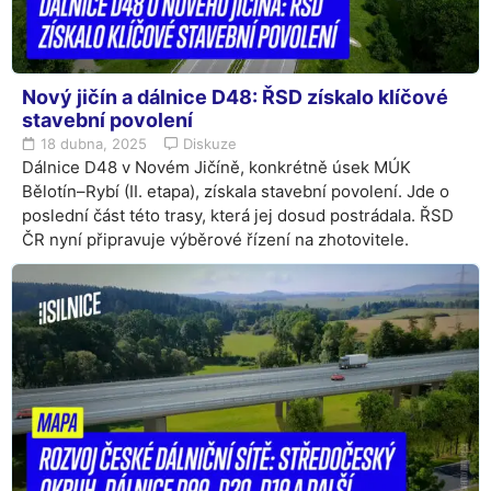
Nový jičín a dálnice D48: ŘSD získalo klíčové
stavební povolení
18 dubna, 2025
Diskuze
Dálnice D48 v Novém Jičíně, konkrétně úsek MÚK
Bělotín–Rybí (II. etapa), získala stavební povolení. Jde o
poslední část této trasy, která jej dosud postrádala. ŘSD
ČR nyní připravuje výběrové řízení na zhotovitele.