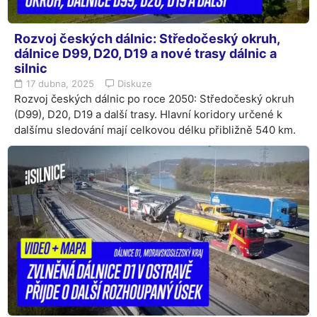
Rozvoj českých dálnic: Středočeský okruh,
dálnice D99, D20, D19 a nové trasy dálnic a
silnic
17 dubna, 2025
Diskuze
Rozvoj českých dálnic po roce 2050: Středočeský okruh
(D99), D20, D19 a další trasy. Hlavní koridory určené k
dalšímu sledování mají celkovou délku přibližně 540 km.