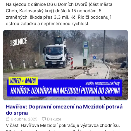
Na sjezdu z dálnice D6 u Dolních Dvorů (část města
Cheb, Karlovarský kraj) došlo k 15 nehodám, 5
zraněných, škoda přes 3,3 mil. Kč. Řidiči podceňují
ostrou zatáčku a nepřiměřenou rychlost.
Havířov: Dopravní omezení na Mezidolí potrvá
do srpna
6 dubna, 2025
Diskuze
V části Havířova Mezidolí pokračuje výstavba chodníku.