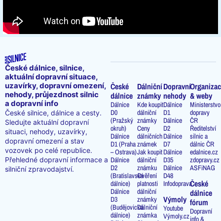
České dálnice, silnice,
aktuální dopravní situace,
uzavírky, dopravní omezení,
České
Dálniční
Dopravní
Organizac
nehody, průjezdnost silnic
dálnice
známky
nehody
& weby
a dopravní info
Dálnice
Kde koupit
Dálnice
Ministerstvo
D0
dálniční
D1
dopravy
České silnice, dálnice a cesty.
(Pražský
známky
Dálnice
ČR
Sledujte aktuální dopravní
okruh)
Ceny
D2
Ředitelství
situaci, nehody, uzavírky,
Dálnice
dálničních
Dálnice
silnic a
dopravní omezení a stav
D1 (Praha
známek
D7
dálnic ČR
vozovek po celé republice.
– Ostrava)
Jak koupit
Dálnice
edalnice.cz
Přehledné dopravní informace a
Dálnice
dálniční
D35
zdopravy.cz
D2
známku
Dálnice
ASFiNAG
silniční zpravodajství.
(Bratislavská
Ověření
D48
České
dálnice)
platnosti
Infodoprava
Dálnice
dálniční
dálnice
Výmoly
D3
známky
fórum
(Budějovická
Dálniční
Youtube
Dopravní
dálnice)
známka
Výmoly.cz
info &