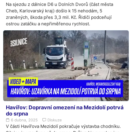
Na sjezdu z dálnice D6 u Dolních Dvorů (část města
Cheb, Karlovarský kraj) došlo k 15 nehodám, 5
zraněných, škoda přes 3,3 mil. Kč. Řidiči podceňují
ostrou zatáčku a nepřiměřenou rychlost.
Havířov: Dopravní omezení na Mezidolí potrvá
do srpna
6 dubna, 2025
Diskuze
V části Havířova Mezidolí pokračuje výstavba chodníku.