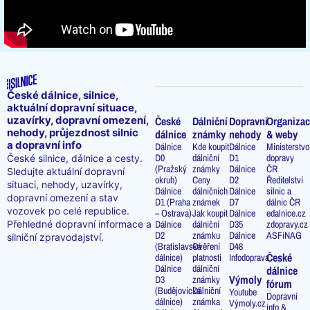
České dálnice, silnice,
aktuální dopravní situace,
uzavírky, dopravní omezení,
České
Dálniční
Dopravní
Organizac
nehody, průjezdnost silnic
dálnice
známky
nehody
& weby
a dopravní info
Dálnice
Kde koupit
Dálnice
Ministerstvo
D0
dálniční
D1
dopravy
České silnice, dálnice a cesty.
(Pražský
známky
Dálnice
ČR
Sledujte aktuální dopravní
okruh)
Ceny
D2
Ředitelství
situaci, nehody, uzavírky,
Dálnice
dálničních
Dálnice
silnic a
dopravní omezení a stav
D1 (Praha
známek
D7
dálnic ČR
vozovek po celé republice.
– Ostrava)
Jak koupit
Dálnice
edalnice.cz
Přehledné dopravní informace a
Dálnice
dálniční
D35
zdopravy.cz
D2
známku
Dálnice
ASFiNAG
silniční zpravodajství.
(Bratislavská
Ověření
D48
České
dálnice)
platnosti
Infodoprava
Dálnice
dálniční
dálnice
Výmoly
D3
známky
fórum
(Budějovická
Dálniční
Youtube
Dopravní
dálnice)
známka
Výmoly.cz
info &