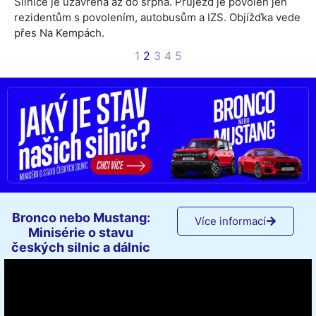
Silnice je uzavřena až do srpna. Průjezd je povolen jen
rezidentům s povolením, autobusům a IZS. Objížďka vede
přes Na Kempách.
1
2
3
4
5
Bronco nebo Mustang:
Více informací
Minisérie o stavu
českých silnic a dálnic