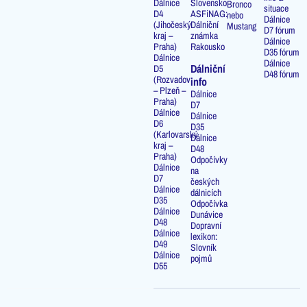
Dálnice
Slovensko
Bronco
situace
D4
ASFiNAG:
nebo
Dálnice
(Jihočeský
Dálniční
Mustang
D7 fórum
kraj –
známka
Dálnice
Praha)
Rakousko
D35 fórum
Dálnice
Dálnice
Dálniční
D5
D48 fórum
(Rozvadov
info
– Plzeň –
Dálnice
Praha)
D7
Dálnice
Dálnice
D6
D35
(Karlovarský
Dálnice
kraj –
D48
Praha)
Odpočívky
Dálnice
na
D7
českých
Dálnice
dálnicích
D35
Odpočívka
Dálnice
Dunávice
D48
Dopravní
Dálnice
lexikon:
D49
Slovník
Dálnice
pojmů
D55