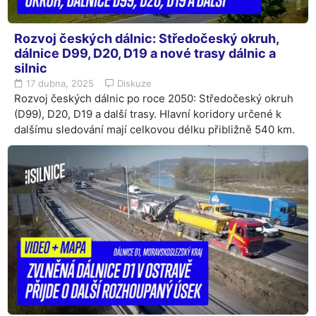
Rozvoj českých dálnic: Středočeský okruh,
dálnice D99, D20, D19 a nové trasy dálnic a
silnic
17 dubna, 2025
Diskuze
Rozvoj českých dálnic po roce 2050: Středočeský okruh
(D99), D20, D19 a další trasy. Hlavní koridory určené k
dalšímu sledování mají celkovou délku přibližně 540 km.