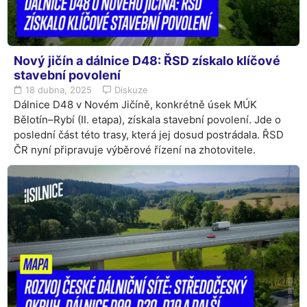
Nový jičín a dálnice D48: ŘSD získalo klíčové
stavební povolení
18 dubna, 2025
Diskuze
Dálnice D48 v Novém Jičíně, konkrétně úsek MÚK
Bělotín–Rybí (II. etapa), získala stavební povolení. Jde o
poslední část této trasy, která jej dosud postrádala. ŘSD
ČR nyní připravuje výběrové řízení na zhotovitele.