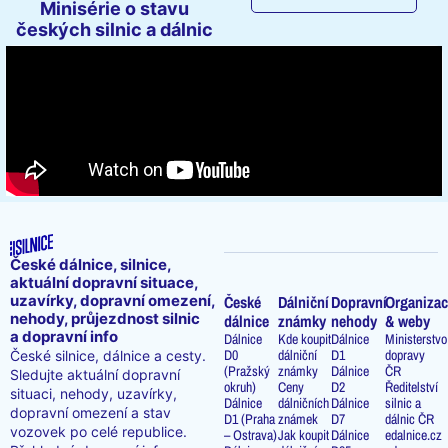
Minisérie o stavu
českých silnic a dálnic
České dálnice, silnice,
aktuální dopravní situace,
uzavírky, dopravní omezení,
České
Dálniční
Dopravní
Organizac
nehody, průjezdnost silnic
dálnice
známky
nehody
& weby
a dopravní info
Dálnice
Kde koupit
Dálnice
Ministerstvo
D0
dálniční
D1
dopravy
České silnice, dálnice a cesty.
(Pražský
známky
Dálnice
ČR
Sledujte aktuální dopravní
okruh)
Ceny
D2
Ředitelství
situaci, nehody, uzavírky,
Dálnice
dálničních
Dálnice
silnic a
dopravní omezení a stav
D1 (Praha
známek
D7
dálnic ČR
vozovek po celé republice.
– Ostrava)
Jak koupit
Dálnice
edalnice.cz