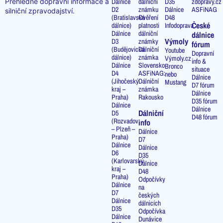
Přehledné dopravní informace a
Dálnice
dálniční
D35
zdopravy.cz
D2
známku
Dálnice
ASFiNAG
silniční zpravodajství.
(Bratislavská
Ověření
D48
České
dálnice)
platnosti
Infodoprava
Dálnice
dálniční
dálnice
Výmoly
D3
známky
fórum
(Budějovická
Dálniční
Youtube
Dopravní
dálnice)
známka
Výmoly.cz
info &
Dálnice
Slovensko
Bronco
situace
D4
ASFiNAG:
nebo
Dálnice
(Jihočeský
Dálniční
Mustang
D7 fórum
kraj –
známka
Dálnice
Praha)
Rakousko
D35 fórum
Dálnice
Dálnice
Dálniční
D5
D48 fórum
(Rozvadov
info
– Plzeň –
Dálnice
Praha)
D7
Dálnice
Dálnice
D6
D35
(Karlovarský
Dálnice
kraj –
D48
Praha)
Odpočívky
Dálnice
na
D7
českých
Dálnice
dálnicích
D35
Odpočívka
Dálnice
Dunávice