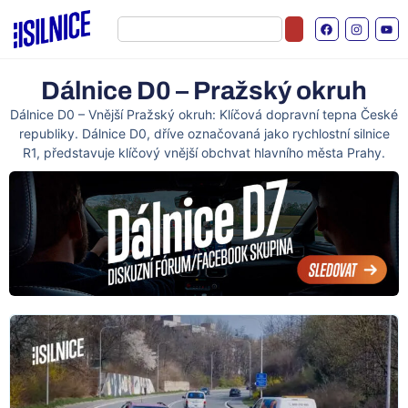
Dálnice D0 – Pražský okruh
Dálnice D0 – Vnější Pražský okruh: Klíčová dopravní tepna České
republiky. Dálnice D0, dříve označovaná jako rychlostní silnice
R1, představuje klíčový vnější obchvat hlavního města Prahy.