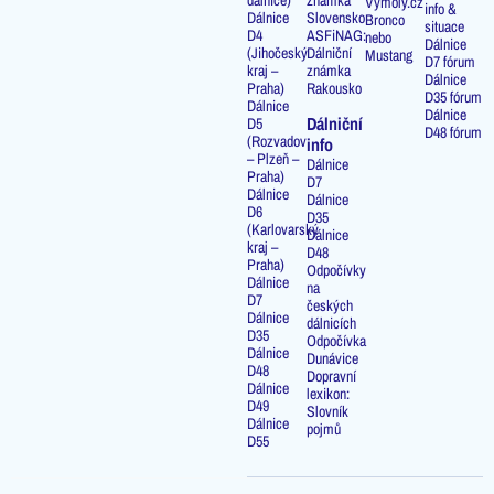
dálnice)
známka
Výmoly.cz
info &
Dálnice
Slovensko
Bronco
situace
D4
ASFiNAG:
nebo
Dálnice
(Jihočeský
Dálniční
Mustang
D7 fórum
kraj –
známka
Dálnice
Praha)
Rakousko
D35 fórum
Dálnice
Dálnice
Dálniční
D5
D48 fórum
(Rozvadov
info
– Plzeň –
Dálnice
Praha)
D7
Dálnice
Dálnice
D6
D35
(Karlovarský
Dálnice
kraj –
D48
Praha)
Odpočívky
Dálnice
na
D7
českých
Dálnice
dálnicích
D35
Odpočívka
Dálnice
Dunávice
D48
Dopravní
Dálnice
lexikon:
D49
Slovník
Dálnice
pojmů
D55