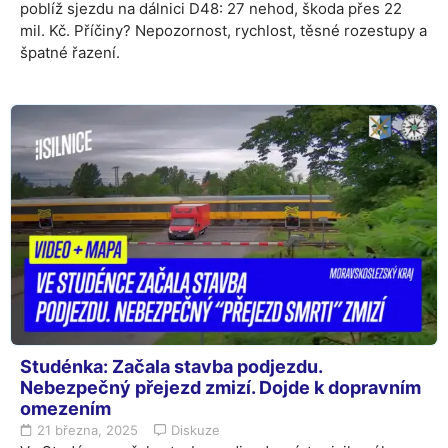
poblíž sjezdu na dálnici D48: 27 nehod, škoda přes 22
mil. Kč. Příčiny? Nepozornost, rychlost, těsné rozestupy a
špatné řazení.
Studénka: Začala stavba podjezdu.
Nebezpečný přejezd zmizí. Dojde k dopravním
omezením
21 března, 2025
Diskuze