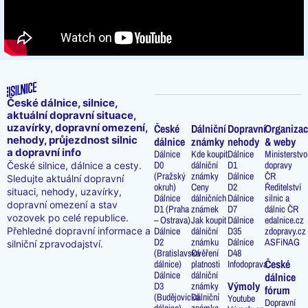
České dálnice, silnice,
aktuální dopravní situace,
uzavírky, dopravní omezení,
České
Dálniční
Dopravní
Organizac
nehody, průjezdnost silnic
dálnice
známky
nehody
& weby
a dopravní info
Dálnice
Kde koupit
Dálnice
Ministerstvo
D0
dálniční
D1
dopravy
České silnice, dálnice a cesty.
(Pražský
známky
Dálnice
ČR
Sledujte aktuální dopravní
okruh)
Ceny
D2
Ředitelství
situaci, nehody, uzavírky,
Dálnice
dálničních
Dálnice
silnic a
dopravní omezení a stav
D1 (Praha
známek
D7
dálnic ČR
vozovek po celé republice.
– Ostrava)
Jak koupit
Dálnice
edalnice.cz
Přehledné dopravní informace a
Dálnice
dálniční
D35
zdopravy.cz
D2
známku
Dálnice
ASFiNAG
silniční zpravodajství.
(Bratislavská
Ověření
D48
České
dálnice)
platnosti
Infodoprava
Dálnice
dálniční
dálnice
Výmoly
D3
známky
fórum
(Budějovická
Dálniční
Youtube
Dopravní