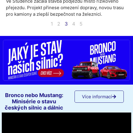
Ve Studénce začala stavba podjezdu místo rizikového
přejezdu. Projekt přinese omezení dopravy, novou trasu
pro kamiony a zlepší bezpečnost na železnici.
1
2
3
4
5
Bronco nebo Mustang:
Více informací
Minisérie o stavu
českých silnic a dálnic