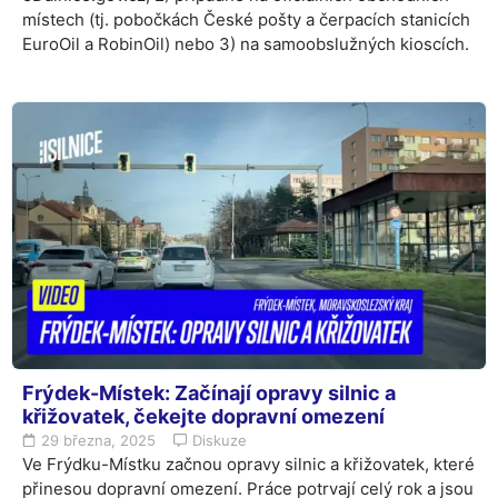
místech (tj. pobočkách České pošty a čerpacích stanicích
EuroOil a RobinOil) nebo 3) na samoobslužných kioscích.
Frýdek-Místek: Začínají opravy silnic a
křižovatek, čekejte dopravní omezení
29 března, 2025
Diskuze
Ve Frýdku-Místku začnou opravy silnic a křižovatek, které
přinesou dopravní omezení. Práce potrvají celý rok a jsou