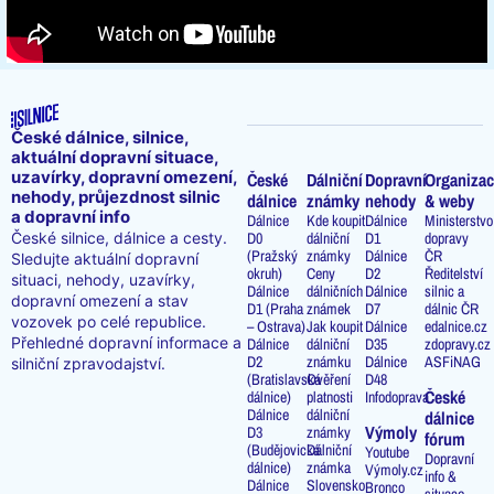
České dálnice, silnice,
aktuální dopravní situace,
uzavírky, dopravní omezení,
České
Dálniční
Dopravní
Organizac
nehody, průjezdnost silnic
dálnice
známky
nehody
& weby
a dopravní info
Dálnice
Kde koupit
Dálnice
Ministerstvo
D0
dálniční
D1
dopravy
České silnice, dálnice a cesty.
(Pražský
známky
Dálnice
ČR
Sledujte aktuální dopravní
okruh)
Ceny
D2
Ředitelství
situaci, nehody, uzavírky,
Dálnice
dálničních
Dálnice
silnic a
dopravní omezení a stav
D1 (Praha
známek
D7
dálnic ČR
vozovek po celé republice.
– Ostrava)
Jak koupit
Dálnice
edalnice.cz
Přehledné dopravní informace a
Dálnice
dálniční
D35
zdopravy.cz
D2
známku
Dálnice
ASFiNAG
silniční zpravodajství.
(Bratislavská
Ověření
D48
České
dálnice)
platnosti
Infodoprava
Dálnice
dálniční
dálnice
Výmoly
D3
známky
fórum
(Budějovická
Dálniční
Youtube
Dopravní
dálnice)
známka
Výmoly.cz
info &
Dálnice
Slovensko
Bronco
situace