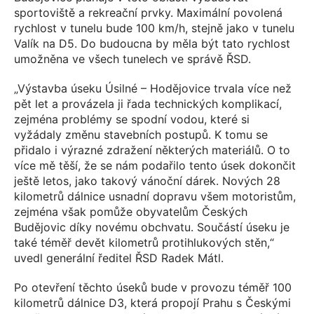
sportoviště a rekreační prvky. Maximální povolená
rychlost v tunelu bude 100 km/h, stejně jako v tunelu
Valík na D5. Do budoucna by měla být tato rychlost
umožněna ve všech tunelech ve správě ŘSD.
„Výstavba úseku Úsilné – Hodějovice trvala více než
pět let a provázela ji řada technických komplikací,
zejména problémy se spodní vodou, které si
vyžádaly změnu stavebních postupů. K tomu se
přidalo i výrazné zdražení některých materiálů. O to
více mě těší, že se nám podařilo tento úsek dokončit
ještě letos, jako takový vánoční dárek. Nových 28
kilometrů dálnice usnadní dopravu všem motoristům,
zejména však pomůže obyvatelům Českých
Budějovic díky novému obchvatu. Součástí úseku je
také téměř devět kilometrů protihlukových stěn,“
uvedl generální ředitel ŘSD Radek Mátl.
Po otevření těchto úseků bude v provozu téměř 100
kilometrů dálnice D3, která propojí Prahu s Českými