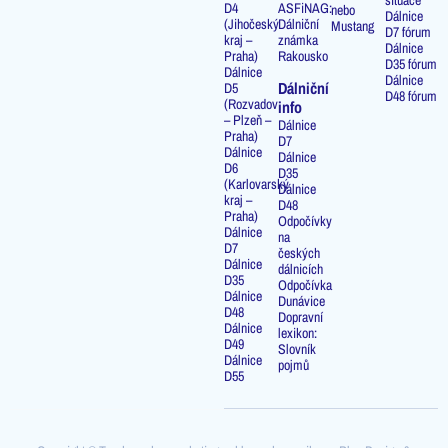
D4
ASFiNAG:
nebo
Dálnice
(Jihočeský
Dálniční
Mustang
D7 fórum
kraj –
známka
Dálnice
Praha)
Rakousko
D35 fórum
Dálnice
Dálnice
Dálniční
D5
D48 fórum
(Rozvadov
info
– Plzeň –
Dálnice
Praha)
D7
Dálnice
Dálnice
D6
D35
(Karlovarský
Dálnice
kraj –
D48
Praha)
Odpočívky
Dálnice
na
D7
českých
Dálnice
dálnicích
D35
Odpočívka
Dálnice
Dunávice
D48
Dopravní
Dálnice
lexikon:
D49
Slovník
Dálnice
pojmů
D55