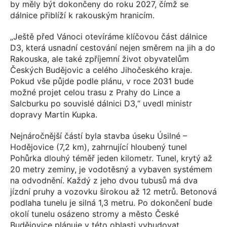
by měly být dokončeny do roku 2027, čímž se
dálnice přiblíží k rakouským hranicím.
„Ještě před Vánoci otevíráme klíčovou část dálnice
D3, která usnadní cestování nejen směrem na jih a do
Rakouska, ale také zpříjemní život obyvatelům
Českých Budějovic a celého Jihočeského kraje.
Pokud vše půjde podle plánu, v roce 2031 bude
možné projet celou trasu z Prahy do Lince a
Salcburku po souvislé dálnici D3,“ uvedl ministr
dopravy Martin Kupka.
Nejnáročnější částí byla stavba úseku Úsilné –
Hodějovice (7,2 km), zahrnující hloubený tunel
Pohůrka dlouhý téměř jeden kilometr. Tunel, krytý až
20 metry zeminy, je vodotěsný a vybaven systémem
na odvodnění. Každý z jeho dvou tubusů má dva
jízdní pruhy a vozovku širokou až 12 metrů. Betonová
podlaha tunelu je silná 1,3 metru. Po dokončení bude
okolí tunelu osázeno stromy a město České
Budějovice plánuje v této oblasti vybudovat