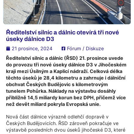
Ředitelství silnic a dálnic otevírá tři nové
úseky dálnice D3
21 prosince, 2024
Fórum / Diskuze
Ředitelství silnic a dálnic (ŘSD) 21. prosince uvede
do provozu tři nové úseky dálnice D3 v Jihočeském
kraji mezi Úsilným a Kaplicí nádraží. Celková délka
těchto úseků je 28,4 kilometru a zahrnuje i dálniční
obchvat Českých Budějovic s kilometrovým
tunelem Pohůrka. Náklady na výstavbu dosáhly
přibližně 14,5 miliardy korun bez DPH, přičemž více
než devět miliard pokryla Evropská unie.
Nová část dálnice výrazně odlehčí dopravě v
Českých Budějovicích. ŘSD zároveň pokračuje ve
výstavbě posledních dvou úseků jihočeské D3, které