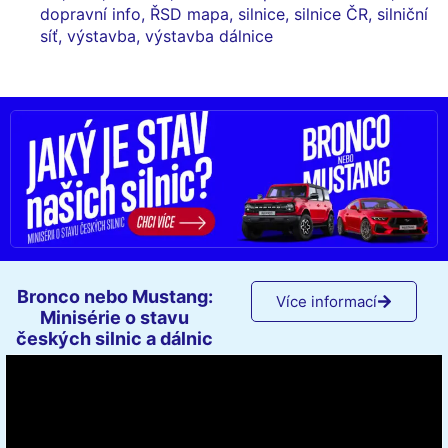
dopravní info
,
ŘSD mapa
,
silnice
,
silnice ČR
,
silniční
síť
,
výstavba
,
výstavba dálnice
Bronco nebo Mustang:
Více informací
Minisérie o stavu
českých silnic a dálnic