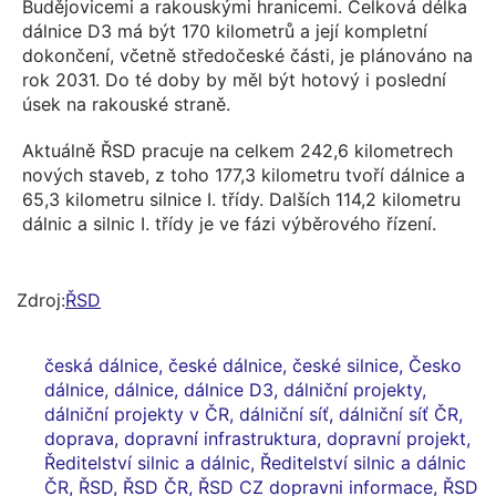
Budějovicemi a rakouskými hranicemi. Celková délka
dálnice D3 má být 170 kilometrů a její kompletní
dokončení, včetně středočeské části, je plánováno na
rok 2031. Do té doby by měl být hotový i poslední
úsek na rakouské straně.
Aktuálně ŘSD pracuje na celkem 242,6 kilometrech
nových staveb, z toho 177,3 kilometru tvoří dálnice a
65,3 kilometru silnice I. třídy. Dalších 114,2 kilometru
dálnic a silnic I. třídy je ve fázi výběrového řízení.
Zdroj:
ŘSD
česká dálnice
,
české dálnice
,
české silnice
,
Česko
dálnice
,
dálnice
,
dálnice D3
,
dálniční projekty
,
dálniční projekty v ČR
,
dálniční síť
,
dálniční síť ČR
,
doprava
,
dopravní infrastruktura
,
dopravní projekt
,
Ředitelství silnic a dálnic
,
Ředitelství silnic a dálnic
ČR
,
ŘSD
,
ŘSD ČR
,
ŘSD CZ dopravni informace
,
ŘSD