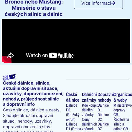
Bronco nebo Mustang:
Více informací
Minisérie o stavu
českých silnic a dálnic
České dálnice, silnice,
aktuální dopravní situace,
uzavírky, dopravní omezení,
České
Dálniční
Dopravní
Organizac
nehody, průjezdnost silnic
dálnice
známky
nehody
& weby
a dopravní info
Dálnice
Kde koupit
Dálnice
Ministerstvo
D0
dálniční
D1
dopravy
České silnice, dálnice a cesty.
(Pražský
známky
Dálnice
ČR
Sledujte aktuální dopravní
okruh)
Ceny
D2
Ředitelství
situaci, nehody, uzavírky,
Dálnice
dálničních
Dálnice
silnic a
dopravní omezení a stav
D1 (Praha
známek
D7
dálnic ČR