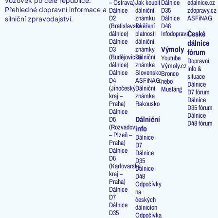
vozovek po celé republice.
– Ostrava)
Jak koupit
Dálnice
edalnice.cz
Přehledné dopravní informace a
Dálnice
dálniční
D35
zdopravy.cz
D2
známku
Dálnice
ASFiNAG
silniční zpravodajství.
(Bratislavská
Ověření
D48
České
dálnice)
platnosti
Infodoprava
Dálnice
dálniční
dálnice
Výmoly
D3
známky
fórum
(Budějovická
Dálniční
Youtube
Dopravní
dálnice)
známka
Výmoly.cz
info &
Dálnice
Slovensko
Bronco
situace
D4
ASFiNAG:
nebo
Dálnice
(Jihočeský
Dálniční
Mustang
D7 fórum
kraj –
známka
Dálnice
Praha)
Rakousko
D35 fórum
Dálnice
Dálnice
Dálniční
D5
D48 fórum
(Rozvadov
info
– Plzeň –
Dálnice
Praha)
D7
Dálnice
Dálnice
D6
D35
(Karlovarský
Dálnice
kraj –
D48
Praha)
Odpočívky
Dálnice
na
D7
českých
Dálnice
dálnicích
D35
Odpočívka