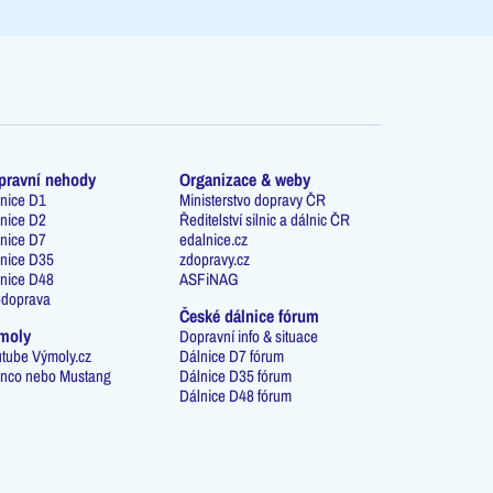
pravní nehody
Organizace & weby
nice D1
Ministerstvo dopravy ČR
nice D2
Ředitelství silnic a dálnic ČR
nice D7
edalnice.cz
nice D35
zdopravy.cz
nice D48
ASFiNAG
odoprava
České dálnice fórum
moly
Dopravní info & situace
tube Výmoly.cz
Dálnice D7 fórum
nco nebo Mustang
Dálnice D35 fórum
Dálnice D48 fórum