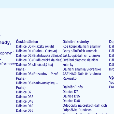
í
České dálnice
Dálniční známky
Do
hody,
Dálnice D0 (Pražský okruh)
Kde koupit dálniční známky
Dál
Dálnice D1 (Praha – Ostrava)
Ceny dálničních známek
Dál
dopravní
Dálnice D2 (Bratislavská dálnice)
Jak koupit dálniční známku
Dál
v
Dálnice D3 (Budějovická dálnice)
Ověření platnosti dálniční
Dál
informace
Dálnice D4 (Jihočeský kraj –
známky
Dál
Praha)
Dálniční známka Slovensko
Inf
Dálnice D5 (Rozvadov – Plzeň –
ASFiNAG: Dálniční známka
Vý
Praha)
Rakousko
You
Dálnice D6 (Karlovarský kraj –
Dálniční info
Bro
Praha)
Dálnice D7
Dálnice D7
Dálnice D35
Dálnice D35
Dálnice D48
Dálnice D48
Odpočívky na českých dálnicích
Dálnice D49
Odpočívka Dunávice
Dálnice D55