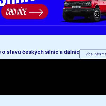
o stavu českých silnic a dálnic
Více informa